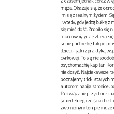
Z czasem jednak coraz wię
męża. Okazuje się, że odro
im się z realnym życiem. S
i wtedy, gdy jedzą bułkę z
się mieć dość. Zrobiło się 
mordowni, gdzie zbiera się
sobie partnerkę tak po pro
dzieci – jak i z praktyką w
cyrkowej. To się nie spodo
psychomachię kapitan Kord
nie dosyć. Najciekawsze rz
poznajemy tricki starych m
autorom nabija stronice, bo
Rozwiązanie przychodzi nag
śmiertelnego zejścia dokto
zwolnionym tempie może o