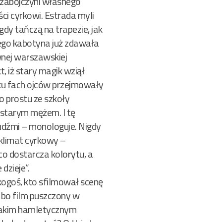
 zabójczyni własnego
ci cyrkowi. Estrada myli
gdy tańczą na trapezie, jak
wego kabotyna już zdawała
ewnej warszawskiej
, iż stary magik wziął
yrku fach ojców przejmowały
po prostu ze szkoły
e starym mężem. I tę
udźmi – monologuje. Nigdy
 klimat cyrkowy –
co dostarcza kolorytu, a
dzieje”.
 kogoś, kto sfilmował scenę
 bo film puszczony w
 takim hamletycznym