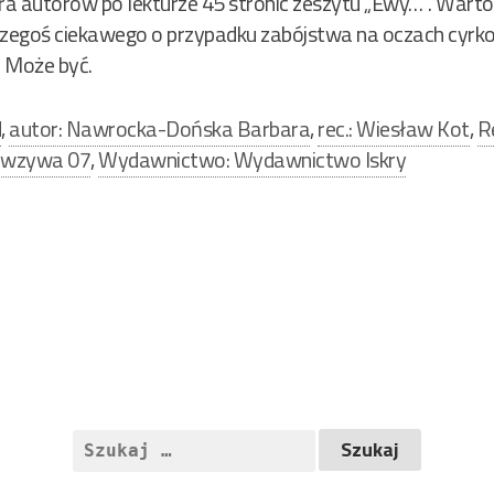
a autorów po lekturze 45 stronic zeszytu „Ewy…”. Warto
ę czegoś ciekawego o przypadku zabójstwa na oczach cyrko
. Może być.
d
,
autor: Nawrocka-Dońska Barbara
,
rec.: Wiesław Kot
,
R
a wzywa 07
,
Wydawnictwo: Wydawnictwo Iskry
Szukaj: