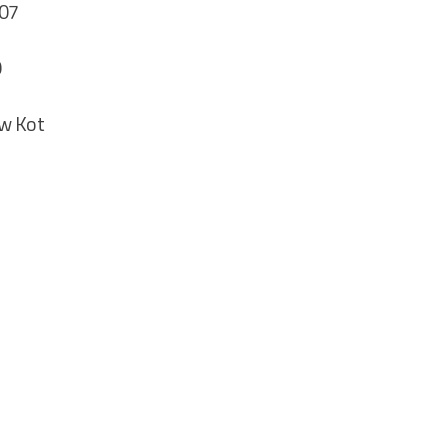
 07
0
aw Kot