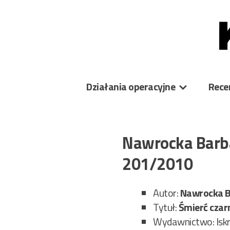
Skip
to
content
Działania operacyjne
Rece
Nawrocka Barba
201/2010
Autor:
Nawrocka B
Tytuł:
Śmierć czar
Wydawnictwo: Isk