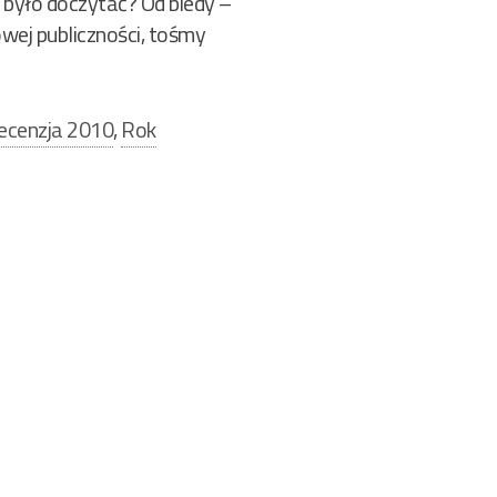
 było doczytać? Od biedy –
wej publiczności, tośmy
ecenzja 2010
,
Rok