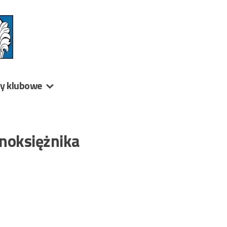
ny klubowe
rnoksiężnika