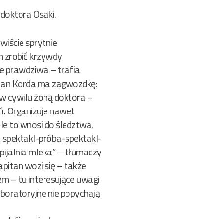
 doktora Osaki.
wiście sprytnie
n zrobić krzywdy
cie prawdziwa – trafia
pitan Korda ma zagwozdkę:
w cywilu żoną doktora –
ń. Organizuje nawet
le to wnosi do śledztwa.
e: spektakl-próba-spektakl-
 pijalnia mleka” – tłumaczy
pitan wozi się – także
em – tu interesujące uwagi
laboratoryjne nie popychają