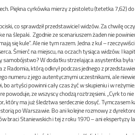
h. Piękna cyrkówka mierzy z pistoletu (tetetka 7,62) do
ski, co sprawdził przedstawiciel widzów. Za chwilę oczy
e na ślepaki. Zgodnie ze scenariuszem żaden nie powinie
mają się kule”. Ale nie tym razem. Jedna z kul – rzeczywiś
rca. Śmierć na miejscu, na oczach tysiąca widzów. I ka
y samobójstwo? W dodatku strzelająca asystentka była 
a z Radomia, którą odkrył podczas jednego z przedstawie
o numeru z jego autentycznymi uczestnikami, ale niewie
i, bo artyści powinni cały czas żyć w skupieniu i w reżymi
óre powoduje, ze wszyscy chodzą roztrzęsieni. „Cyrk to nie
or, który ma już śledztwa serdecznie dosyć. Tymczasem ka
istorią po Warszawie. Bo ani kolejne rozmowy z dyrektor
ów braci Staniewskich i tej z roku 1970 – ani ekspertyzy 