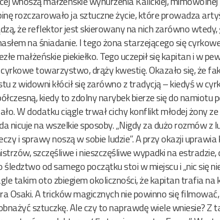
cej wnoszą małżeńskie wynurzenia Kalickiej, mimowolnej
binę rozczarowało ja sztuczne życie, które prowadza artyś
ądzą, że reflektor jest skierowany na nich zarówno wtedy, 
 masłem na śniadanie. I tego żona starzejącego się cyrko
niezłe małżeńskie piekiełko. Tego uczepił się kapitan i w p
 cyrkowe towarzystwo, drąży kwestię. Okazało się, że fakt
stu z widowni kłócił się zarówno z tradycją – kiedyś w c
spółczesną, kiedy to zdolny narybek bierze się do namiotu 
bało. W dodatku ciągle trwał cichy konflikt młodej żony z
a nicuje na wszelkie sposoby. „Nigdy za dużo rozmów z l
eczy i sprawy noszą w sobie ludzie”. A przy okazji uprawia
istrzów, szczęśliwe i nieszczęśliwe wypadki na estradzie, 
 śledztwo od samego początku stoi w miejscu i „nic się nie 
le takim oto zbiegiem okoliczności, że kapitan trafia na
ra Osaki. A tricków magicznych nie powinno się filmować,
bnażyć sztuczkę. Ale czy to naprawdę wiele wniesie? Z