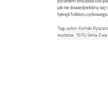
pytaniem zostawia nas par
jak nie dowiedzieliśmy si
łyknęli folkloru cyrkowego
Tag:
autor: Doński Ryszar
wydania: 1970
,
Seria: Ew
Nawigacja
wpisu