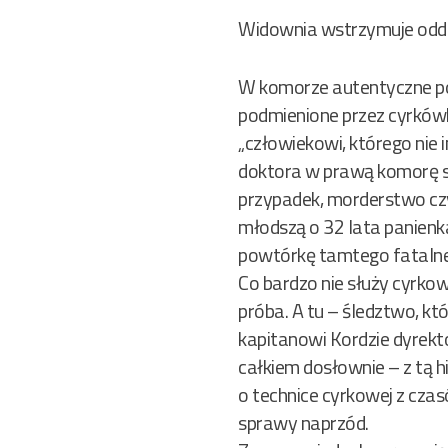
Widownia wstrzymuje oddec
W komorze autentyczne poci
podmienione przez cyrkówk
„człowiekowi, którego nie i
doktora w prawą komorę se
przypadek, morderstwo cz
młodszą o 32 lata panienk
powtórkę tamtego fatalneg
Co bardzo nie służy cyrkow
próba. A tu – śledztwo, kt
kapitanowi Kordzie dyrekt
całkiem dosłownie – z tą h
o technice cyrkowej z czas
sprawy naprzód.