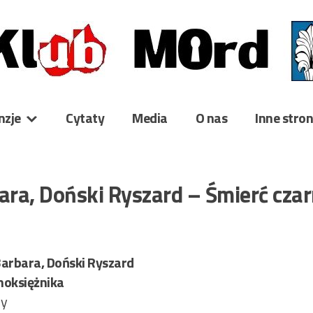
nzje
Cytaty
Media
O nas
Inne stro
ra, Doński Ryszard – Śmierć cza
arbara, Doński Ryszard
noksiężnika
ry