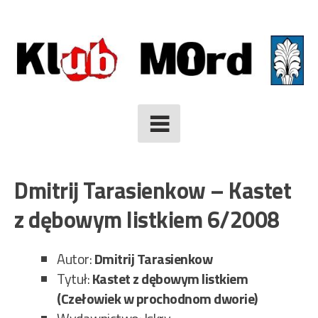
Skip
to
content
Dmitrij Tarasienkow – Kastet
z dębowym listkiem 6/2008
Autor:
Dmitrij
Tarasienkow
Tytuł:
Kastet z dębowym listkiem
(Czełowiek w prochodnom dworie)