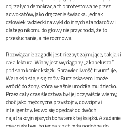
dojrzałych demokracjach oprotestowane przez
adwokatów, jako dręczenie świadka. Jednak
człowiek radziecki nawykł do innych standardów i
dlatego nikomu do głowy nie przychodzi, że to
przesłuchanie, a nie rozmowa.
Rozwiązanie zagadki jest niezbyt zajmujące, tak jak i
cała lektura. Winny jest wyciągany „z kapelusza”
pod sam koniec książki. Sprawiedliwość tryumfuje,
Waraksin staje się znów Buczinskasem i może
wrócić do żony, która właśnie urodziła mu dziecko.
Przez cały czas śledztwa był jej oczywiście wierny,
choć jako mężczyzna przystojny, dowcipny i
inteligentny, ledwo się opędzał od dwóch
najatrakcyjniejszych bohaterek tej książki. A zadanie
miał niełatwe, bo jedna z nich była podobna do