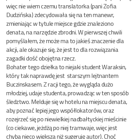
więc nie wiem czemu translatorka (pani Zofia
Dudzińska) zdecydowała się na ten manewr,
zmieniając w tytule miejsce gdzie znaleziono
denata, na narzędzie zbrodni. W pierwszej chwili
pomyślałem, że może ma to jakieś znaczenie dla
akcji, ale okazuje się, że jest to dla rozwiązania
zagadki dość obojętna rzecz.
Bohater tego dziełka to niejaki student Waraksin,
który tak naprawdę jest starszym lejtnantem
Buczinskasem. Z racji tego, że wygląda dużo
młodziej, udaje studenta, prowadząc w ten sposób
śledztwo. Melduje się w hotelu na miejscu denata,
aby poznać lepiej jego współlokatorów, oraz
rozejrzeć się po niewielkiej nadbałtyckiej mieścinie
(co ciekawe, jeżdżą po niej tramwaje, więc jest
chyba nieco większa niż sugeruję autor). Choć