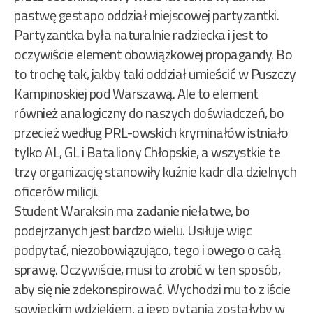
pastwę gestapo oddział miejscowej partyzantki.
Partyzantka była naturalnie radziecka i jest to
oczywiście element obowiązkowej propagandy. Bo
to trochę tak, jakby taki oddział umieścić w Puszczy
Kampinoskiej pod Warszawą. Ale to element
również analogiczny do naszych doświadczeń, bo
przecież według PRL-owskich kryminałów istniało
tylko AL, GL i Bataliony Chłopskie, a wszystkie te
trzy organizację stanowiły kuźnie kadr dla dzielnych
oficerów milicji.
Student Waraksin ma zadanie niełatwe, bo
podejrzanych jest bardzo wielu. Usiłuje więc
podpytać, niezobowiązująco, tego i owego o całą
sprawę. Oczywiście, musi to zrobić w ten sposób,
aby się nie zdekonspirować. Wychodzi mu to z iście
sowieckim wdziękiem, a jego pytania zostałyby w