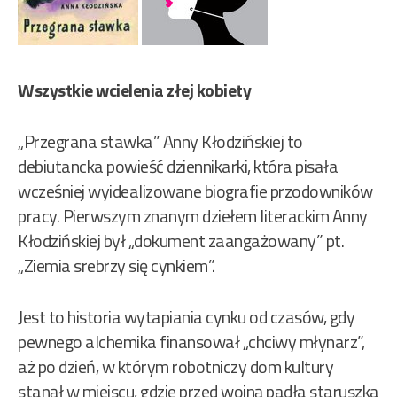
Wszystkie wcielenia złej kobiety
„Przegrana stawka” Anny Kłodzińskiej to
debiutancka powieść dziennikarki, która pisała
wcześniej wyidealizowane biografie przodowników
pracy. Pierwszym znanym dziełem literackim Anny
Kłodzińskiej był „dokument zaangażowany” pt.
„Ziemia srebrzy się cynkiem”.
Jest to historia wytapiania cynku od czasów, gdy
pewnego alchemika finansował „chciwy młynarz”,
aż po dzień, w którym robotniczy dom kultury
stanął w miejscu, gdzie przed wojną padła staruszka