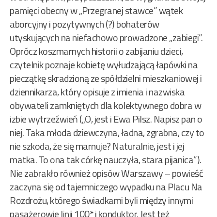
pamięci obecny w „Przegranej stawce” wątek
aborcyjny i pozytywnych (?) bohaterów
utyskujących na niefachowo prowadzone „zabiegi”.
Oprócz koszmarnych historii o zabijaniu dzieci,
czytelnik poznaje kobietę wyłudzającą łapówki na
pieczątkę skradzioną ze spółdzielni mieszkaniowej i
dziennikarza, który opisuje z imienia i nazwiska
obywateli zamkniętych dla kolektywnego dobra w
izbie wytrzeźwień („O, jest i Ewa Pilsz. Napisz pan o
niej. Taka młoda dziewczyna, ładna, zgrabna, czy to
nie szkoda, że się marnuje? Naturalnie, jest i jej
matka. To ona tak córkę nauczyła, stara pijanica”).
Nie zabrakło również opisów Warszawy – powieść
zaczyna się od tajemniczego wypadku na Placu Na
Rozdrożu, którego świadkami byli między innymi
pasażerowie linii 100* i konduktor. Jest też