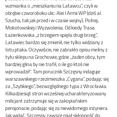
wzmianka o „mieszkaniu na Latawcu”, czyli w
obrębie czworoboku ulic: Alei I Armii WP (dziś al.
Szucha, tak jak przed i w czasie wojny), Polnej,
Mokotowskiej i Wyzwolenia. Od kiedy Trasa
Łazienkowska „z brzegiem spięła drugi brzeg”,
Latawiec bardzo się zmienił, nie tylko widziany z
lotu ptaka. Oczywiście, nie zabrakło opisu meliny z
tyłu sklepu na Grochowie, gdzie „żaden obcy, tym
bardziej glina by nie trafił, o ile go ktoś nie
wprowadził”. Tam porucznik Szczęsny indaguje
warszawskiego rzezimieszka „Cygana”, podając się
za „Szybkiego”, bezwzględnego typa z Wrocławia.
Kilkadziesiąt stron wcześniej ucharakteryzowany
milicjant zatrzymuje się w zakopiańskim
pensjonacie, podając się za niewidomego inżyniera.
Jak widać, Szczęsny zawsze miał skłonność do