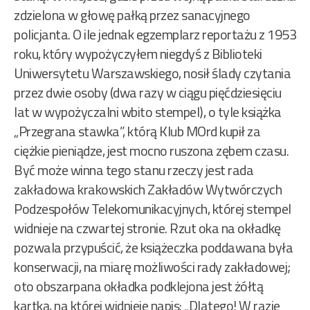
zdzielona w głowę pałką przez sanacyjnego
policjanta. O ile jednak egzemplarz reportażu z 1953
roku, który wypożyczyłem niegdyś z Biblioteki
Uniwersytetu Warszawskiego, nosił ślady czytania
przez dwie osoby (dwa razy w ciągu pięćdziesięciu
lat w wypożyczalni wbito stempel), o tyle książka
„Przegrana stawka”, którą Klub MOrd kupił za
ciężkie pieniądze, jest mocno ruszona zębem czasu.
Być może winna tego stanu rzeczy jest rada
zakładowa krakowskich Zakładów Wytwórczych
Podzespołów Telekomunikacyjnych, której stempel
widnieje na czwartej stronie. Rzut oka na okładkę
pozwala przypuścić, że książeczka poddawana była
konserwacji, na miarę możliwości rady zakładowej;
oto obszarpana okładka podklejona jest żółtą
kartką, na której widnieje napis: „Dlatego! W razie