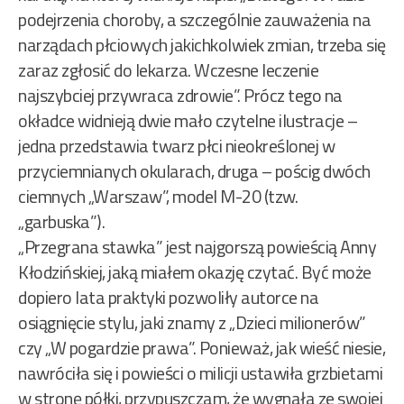
podejrzenia choroby, a szczególnie zauważenia na
narządach płciowych jakichkolwiek zmian, trzeba się
zaraz zgłosić do lekarza. Wczesne leczenie
najszybciej przywraca zdrowie”. Prócz tego na
okładce widnieją dwie mało czytelne ilustracje –
jedna przedstawia twarz płci nieokreślonej w
przyciemnianych okularach, druga – pościg dwóch
ciemnych „Warszaw”, model M-20 (tzw.
„garbuska”).
„Przegrana stawka” jest najgorszą powieścią Anny
Kłodzińskiej, jaką miałem okazję czytać. Być może
dopiero lata praktyki pozwoliły autorce na
osiągnięcie stylu, jaki znamy z „Dzieci milionerów”
czy „W pogardzie prawa”. Ponieważ, jak wieść niesie,
nawróciła się i powieści o milicji ustawiła grzbietami
w stronę półki, przypuszczam, że wygnała ze swojej