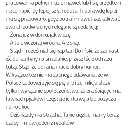
pracował na pełnym luzie i nawet lubił się przedtem
nieco napić, by lepiej szła robota. I naprawdę lepiej
mu się pracowało, gdyż potrafił nawet zaskakiwać
swoich podwładnych elegancką dedukcją:
– Żona już w domu, jak widzę.
– A tak, wczoraj wróciła. Ale skąd
– Stąd – roześmiał się kapitan Doliński, że zamiast
iść do kantyny na śniadanie, przyszliście od razu
tutaj. Stąd, że od rana macie dobry humor.
W książce też nie ma żadnego udawania, że w
Polsce Ludowej żyje się pięknie i że milicja służy
tylko i wyłącznie społeczeństwu, zbiera śpiących na
ławkach pijaków i częstuje ich kawą albo pożycza
na noc koc.
– Dziś każdy ma stracha. Takie ciężkie mamy teraz
czasy – mówi jeden z rybaków.