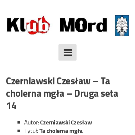
Skip
to
content
Czerniawski Czesław – Ta
cholerna mgła – Druga seta
14
Autor:
Czerniawski Czesław
Tytuł:
Ta cholerna mgła