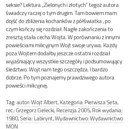
seksie? Lektura „Zielonych i złotych” tegoż autora
świadczy raczej o tym drugim. Tam bowiem mam
dojść do zbliżenia kochanków z półświatka , po
czym kończy się rozdział. Nagłe zakończenia to
zresztą stała cecha Wojta. W porównaniu z innymi
powieściami milicyjnym Wojt swoje urywa. Każdy
poza Wojtem dodałby jeszcze ostatni rozdział
wyjaśniający wszystkie szczegóły i podsumowujący
śledztwo. Wojt nam tego oszczędza. I bardzo
dobrze. Po tym poznajemy prawdziwego autora
powieści milicyjnej.
Tag:
autor: Wojt Albert
,
Kategoria: Pierwsza Seta
,
rec.: Grzegorz Cielecki
,
Recenzja 2005
,
Rok wydania:
1980
,
Seria: Labirynt
,
Wydawnictwo: Wydawnictwo
MON