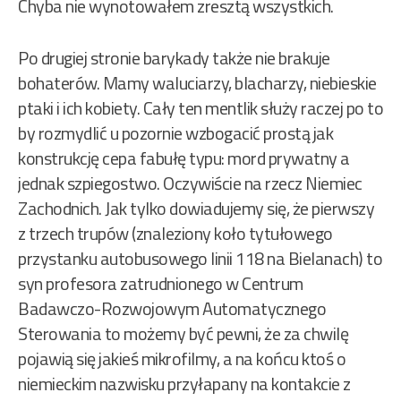
Chyba nie wynotowałem zresztą wszystkich.
Po drugiej stronie barykady także nie brakuje
bohaterów. Mamy waluciarzy, blacharzy, niebieskie
ptaki i ich kobiety. Cały ten mentlik służy raczej po to
by rozmydlić u pozornie wzbogacić prostą jak
konstrukcję cepa fabułę typu: mord prywatny a
jednak szpiegostwo. Oczywiście na rzecz Niemiec
Zachodnich. Jak tylko dowiadujemy się, że pierwszy
z trzech trupów (znaleziony koło tytułowego
przystanku autobusowego linii 118 na Bielanach) to
syn profesora zatrudnionego w Centrum
Badawczo-Rozwojowym Automatycznego
Sterowania to możemy być pewni, że za chwilę
pojawią się jakieś mikrofilmy, a na końcu ktoś o
niemieckim nazwisku przyłapany na kontakcie z