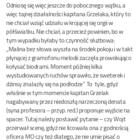
Odniosę się więc jeszcze do pobocznego wątku, a
więc tajnej działalności kapitana Grzelaka, który to
nie chciał wziąć udziału w krojącej się orgii w
półświatku. Nie chciał, a przecież powinien, bo w
tym wypadku byłaby to czynność służbowa:
„Malina bez słowa wyszła na środek pokoju i w takt
płynącej z gramofonu melodii zaczęła prowokująco
kołysać biodrami. Moment później kilka
wystudiowanych ruchów sprawiło, że sweterek i
dżinsy znalazły się na podłodze” To tyle, gdyż
właśnie w tym momencie kapitan Grzelak
nagabywany przez niedoszłą narzeczoną denata
(syna profesora – przyp. red.) proponuje wyjście na
spacer. Tutaj należy postawić pytanie – czy Wojt
przerwał scenę, gdyż nie licowała ona z godnością
oficera MO czy też dlatego, że nie umie pisać o