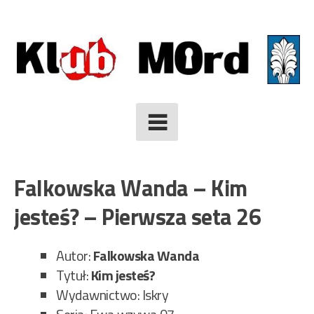
Skip
to
content
Falkowska Wanda – Kim
jesteś? – Pierwsza seta 26
Autor:
Falkowska Wanda
Tytuł:
Kim jesteś?
Wydawnictwo: Iskry