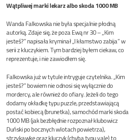
Wątpliwej marki lekarz albo skoda 1000 MB
Wanda Falkowska nie była specjalnie płodną
autorką. Zdaje się, że poza Ewą nr 30 – „Kim
jesteś?” napisała kryminał „I kłamstwo zabija” w
serii z kluczykiem. Tym bardziej byłem ciekaw, co
reprezentuje, i nie zawiodłem się.
Falkowska już w tytule intryguje czytelnika. „Kim
jesteś?” bowiem nie odnosi się wyłącznie do
mordercy, ale również do ofiary. Jeżeli do tego
dodamy okładkę typu puzzle, przedstawiającą
postać kobiecą (brunetka), samochód marki skoda
1000 MB (jak bezbłędnie rozpoznał klubowicz
Duński po bocznych wlotach powietrza),
strzykawkę oraz kluczyk (chyba typu yale) to