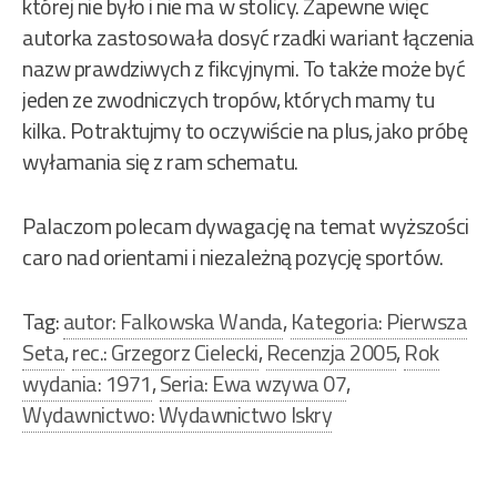
której nie było i nie ma w stolicy. Zapewne więc
autorka zastosowała dosyć rzadki wariant łączenia
nazw prawdziwych z fikcyjnymi. To także może być
jeden ze zwodniczych tropów, których mamy tu
kilka. Potraktujmy to oczywiście na plus, jako próbę
wyłamania się z ram schematu.
Palaczom polecam dywagację na temat wyższości
caro nad orientami i niezależną pozycję sportów.
Tag:
autor: Falkowska Wanda
,
Kategoria: Pierwsza
Seta
,
rec.: Grzegorz Cielecki
,
Recenzja 2005
,
Rok
wydania: 1971
,
Seria: Ewa wzywa 07
,
Wydawnictwo: Wydawnictwo Iskry
Nawigacja