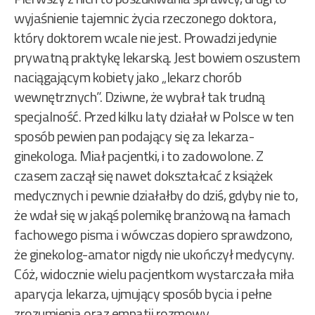
wyjaśnienie tajemnic życia rzeczonego doktora,
który doktorem wcale nie jest. Prowadzi jedynie
prywatną praktykę lekarską. Jest bowiem oszustem
naciągającym kobiety jako „lekarz chorób
wewnętrznych”. Dziwne, że wybrał tak trudną
specjalność. Przed kilku laty działał w Polsce w ten
sposób pewien pan podający się za lekarza-
ginekologa. Miał pacjentki, i to zadowolone. Z
czasem zaczął się nawet dokształcać z książek
medycznych i pewnie działałby do dziś, gdyby nie to,
że wdał się w jakąś polemikę branżową na łamach
fachowego pisma i wówczas dopiero sprawdzono,
że ginekolog-amator nigdy nie ukończył medycyny.
Cóż, widocznie wielu pacjentkom wystarczała miła
aparycja lekarza, ujmujący sposób bycia i pełne
zrozumienia oraz empatii rozmowy.