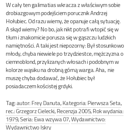
W cały ten galimatias wkracza z właściwym sobie
drobiazgowym podejściem porucznik Andrzej
Hołubiec. Od razu wiemy, że opanuje całą sytuację.
A skąd wiemy? No bo, jak nikt potrafi wtopić się w
tłum i znakomicie porusza się w gąszczu ludzkich
namiętności. A taki jest niepozorny: Był stosunkowo
młody, chyba niewiele po trzydziestce, mężczyzna o
ciemnoblond, przylizanych włosach i podobnym w
kolorze wąsiku na drobną górną warga. Aha, nie
muszę chyba dodawać, że Hołubiec był
posiadaczem kościstej grdyki.
Tag:
autor: Frey Danuta
,
Kategoria: Pierwsza Seta
,
rec.: Grzegorz Cielecki
,
Recenzja 2005
,
Rok wydania:
1979
,
Seria: Ewa wzywa 07
,
Wydawnictwo:
Wydawnictwo Iskry