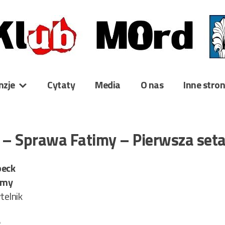
nzje
Cytaty
Media
O nas
Inne stro
k – Sprawa Fatimy – Pierwsza set
beck
imy
telnik
3