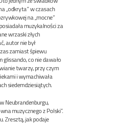
. Oto jednym ze świadków
 ona „odkryta” w czasach
ozrywkowej na „mocne”
 posiadała muzykalności za
ane wrzaski złych
, autor nie był
czas zamiast śpiewu
 glissando, co nie dawało
ywianie twarzy, przy czym
owiekami i wymachiwała
ach siedemdziesiątych.
u w Neubrandenburgu,
owna muzycznego z Polski”.
. Zresztą, jak podaje