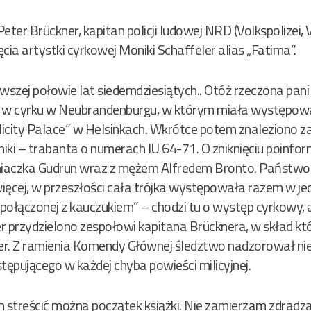
eter Brückner, kapitan policji ludowej NRD (Volkspolizei
cia artystki cyrkowej Moniki Schaffeler alias „Fatima”.
erwszej połowie lat siedemdziesiątych.. Otóż rzeczona pan
się w cyrku w Neubrandenburgu, w którym miała występow
icity Palace” w Helsinkach. Wkrótce potem znaleziono za
ki – trabanta o numerach IU 64-71. O zniknięciu poinfo
liźniaczka Gudrun wraz z mężem Alfredem Bronto. Państwo
ięcej, w przeszłości cała trójka występowała razem w j
ołączonej z kauczukiem” – chodzi tu o występ cyrkowy, a
er przydzielono zespołowi kapitana Brücknera, w skład kt
ker. Z ramienia Komendy Głównej śledztwo nadzorował ni
tępującego w każdej chyba powieści milicyjnej.
 streścić można początek książki. Nie zamierzam zdradzać