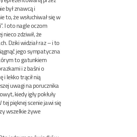
nie był znawcą i
e to, że wsłuchiwał się w
”. I oto nagle oczom
 nieco zdziwił, że
 Dziki widział raz – i to
aciągnąć jego sympatyczna
 którym to gatunkiem
razkami i z baśni o
i lekko trącił nią
jszej uwagi na porucznika
kowyt, kiedy igły pokłuły
ej pięknej scenie jawi się
szy wszelkie żywe