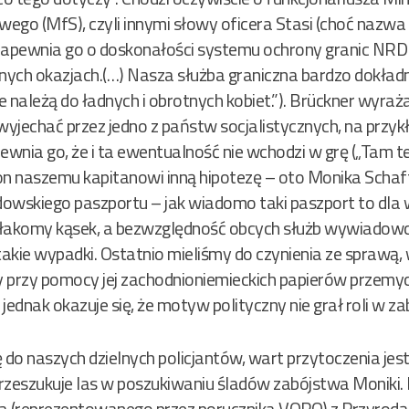
o (MfS), czyli innymi słowy oficera Stasi (choć nazwa t
 zapewnia go o doskonałości systemu ochrony granic NRD
żnych okazjach.(…) Nasza służba graniczna bardzo dokład
 należą do ładnych i obrotnych kobiet.”). Brückner wyraż
yjechać przez jedno z państw socjalistycznych, na przyk
ewnia go, że i ta ewentualność nie wchodzi w grę („Tam t
on naszemu kapitanowi inną hipotezę – oto Monika Schaf
owskiego paszportu – jak wiadomo taki paszport to dla
 łakomy kąsek, a bezwzględność obcych służb wywiadowc
 takie wypadki. Ostatnio mieliśmy do czynienia ze sprawą, 
 przy pomocy jej zachodnioniemieckich papierów przemyci
 jednak okazuje się, że motyw polityczny nie grał roli w z
 do naszych dzielnych policjantów, wart przytoczenia jes
rzeszukuje las w poszukiwaniu śladów zabójstwa Moniki.
ka (reprezentowanego przez porucznika VOPO) z Przyrodą