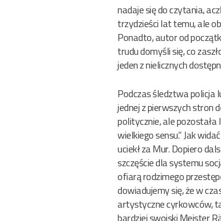
nadaje się do czytania, ac
trzydzieści lat temu, ale 
Ponadto, autor od początk
trudu domyśli się, co zasz
jeden z nielicznych dostę
Podczas śledztwa policja 
jednej z pierwszych stron
politycznie, ale pozostała 
wielkiego sensu.” Jak wida
uciekł za Mur. Dopiero dal
szczęście dla systemu soc
ofiarą rodzimego przestęp
dowiadujemy się, że w cza
artystyczne cyrkowców, ta
bardziej swojski Meister R