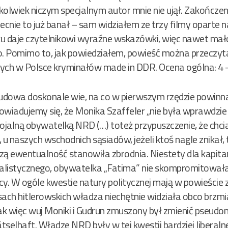
zkolwiek niczym specjalnym autor mnie nie ujął. Zakończe
obecnie to już banał – sam widziałem ze trzy filmy opart
u daje czytelnikowi wyraźne wskazówki, więc nawet mało
ło. Pomimo to, jak powiedziałem, powieść można przeczyta
pnych w Polsce kryminałów made in DDR. Ocena ogólna: 4 -
ludowa doskonale wie, na co w pierwszym rzędzie powinna
 dowiadujemy się, że Monika Szaffeler „nie była wprawdz
lojalną obywatelką NRD (…) toteż przypuszczenie, że chciał
ć, u naszych wschodnich sąsiadów, jeżeli ktoś nagle znikał
szą ewentualność stanowiła zbrodnia. Niestety dla kapita
jalistycznego, obywatelka „Fatima” nie skompromitowała 
cy. W ogóle kwestie natury politycznej mają w powieście 
sach hitlerowskich władza niechętnie widziała obco brzm
k więc wuj Moniki i Gudrun zmuszony był zmienić pseudo
ätselhaft. Władze NRD były w tej kwestii bardziej liberaln