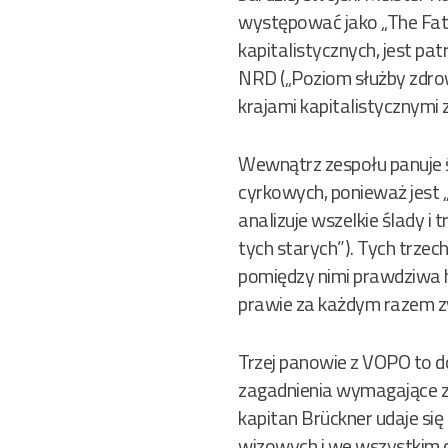
występować jako „The Fati
kapitalistycznych, jest pa
NRD („Poziom służby zdro
krajami kapitalistycznymi z
Wewnątrz zespołu panuje śc
cyrkowych, ponieważ jest „
analizuje wszelkie ślady i
tych starych”). Tych trzec
pomiędzy nimi prawdziwa h
prawie za każdym razem zw
Trzej panowie z VOPO to do
zagadnienia wymagające zas
kapitan Brückner udaje si
wizowych i we wszystkim c