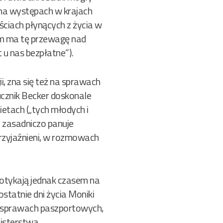
 na występach w krajach
ściach płynących z życia w
im ma tę przewagę nad
t u nas bezpłatne”).
i, zna się też na sprawach
rucznik Becker doskonale
ietach („tych młodych i
e zasadniczo panuje
rzyjaźnieni, w rozmowach
apotykają jednak czasem na
ostatnie dni życia Moniki
 w sprawach paszportowych,
nisterstwa