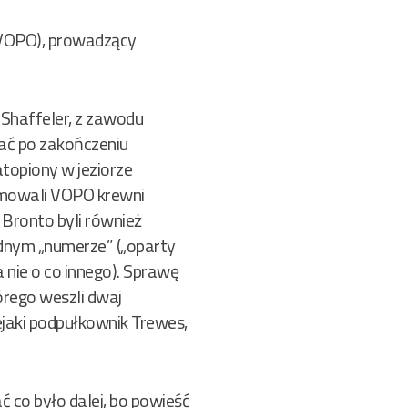
, VOPO), prowadzący
i Shaffeler, z zawodu
ać po zakończeniu
topiony w jeziorze
rmowali VOPO krewni
 Bronto byli również
ednym „numerze” („oparty
 nie o co innego). Sprawę
órego weszli dwaj
ejaki podpułkownik Trewes,
 co było dalej, bo powieść