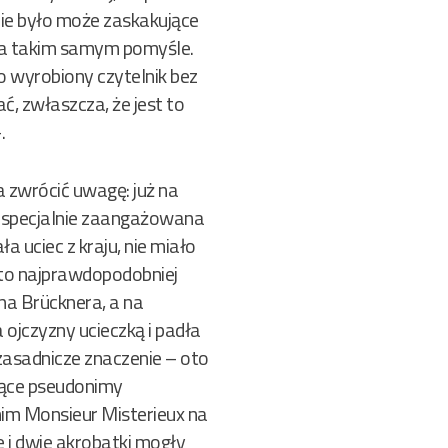
nie było może zaskakujące
e na takim samym pomyśle.
 wyrobiony czytelnik bez
ć, zwłaszcza, że jest to
.
 zwrócić uwagę: już na
ie specjalnie zaangażowana
a uciec z kraju, nie miało
, to najprawdopodobniej
na Brücknera, a na
ojczyzny ucieczką i padła
zasadnicze znaczenie – oto
iące pseudonimy
nim Monsieur Misterieux na
e i dwie akrobatki mogły