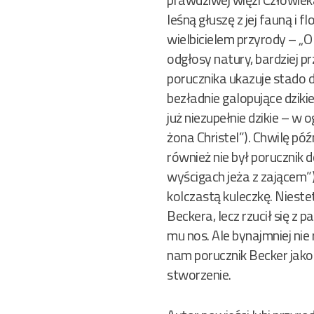
leśną głuszę z jej fauną i 
wielbicielem przyrody – „O
odgłosy natury, bardziej 
porucznika ukazuje stado dz
bezładnie galopujące dziki
już niezupełnie dzikie – w
żona Christel”). Chwilę pó
również nie był porucznik d
wyścigach jeża z zającem”).
kolczastą kuleczkę. Nieste
Beckera, lecz rzucił się z p
mu nos. Ale bynajmniej nie 
nam porucznik Becker jako 
stworzenie.