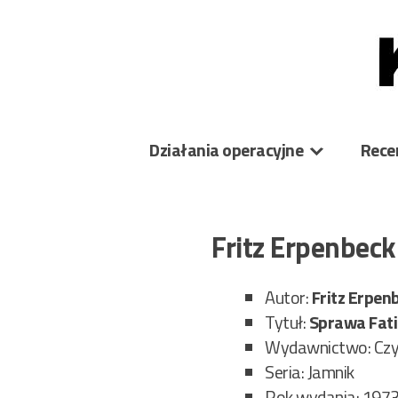
Skip
to
content
Działania operacyjne
Rece
Fritz Erpenbec
Autor:
Fritz
Erpen
Tytuł:
Sprawa Fat
Wydawnictwo: Czy
Seria: Jamnik
Rok wydania: 197