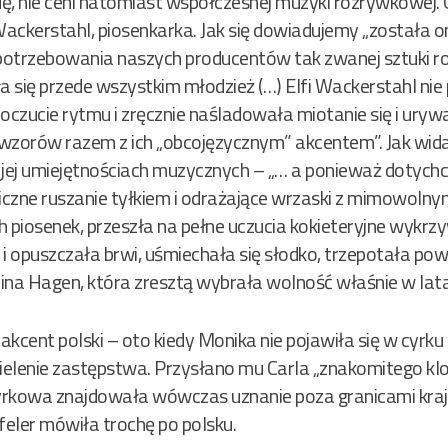
odę, nie ceni natomiast współczesnej muzyki rozrywkowej
i Wackerstahl, piosenkarka. Jak się dowiadujemy „została
otrzebowania naszych producentów tak zwanej sztuki r
 się przede wszystkim młodzież (…) Elfi Wackerstahl nie
 poczucie rytmu i zręcznie naśladowała miotanie się i uryw
orów razem z ich „obcojęzycznym” akcentem”. Jak widać
jej umiejętnościach muzycznych – „… a ponieważ dotych
czne ruszanie tyłkiem i odrażające wrzaski z mimowolnym
 piosenek, przeszła na pełne uczucia kokieteryjne wykrz
a i opuszczała brwi, uśmiechała się słodko, trzepotała p
ina Hagen, która zresztą wybrała wolność właśnie w lat
akcent polski – oto kiedy Monika nie pojawiła się w cyrk
zielenie zastępstwa. Przysłano mu Carla „znakomitego kl
cyrkowa znajdowała wówczas uznanie poza granicami kraju
eler mówiła trochę po polsku.