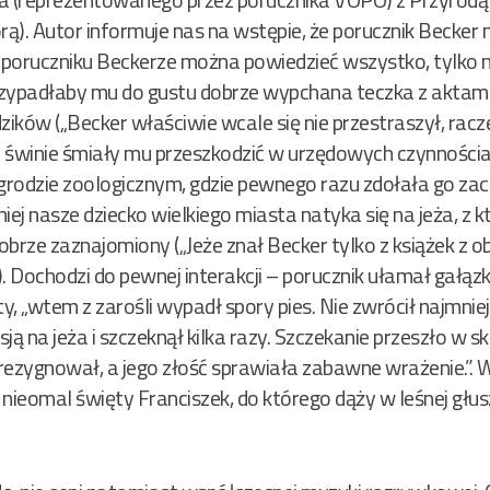
florą). Autor informuje nas na wstępie, że porucznik Becker 
 poruczniku Beckerze można powiedzieć wszystko, tylko ni
przypadłaby mu do gustu dobrze wypchana teczka z aktami
ików („Becker właściwie wcale się nie przestraszył, raczej
e świnie śmiały mu przeszkodzić w urzędowych czynnościach.
 ogrodzie zoologicznym, gdzie pewnego razu zdołała go z
źniej nasze dziecko wielkiego miasta natyka się na jeża, z
obrze zaznajomiony („Jeże znał Becker tylko z książek z ob
 Dochodzi do pewnej interakcji – porucznik ułamał gałązkę 
ty, „wtem z zarośli wypadł spory pies. Nie zwrócił najmnie
asją na jeża i szczeknął kilka razy. Szczekanie przeszło w s
rezygnował, a jego złość sprawiała zabawne wrażenie.”. W t
nieomal święty Franciszek, do którego dąży w leśnej głu