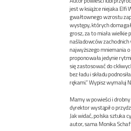
Autor powieści lubi przyr
jest w książce niejaka Elf
gwałtownego wzrostu zap
występy, których domagała
grosz, za to miała wielkie
naśladowców zachodnich wz
najwyższego mniemania o 
proponowała jedynie rytmi
się zastosować do ckliwych
bez ładu i składu podnosił
rękami.” Wypisz wymaluj N
Mamy w powieści i drobny 
dyrektor wystąpił o przyd
Jak widać, polska sztuka 
autor, sama Monika Schaff