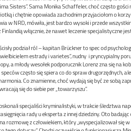
ma Sisters”. Sama Monika Schaffeler, choć często gości
triotką i chętnie opowiada zachodnim przyjaciołom o korzy
wia w NRD, mówiła, jest bardzo wysoki i przede wszystk
 Finlandią włącznie, że nawet leczenie specjalistyczne jes
isły podział ról – kapitan Brückner to spec od psychologi
wielbicielem estrady i varietes”, nudny i pryncypialny po
 tropy, a młody wesołek podporucznik Lorenz zna się na kob
h speców często się spiera co do spraw drugorzędnych, al
armonia. Co znamienne, choć wydają się być ze sobą zap
racają się do siebie per „towarzyszu”.
skonali specjaliści kryminalistyki, w trakcie śledztwa n
ięgnięcia rady u eksperta z innej dziedziny. Oto badając 
ę na rozmowę z człowiekiem, który „wyspecjalizował się
o tego dotyczy”. Chodzi oczywiście o funkcjonariusza Mi