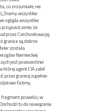
a, co zrozumiałe, nie
 („Znamy wszystkie
nie ogląda wszystkie
a przypuszczenie, że
ład przez Czechosłowację,
eż granice są dobrze
feler została
 wrogów Niemieckiej
zych jest powszechnie
w której agent CIA zabił
ć przez granicę zupełnie
abójstwie Fatimy.
t fragment powieści, w
 Dochodzi tu do nawiązania
 (reprezentowaną przez