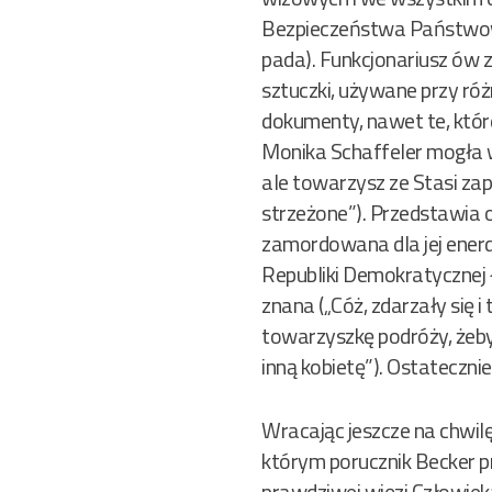
Bezpieczeństwa Państwoweg
pada). Funkcjonariusz ów
sztuczki, używane przy ró
dokumenty, nawet te, które
Monika Schaffeler mogła w
ale towarzysz ze Stasi zap
strzeżone”). Przedstawia 
zamordowana dla jej enerd
Republiki Demokratycznej
znana („Cóż, zdarzały się i
towarzyszkę podróży, żeby
inną kobietę”). Ostatecznie
Wracając jeszcze na chwilę
którym porucznik Becker p
prawdziwej więzi Człowie