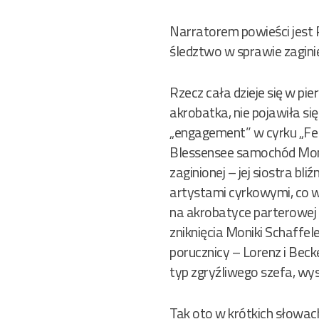
Narratorem powieści jest P
śledztwo w sprawie zaginię
Rzecz cała dzieje się w pi
akrobatka, nie pojawiła 
„engagement” w cyrku „Fel
Blessensee samochód Moni
zaginionej – jej siostra b
artystami cyrkowymi, co w
na akrobatyce parterowej p
zniknięcia Moniki Schaffel
porucznicy – Lorenz i Bec
typ zgryźliwego szefa, wys
Tak oto w krótkich słowach