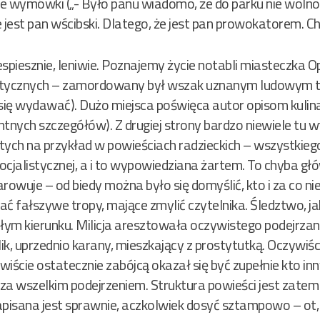
e wymówki („- Było panu wiadomo, że do parku nie wolno
 jest pan wścibski. Dlatego, że jest pan prowokatorem. C
iespiesznie, leniwie. Poznajemy życie notabli miasteczka 
stycznych – zamordowany był wszak uznanym ludowym t
 się wydawać). Dużo miejsca poświęca autor opisom kuli
tnych szczegółów). Z drugiej strony bardzo niewiele tu 
ch na przykład w powieściach radzieckich – wszystkiego
cjalistycznej, a i to wypowiedziana żartem. To chyba gł
rowuje – od biedy można było się domyślić, kto i za co ni
ć fałszywe tropy, mające zmylić czytelnika. Śledztwo, j
ym kierunku. Milicja aresztowała oczywistego podejrzaneg
lik, uprzednio karany, mieszkający z prostytutką. Oczywiśc
ywiście ostatecznie zabójcą okazał się być zupełnie kto in
za wszelkim podejrzeniem. Struktura powieści jest zate
apisana jest sprawnie, aczkolwiek dosyć sztampowo – ot,