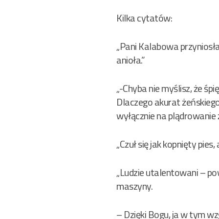
Kilka cytatów:
„Pani Kalabowa przyniosła 
anioła.”
„-Chyba nie myślisz, że śp
Dlaczego akurat żeńskiego?
wyłącznie na plądrowanie ż
„Czuł się jak kopnięty pies,
„Ludzie utalentowani – pow
maszyny.
– Dzięki Bogu, ja w tym wz