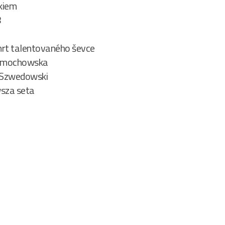
ikiem
8
mrt talentovaného ševce
 Dmochowska
 Szwedowski
rwsza seta