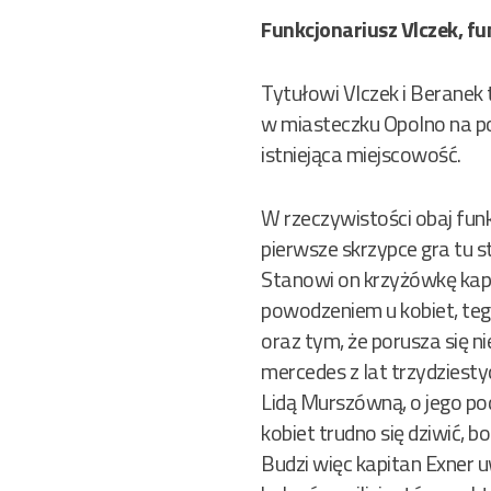
Funkcjonariusz Vlczek, f
Tytułowi Vlczek i Beranek
w miasteczku Opolno na po
istniejąca miejscowość.
W rzeczywistości obaj funk
pierwsze skrzypce gra tu s
Stanowi on krzyżówkę kap
powodzeniem u kobiet, te
oraz tym, że porusza się n
mercedes z lat trzydziesty
Lidą Murszówną, o jego pod
kobiet trudno się dziwić, b
Budzi więc kapitan Exner 