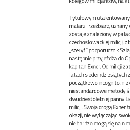
kolegów milicjantów, na kt
Tytułowym utalentowanym 
malarz i rzeźbiarz, uznany
zostaje znaleziony w pała
czechosłowackiej milicji, 
„szeryf” podporucznik Szl
następnie przyjeżdża do Op
kapitan Exner. Od milicji z
latach siedemdziesiątych 
początkowo incognito, nie
niestandardowe metody śle
dwudziestoletniej panny Li
milicji. Swoją drogą Exner
okazji, nie wyłączając swo
nie bardzo mogą się na nim 