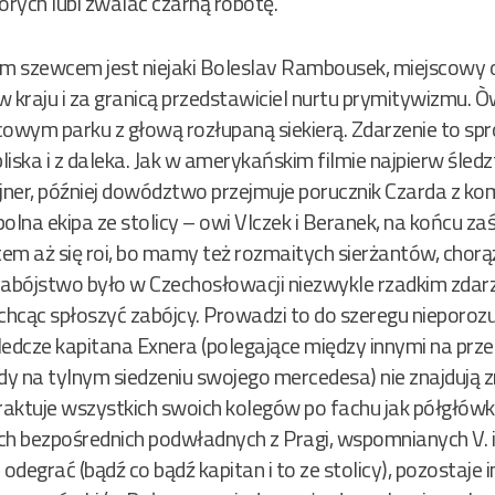
órych lubi zwalać czarną robotę.
szewcem jest niejaki Boleslav Rambousek, miejscowy o
 w kraju i za granicą przedstawiciel nurtu prymitywizmu
cowym parku z głową rozłupaną siekierą. Zdarzenie to sp
z bliska i z daleka. Jak w amerykańskim filmie najpierw śl
ajner, później dowództwo przejmuje porucznik Czarda z k
olna ekipa ze stolicy – owi Vlczek i Beranek, na końcu z
atem aż się roi, bo mamy też rozmaitych sierżantów, chorąż
zabójstwo było w Czechosłowacji niezwykle rzadkim zdar
 chcąc spłoszyć zabójcy. Prowadzi to do szeregu nieporo
dcze kapitana Exnera (polegające między innymi na prze
dy na tylnym siedzeniu swojego mercedesa) nie znajdują 
 traktuje wszystkich swoich kolegów po fachu jak półgłówkó
ich bezpośrednich podwładnych z Pragi, wspomnianych V. i
odegrać (bądź co bądź kapitan i to ze stolicy), pozostaje 