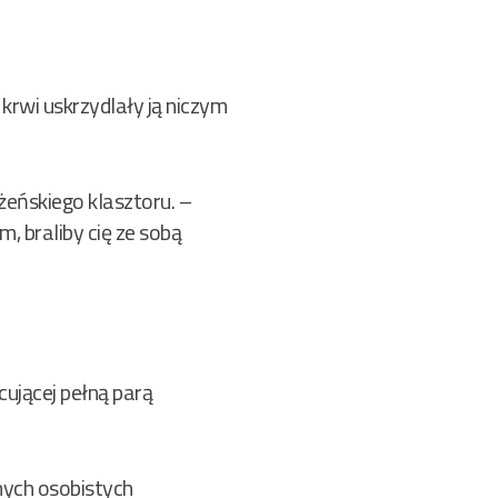
krwi uskrzydlały ją niczym
żeńskiego klasztoru. –
, braliby cię ze sobą
cującej pełną parą
dnych osobistych