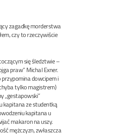
ujący zagadkę morderstwa
łem, czy to rzeczywiście
 toczącym się śledztwie –
ojga praw” Michal Exner.
o przypomina dowcipem i
chyba tylko magistrem)
rny „gestapowski”
su kapitana ze studentką
Powodzeniu kapitana u
awijać makaron na uszy.
drość mężczyzn, zwłaszcza