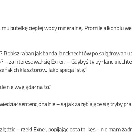
mu butelkę ciepłej wody mineralnej. Promile alkoholu we 
ię? Robisz raban jak banda lancknechtów po splądrowaniu 
 – zainteresował się Exner. – Gdybyś ty był lancknechtem
eńskich klasztorów. Jako specjalistę.”
 ale nie wyglądał na to.”
iedział sentencjonalnie – są jak zazębiające się tryby pra
ględzie – rzekł Exner, popijając ostatni kęs – nie mam ża