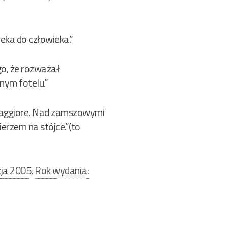
ieka do człowieka.”
go, że rozważał
nym fotelu.”
Maggiore. Nad zamszowymi
erzem na stójce.”(to
ja 2005
,
Rok wydania: