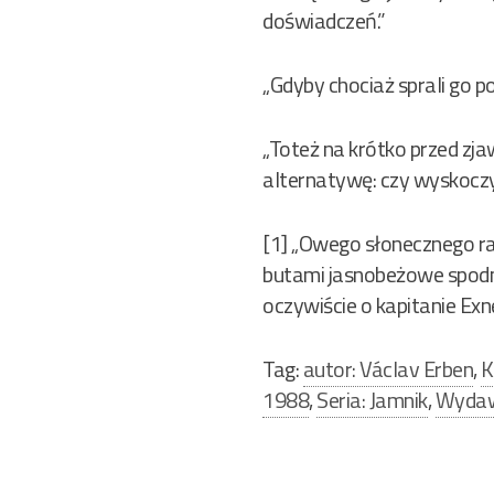
doświadczeń.”
„Gdyby chociaż sprali go p
„Toteż na krótko przed zja
alternatywę: czy wyskoczy
[1] „Owego słonecznego r
butami jasnobeżowe spodni
oczywiście o kapitanie Exn
Tag:
autor: Václav Erben
,
K
1988
,
Seria: Jamnik
,
Wydaw
Nawigacja