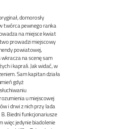
ryginał, domorosły
. Òw twórca pewnego ranka
rowadza na miejsce kwiat
edztwo prowadzi miejscowy
omendy powiatowej,
aś wkracza na scenę sam
ych i kaprali. Jak widać, w
zeniem. Sam kapitan działa
zumień gdyż
słuchiwaniu
zrozumienia u miejscowej
w i drwi z nich przy lada
 B. Biedni funkcjonariusze
im więc jedynie biadolenie