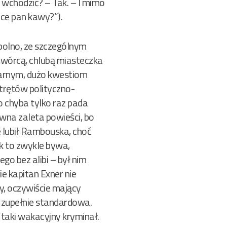
 wchodzić? – Tak. – I mimo
hce pan kawy?”).
Opolno, ze szczególnym
wórcą, chlubą miasteczka
narnym, dużo kwestiom
wtrętów polityczno-
 chyba tylko raz pada
ówna zaleta powieści, bo
e lubił Rambouska, choć
ak to zwykle bywa,
o bez alibi – był nim
ie kapitan Exner nie
ny, oczywiście mający
m zupełnie standardowa.
 taki wakacyjny kryminał.