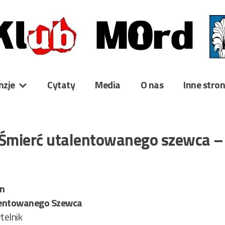
nzje
Cytaty
Media
O nas
Inne stro
 Śmierć utalentowanego szewca –
en
lentowanego Szewca
telnik