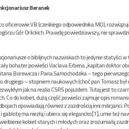
unkcjonariusz Beranek
 to oficerowie VB (czeskiego odpowiednika MO), rozwiąz
górzu Gór Orlickich. Prawdę powiedziawszy, nie sprawdzi
cjonariusze o biblijnych nazwiskach to jedynie statyści w
tały bohater powieści Vaclava Erbena „kapitan doktor ob
itana Borewicza i Pana Samochodzika – tego pierwszeg
go drugiego – stopniem naukowych (choć pan Tomasz był 
iezwykłym jak na realia CSRS pojazdem. Tutaj jest to cza
ch. Co do kobiet, dużą część powieści zajmuje opis roman
bojach opowiadają również z zazdrością inni milicjanci. 
o i gablotę ma niezłą i ubiera się elegancko[1], umie też n
uwielbienie kobiet starych i młodych oraz zrozumiałą zaz