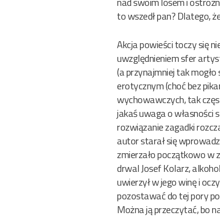
nad swoim losem i ostrożn
to wszedł pan? Dlatego, że
Akcja powieści toczy się n
uwzględnieniem sfer arty
(a przynajmniej tak mogło
erotycznym (choć bez pikan
wychowawczych, tak częsty
jakaś uwaga o własności so
rozwiązanie zagadki rozcza
autor starał się wprowadza
zmierzało początkowo w zł
drwal Josef Kolarz, alkoho
uwierzył w jego winę i ocz
pozostawać do tej pory po
Można ją przeczytać, bo n