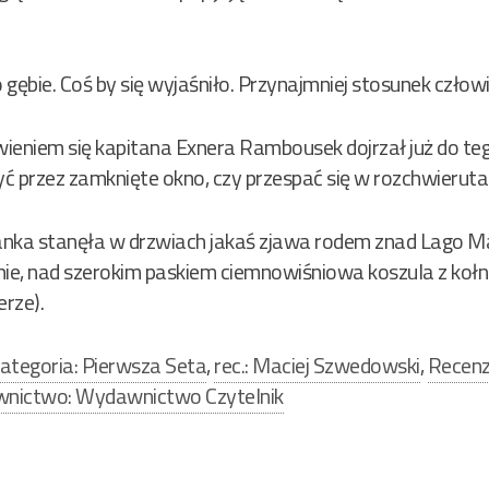
o gębie. Coś by się wyjaśniło. Przynajmniej stosunek człow
wieniem się kapitana Exnera Rambousek dojrzał już do te
ć przez zamknięte okno, czy przespać się w rozchwieruta
anka stanęła w drzwiach jakaś zjawa rodem znad Lago 
e, nad szerokim paskiem ciemnowiśniowa koszula z kołni
erze).
ategoria: Pierwsza Seta
,
rec.: Maciej Szwedowski
,
Recenz
nictwo: Wydawnictwo Czytelnik