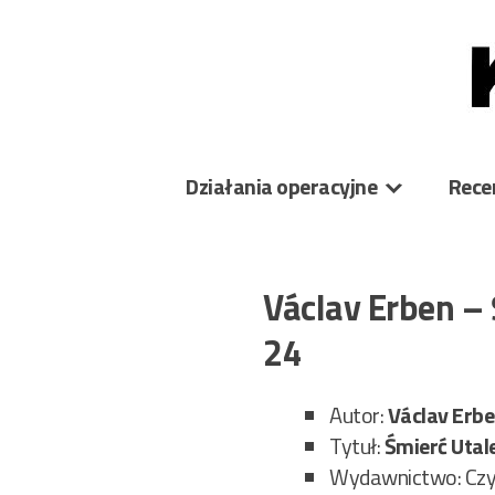
Skip
to
content
Działania operacyjne
Rece
Václav Erben –
24
Autor:
Václav Erb
Tytuł:
Śmierć Uta
Wydawnictwo: Czy