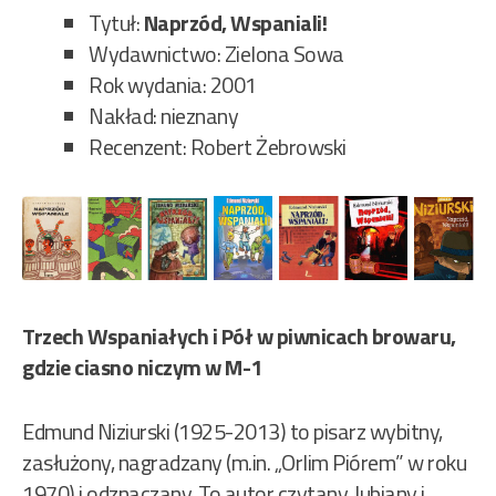
Tytuł:
Naprzód, Wspaniali!
Wydawnictwo: Zielona Sowa
Rok wydania: 2001
Nakład: nieznany
Recenzent: Robert Żebrowski
Trzech Wspaniałych i Pół w piwnicach browaru,
gdzie ciasno niczym w M-1
Edmund Niziurski (1925-2013) to pisarz wybitny,
zasłużony, nagradzany (m.in. „Orlim Piórem” w roku
1970) i odznaczany. To autor czytany, lubiany i