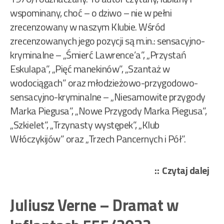
wspominany, choć – o dziwo – nie w pełni
zrecenzowany w naszym Klubie. Wśród
zrecenzowanych jego pozycji są m.in.: sensacyjno-
kryminalne – „Śmierć Lawrence’a”, „Przystań
Eskulapa”, „Pięć manekinów”, „Szantaż w
wodociągach” oraz młodzieżowo-przygodowo-
sensacyjno-kryminalne – „Niesamowite przygody
Marka Piegusa”, „Nowe Przygody Marka Piegusa”,
„Szkielet”, „Trzynasty występek”, „Klub
Włóczykijów” oraz „Trzech Pancernych i Pół”.
„Ni
Czytaj dalej
Ed
–
Juliusz Verne – Dramat w
Nap