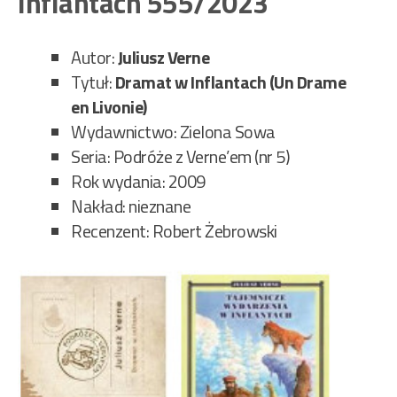
Inflantach 555/2023
Wsp
31/
Autor:
Juliusz Verne
Tytuł:
Dramat w Inflantach (Un Drame
en Livonie)
Wydawnictwo: Zielona Sowa
Seria: Podróże z Verne’em (nr 5)
Rok wydania: 2009
Nakład: nieznane
Recenzent: Robert Żebrowski