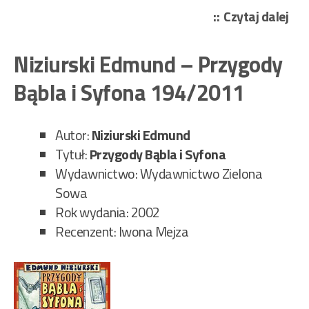
„Jul
Czytaj dalej
Ver
–
Niziurski Edmund – Przygody
Dr
Bąbla i Syfona 194/2011
w
Inf
555
Autor:
Niziurski Edmund
Tytuł:
Przygody Bąbla i Syfona
Wydawnictwo: Wydawnictwo Zielona
Sowa
Rok wydania: 2002
Recenzent: Iwona Mejza