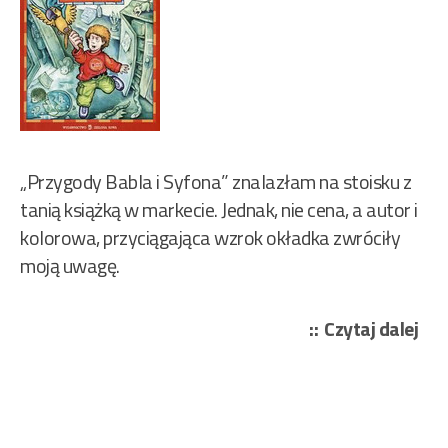
„Przygody Babla i Syfona” znalazłam na stoisku z
tanią książką w markecie. Jednak, nie cena, a autor i
kolorowa, przyciągająca wzrok okładka zwróciły
moją uwagę.
„Ni
Czytaj dalej
Ed
–
Prz
Bąb