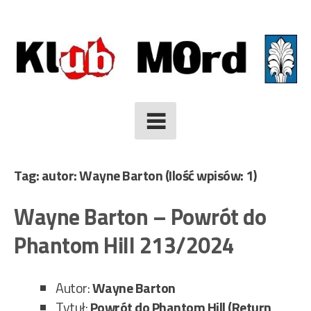
Skip
to
content
Tag: autor: Wayne Barton
(Ilość wpisów: 1)
Wayne Barton – Powrót do
Phantom Hill 213/2024
Autor:
Wayne Barton
Tytuł:
Powrót do Phantom Hill (Return