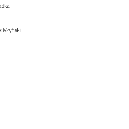
adka
3
o
z Młyński