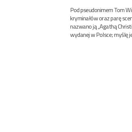
Pod pseudonimem Tom Wittg
kryminałów oraz parę scen
nazwano ją „Agathą Christi
wydanej w Polsce; myślę j