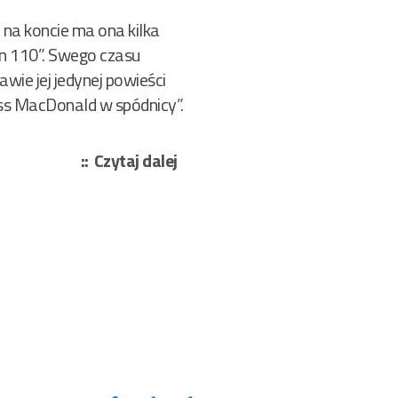
na koncie ma ona kilka
on 110”. Swego czasu
wie jej jedynej powieści
oss MacDonald w spódnicy”.
„Tom
Czytaj dalej
Wittgen
–
W
zaklętym
kręgu
intymności
217/2023”