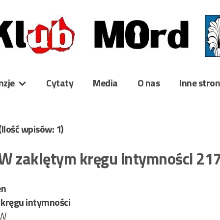
nzje
Cytaty
Media
O nas
Inne stro
(Ilość wpisów: 1)
W zaklętym kręgu intymności 21
en
kręgu intymności
AW