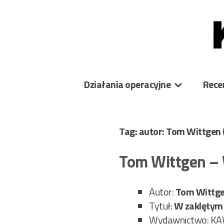
Skip
to
content
Działania operacyjne
Rece
Tag: autor: Tom Wittgen
Tom Wittgen – 
Autor:
Tom Wittg
Tytuł:
W zaklętym 
Wydawnictwo: K