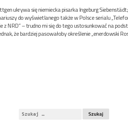
en ukrywa się niemiecka pisarka Ingeburg Siebenstädt; 
ariuszy do wyświetlanego także w Polsce serialu „Telef
e z NRD” – trudno mi się do tego ustosunkować na podsta
ednak, że bardziej pasowałoby określenie „enerdowski R
Szukaj: