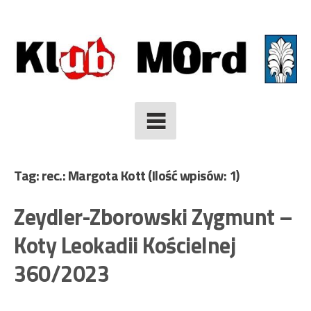
Skip
to
content
Tag: rec.: Margota Kott
(Ilość wpisów: 1)
Zeydler-Zborowski Zygmunt –
Koty Leokadii Kościelnej
360/2023