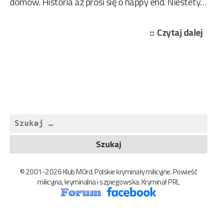
domów. Historia aż prosi się o happy end. Niestety…
„Ze
Czytaj dalej
Zbo
Zy
–
Kot
Leo
Koś
Szukaj:
360
© 2001-2026 Klub MOrd. Polskie kryminały milicyjne. Powieść
milicyjna, kryminalna i szpiegowska. Kryminał PRL