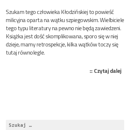
Szukam tego człowieka Kłodzińskiej to powieść
milicyjna oparta na wątku szpiegowskim. Wielbiciele
tego typu literatury na pewno nie będą zawiedzeni.
Książka jest dość skomplikowana, sporo się w niej
dzieje, mamy retrospekcje, kilka wątków toczy się
tutaj równolegle.
„Kł
Czytaj dalej
An
–
Sz
teg
czł
21/
Szukaj: