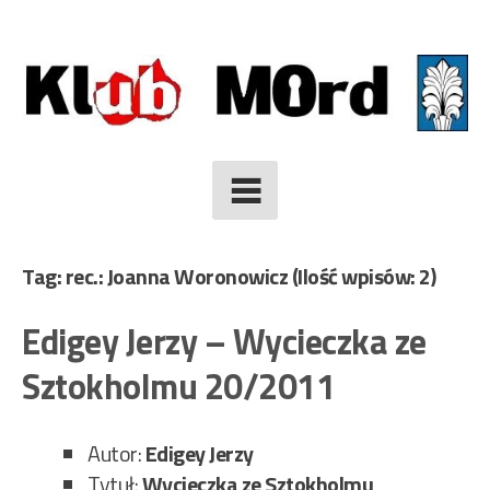
Skip
to
content
Tag: rec.: Joanna Woronowicz
(Ilość wpisów: 2)
Edigey Jerzy – Wycieczka ze
Sztokholmu 20/2011
Autor:
Edigey Jerzy
Tytuł:
Wycieczka ze Sztokholmu