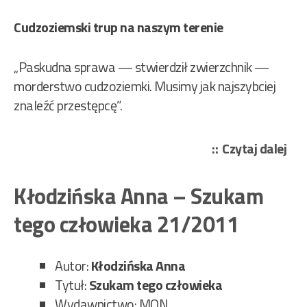
Cudzoziemski trup na naszym terenie
„Paskudna sprawa — stwierdził zwierzchnik —
morderstwo cudzoziemki. Musimy jak najszybciej
znaleźć przestępcę”.
„Ed
Czytaj dalej
Jer
–
Kłodzińska Anna – Szukam
Wyc
tego człowieka 21/2011
ze
Szt
20/
Autor:
Kłodzińska Anna
Tytuł:
Szukam tego człowieka
Wydawnictwo: MON