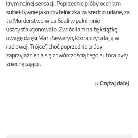
kryminalnej sensacji. Poprzednie próby oceniam
subiektywnie jako czytelniczka za średnio udane, za
to Morderstwo w La Scali w pełni mnie
usatysfakcjonowało. Zwróciłam na tę książkę
uwagę dzięki Marii Seweryn, która czytała ją w
radiowej „Trójce”, choć poprzednie próby
zaprzyjaźnienia się z twórczością tego autora były
zniechęcające.
„Pi
Czytaj dalej
To
–
Mor
w
La
Scal