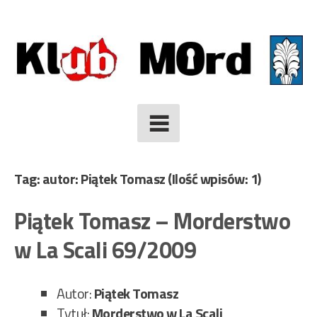
Skip
to
content
Tag: autor: Piątek Tomasz
(Ilość wpisów: 1)
Piątek Tomasz – Morderstwo
w La Scali 69/2009
Autor:
Piątek Tomasz
Tytuł:
Morderstwo w La Scali