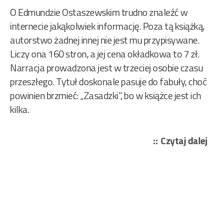
O Edmundzie Ostaszewskim trudno znaleźć w
internecie jakąkolwiek informację. Poza tą książką,
autorstwo żadnej innej nie jest mu przypisywane.
Liczy ona 160 stron, a jej cena okładkowa to 7 zł.
Narracja prowadzona jest w trzeciej osobie czasu
przeszłego. Tytuł doskonale pasuje do fabuły, choć
powinien brzmieć: „Zasadzki”, bo w książce jest ich
kilka.
„Os
Czytaj dalej
Ed
–
Zas
117