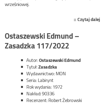
wrześniowej.
„Os
Czytaj dalej
Ed
–
Ostaszewski Edmund –
Zas
Zasadzka 117/2022
36/
Autor:
Ostaszewski Edmund
Tytuł:
Zasadzka
Wydawnictwo: MON
Seria: Labirynt
Rok wydania: 1972
Nakład: 90336
Recenzent: Robert Żebrowski