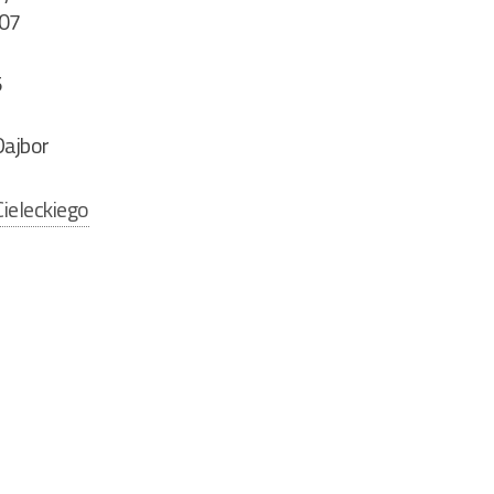
 07
5
Dajbor
ieleckiego