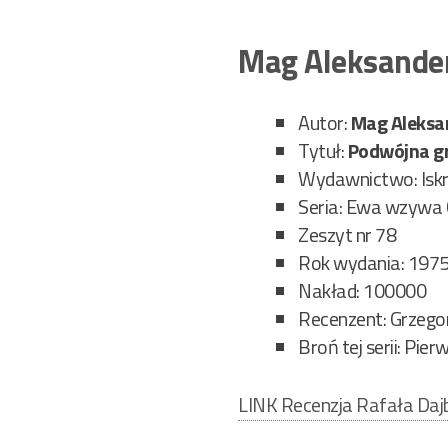
Mag Aleksander
Autor:
Mag Aleksa
Tytuł:
Podwójna g
Wydawnictwo: Isk
Seria: Ewa wzywa
Zeszyt nr 78
Rok wydania: 197
Nakład: 100000
Recenzent: Grzegor
Broń tej serii: Pie
LINK Recenzja Rafała Daj