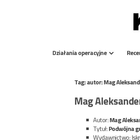
Skip
to
content
Działania operacyjne
Rece
Tag: autor: Mag Aleksan
Mag Aleksande
Autor:
Mag Aleksa
Tytuł:
Podwójna g
Wydawnictwo: Isk