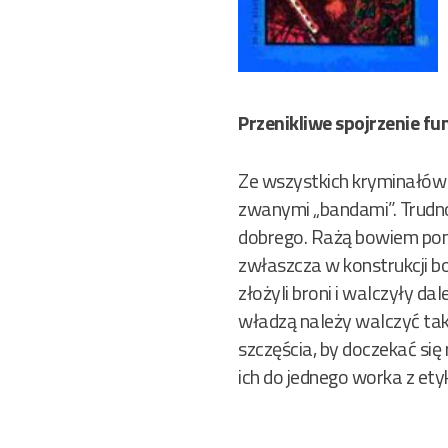
Przenikliwe spojrzenie fu
Ze wszystkich kryminałów mi
zwanymi „bandami”. Trudno
dobrego. Rażą bowiem pom
zwłaszcza w konstrukcji b
złożyli broni i walczyły da
władzą należy walczyć tak
szczęścia, by doczekać się
ich do jednego worka z etyk