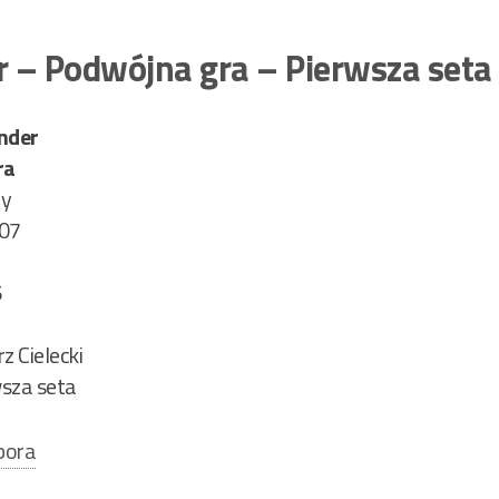
 – Podwójna gra – Pierwsza seta
nder
ra
ry
 07
5
z Cielecki
rwsza seta
bora