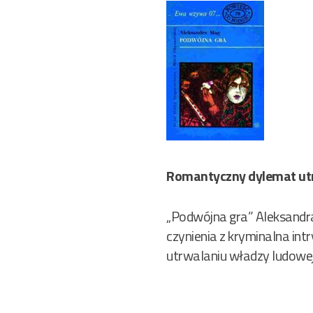
Romantyczny dylemat ut
„Podwójna gra” Aleksandra
czynienia z kryminalna in
utrwalaniu władzy ludowej