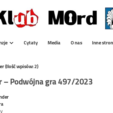
nzje
Cytaty
Media
O nas
Inne stro
der
(Ilość wpisów: 2)
r – Podwójna gra 497/2023
nder
ra
ry