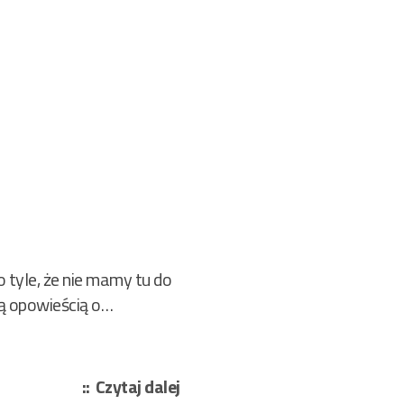
tyle, że nie mamy tu do
wą opowieścią o…
„Mag
Czytaj dalej