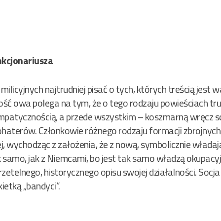
nkcjonariusza
licyjnych najtrudniej pisać o tych, których treścią jest w
ść owa polega na tym, że o tego rodzaju powieściach tr
patycznością, a przede wszystkim – koszmarną wręcz s
ohaterów. Członkowie różnego rodzaju formacji zbrojnych,
lej, wychodząc z założenia, że z nową, symbolicznie włada
 samo, jak z Niemcami, bo jest tak samo władzą okupacyjn
 rzetelnego, historycznego opisu swojej działalności. Socj
ietką „bandyci”.