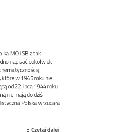
alka MO i SB z tak
udno napisać cokolwiek
chematycznością,
 które w 1945 roku nie
jącą od 22 lipca 1944 roku
ą nie mają do dziś
alistyczna Polska wrzucała
„Mag
Czytaj dalej