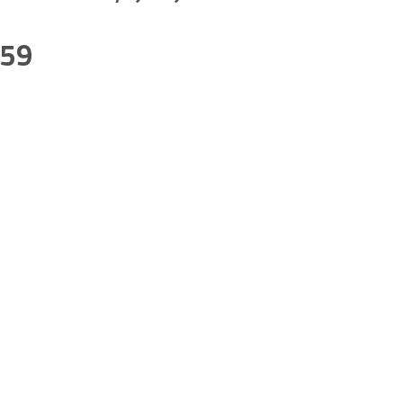
Aleksander
–
 59
Podwójna
gra
497/2023”