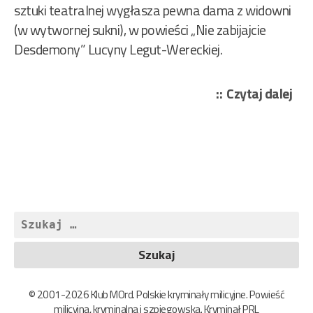
sztuki teatralnej wygłasza pewna dama z widowni
(w wytwornej sukni), w powieści „Nie zabijajcie
Desdemony” Lucyny Legut-Wereckiej.
„Le
Czytaj dalej
We
Luc
–
Nie
zabi
De
Szukaj:
470
© 2001-2026 Klub MOrd. Polskie kryminały milicyjne. Powieść
milicyjna, kryminalna i szpiegowska. Kryminał PRL