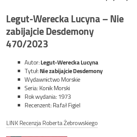
We
Luc
Legut-Werecka Lucyna – Nie
–
zabijajcie Desdemony
Nie
zabi
470/2023
De
477
Autor:
Legut-Werecka Lucyna
Tytuł:
Nie zabijajcie Desdemony
Wydawnictwo Morskie
Seria: Konik Morski
Rok wydania: 1973
Recenzent: Rafał Figiel
LINK Recenzja Roberta Żebrowskiego