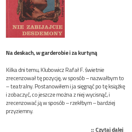
Na deskach, w garderobie i za kurtyną
Kilka dni temu, Klubowicz Rafał F. świetnie
zrecenzował tę pozycję, w sposób – nazwałbym to
– teatralny. Postanowiłem i ja sięgnąć po tę książkę
i zobaczyć, co jeszcze można z niej wycisnąć, i
zrecenzować ją w sposób – rzekłbym – bardziej
przyziemny.
„Le
Czytaj dalej