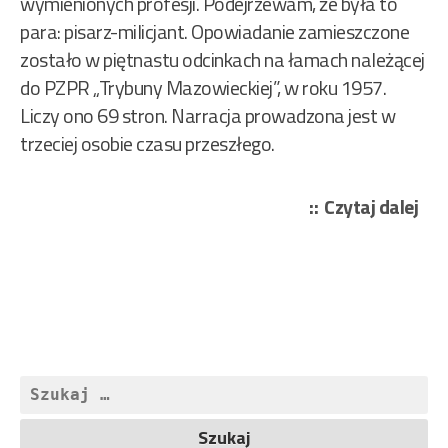
wymienionych profesji. Podejrzewam, że była to
para: pisarz-milicjant. Opowiadanie zamieszczone
zostało w piętnastu odcinkach na łamach należącej
do PZPR „Trybuny Mazowieckiej”, w roku 1957.
Liczy ono 69 stron. Narracja prowadzona jest w
trzeciej osobie czasu przeszłego.
„Da
Czytaj dalej
Wi
i
Wa
Mar
–
Cza
Szukaj:
i
zło