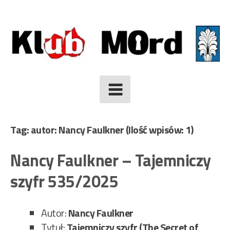
Skip
to
content
Tag: autor: Nancy Faulkner
(Ilość wpisów: 1)
Nancy Faulkner – Tajemniczy
szyfr 535/2025
Autor:
Nancy Faulkner
Tytuł:
Tajemniczy szyfr (The Secret of