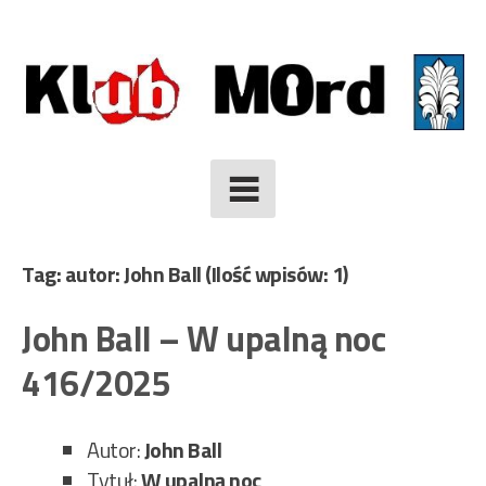
Skip
to
content
Tag: autor: John Ball
(Ilość wpisów: 1)
John Ball – W upalną noc
416/2025
Autor:
John Ball
Tytuł:
W upalną noc