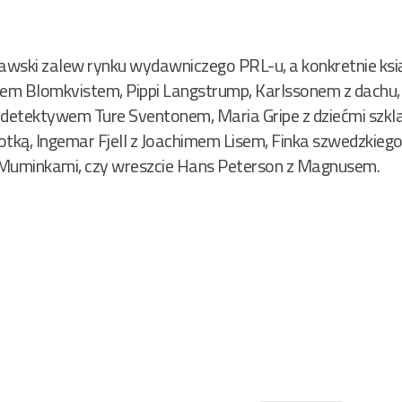
awski zalew rynku wydawniczego PRL-u, a konkretnie ksi
wem Blomkvistem, Pippi Langstrump, Karlssonem z dachu, 
 detektywem Ture Sventonem, Maria Gripe z dziećmi szkl
kotką, Ingemar Fjell z Joachimem Lisem, Finka szwedzkieg
 Muminkami, czy wreszcie Hans Peterson z Magnusem.