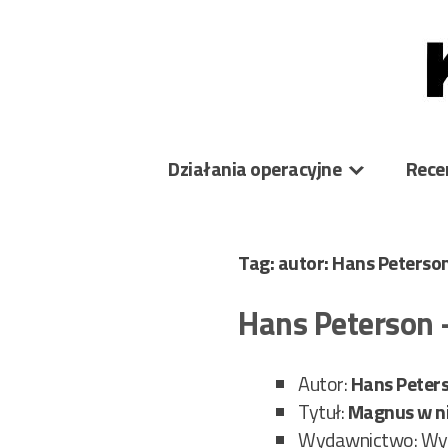
Skip
to
content
Działania operacyjne
Rece
Tag: autor: Hans Peterso
Hans Peterson
Autor:
Hans Peter
Tytuł:
Magnus w ni
Wydawnictwo: Wy