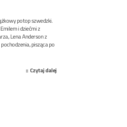
ążkowy potop szwedzki.
Emilem i dziećmi z
arza, Lena Anderson z
o pochodzenia, pisząca po
„Hans
Czytaj dalej
Peterson
–
Magnus
w
niebezpieczeństwie
514/2025”