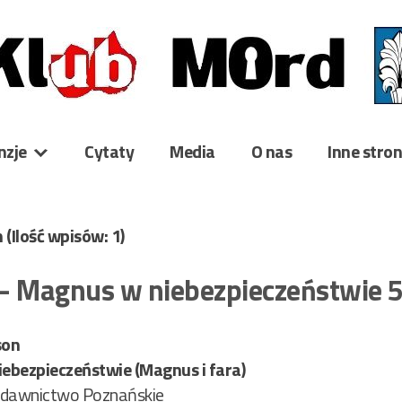
nzje
Cytaty
Media
O nas
Inne stro
n
(Ilość wpisów: 1)
 – Magnus w niebezpieczeństwie
son
ebezpieczeństwie (Magnus i fara)
dawnictwo Poznańskie