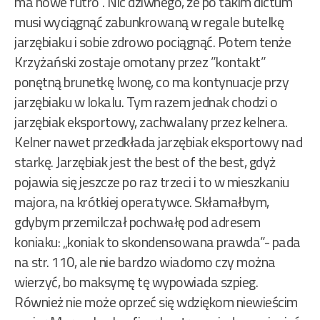
ma nowe futro”. Nic dziwnego, że po takim dictum
musi wyciągnąć zabunkrowaną w regale butelkę
jarzębiaku i sobie zdrowo pociągnąć. Potem tenże
Krzyżański zostaje omotany przez ”kontakt”
ponętną brunetkę Iwonę, co ma kontynuacje przy
jarzębiaku w lokalu. Tym razem jednak chodzi o
jarzębiak eksportowy, zachwalany przez kelnera.
Kelner nawet przedkłada jarzębiak eksportowy nad
starkę. Jarzębiak jest the best of the best, gdyż
pojawia się jeszcze po raz trzeci i to w mieszkaniu
majora, na krótkiej operatywce. Skłamałbym,
gdybym przemilczał pochwałę pod adresem
koniaku: „koniak to skondensowana prawda”- pada
na str. 110, ale nie bardzo wiadomo czy można
wierzyć, bo maksymę tę wypowiada szpieg.
Również nie może oprzeć się wdziękom niewieścim