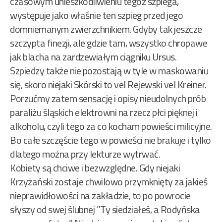
czasowym unieszkodliwieniu tegoż szpiega,
występuje jako właśnie ten szpieg przed jego
domniemanym zwierzchnikiem. Gdyby tak jeszcze
szczypta finezji, ale gdzie tam, wszystko chropawe
jak blacha na zardzewiałym ciągniku Ursus.
Szpiedzy także nie pozostają w tyle w maskowaniu
się, skoro niejaki Skórski to vel Rejewski vel Kreiner.
Porzućmy zatem sensację i opisy nieudolnych prób
paraliżu śląskich elektrowni na rzecz płci pięknej i
alkoholu, czyli tego za co kocham powieści milicyjne.
Bo całe szczęście tego w powieści nie brakuje i tylko
dlatego można przy lekturze wytrwać.
Kobiety są chciwe i bezwzględne. Gdy niejaki
Krzyżański zostaje chwilowo przymknięty za jakieś
nieprawidłowości na zakładzie, to po powrocie
słyszy od swej ślubnej ”Ty siedziałeś, a Rodyńska