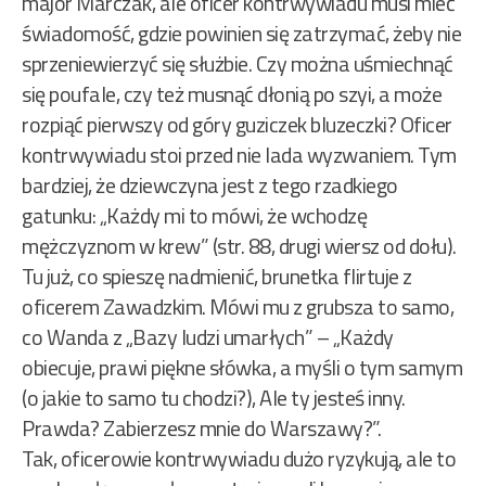
major Marczak, ale oficer kontrwywiadu musi mieć
świadomość, gdzie powinien się zatrzymać, żeby nie
sprzeniewierzyć się służbie. Czy można uśmiechnąć
się poufale, czy też musnąć dłonią po szyi, a może
rozpiąć pierwszy od góry guziczek bluzeczki? Oficer
kontrwywiadu stoi przed nie lada wyzwaniem. Tym
bardziej, że dziewczyna jest z tego rzadkiego
gatunku: „Każdy mi to mówi, że wchodzę
mężczyznom w krew” (str. 88, drugi wiersz od dołu).
Tu już, co spieszę nadmienić, brunetka flirtuje z
oficerem Zawadzkim. Mówi mu z grubsza to samo,
co Wanda z „Bazy ludzi umarłych” – „Każdy
obiecuje, prawi piękne słówka, a myśli o tym samym
(o jakie to samo tu chodzi?), Ale ty jesteś inny.
Prawda? Zabierzesz mnie do Warszawy?”.
Tak, oficerowie kontrwywiadu dużo ryzykują, ale to