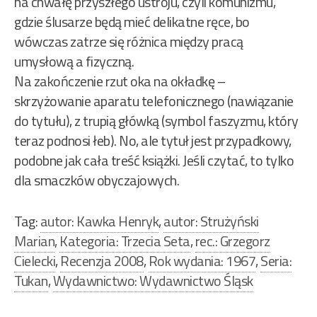
na chwałę przyszłego ustroju, czyli komunizmu,
gdzie ślusarze będą mieć delikatne ręce, bo
wówczas zatrze się różnica między pracą
umysłową a fizyczną.
Na zakończenie rzut oka na okładkę –
skrzyżowanie aparatu telefonicznego (nawiązanie
do tytułu), z trupią główką (symbol faszyzmu, który
teraz podnosi łeb). No, ale tytuł jest przypadkowy,
podobne jak cała treść książki. Jeśli czytać, to tylko
dla smaczków obyczajowych.
Tag:
autor: Kawka Henryk
,
autor: Strużyński
Marian
,
Kategoria: Trzecia Seta
,
rec.: Grzegorz
Cielecki
,
Recenzja 2008
,
Rok wydania: 1967
,
Seria:
Tukan
,
Wydawnictwo: Wydawnictwo Śląsk