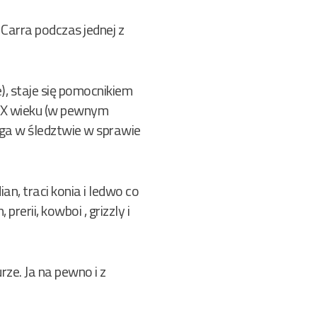
Carra podczas jednej z
), staje się pomocnikiem
XIX wieku (w pewnym
ga w śledztwie w sprawie
n, traci konia i ledwo co
erii, kowboi , grizzly i
rze. Ja na pewno i z