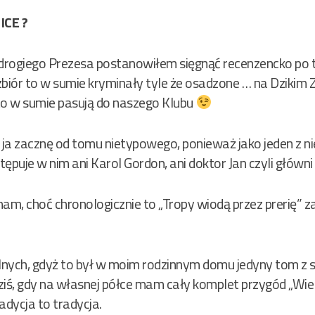
ICE ?
drogiego Prezesa postanowiłem sięgnąć recenzencko po
biór to w sumie kryminały tyle że osadzone … na Dzikim Z
to w sumie pasują do naszego Klubu
 ja zacznę od tomu nietypowego, ponieważ jako jeden z ni
tępuje w nim ani Karol Gordon, ani doktor Jan czyli główni
am, choć chronologicznie to „Tropy wiodą przez prerię” 
ch, gdyż to był w moim rodzinnym domu jedyny tom z ser
ś, gdy na własnej półce mam cały komplet przygód „Wie
adycja to tradycja.