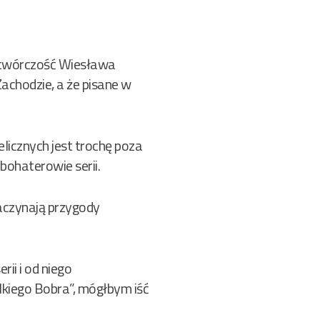
 twórczość Wiesława
achodzie, a że pisane w
elicznych jest trochę poza
 bohaterowie serii.
zaczynają przygody
ii i od niego
lkiego Bobra”, mógłbym iść