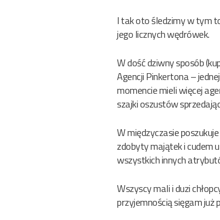
I tak oto śledzimy w tym 
jego licznych wędrówek.
W dość dziwny sposób (kup
Agencji Pinkertona – jedn
momencie mieli więcej ag
szajki oszustów sprzedając
W międzyczasie poszukuje z
zdobyty majątek i cudem uch
wszystkich innych atrybut
Wszyscy mali i duzi chłopc
przyjemnością sięgam już p