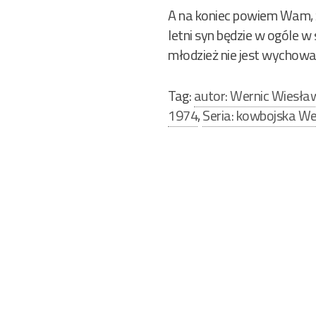
A na koniec powiem Wam, ż
letni syn będzie w ogóle w
młodzież nie jest wychowan
Tag:
autor: Wernic Wiesła
1974
,
Seria: kowbojska We
Nawigacja
wpisu