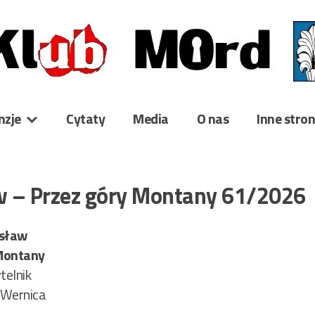
nzje
Cytaty
Media
O nas
Inne stro
w – Przez góry Montany 61/2026
sław
 Montany
telnik
 Wernica
4