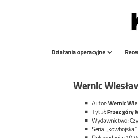
Skip
to
content
Działania operacyjne
Rece
Wernic Wiesła
Autor:
Wernic Wie
Tytuł:
Przez góry
Wydawnictwo: Czy
Seria: „kowbojska”
Rok wydania: 197