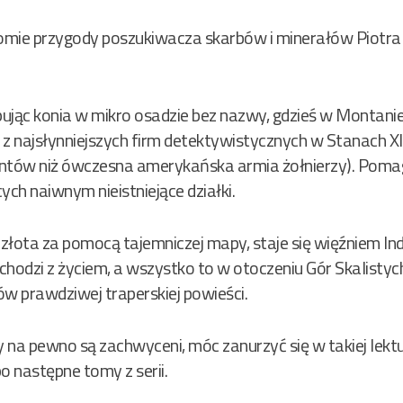
tomie przygody poszukiwacza skarbów i minerałów Piotra 
ując konia w mikro osadzie bez nazwy, gdzieś w Montanie
ej z najsłynniejszych firm detektywistycznych w Stanach 
entów niż ówczesna amerykańska armia żołnierzy). Poma
ych naiwnym nieistniejące działki.
łota za pomocą tajemniczej mapy, staje się więźniem India
odzi z życiem, a wszystko to w otoczeniu Gór Skalistych, pr
ów prawdziwej traperskiej powieści.
y na pewno są zachwyceni, móc zanurzyć się w takiej lektu
o następne tomy z serii.