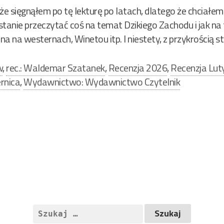
e sięgnąłem po tę lekturę po latach, dlatego że chciałem
 stanie przeczytać coś na temat Dzikiego Zachodu i jak na 
a na westernach, Winetou itp. I niestety, z przykrością s
w
,
rec.: Waldemar Szatanek
,
Recenzja 2026
,
Recenzja Lut
rnica
,
Wydawnictwo: Wydawnictwo Czytelnik
Szukaj: