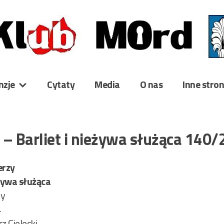
nzje
Cytaty
Media
O nas
Inne stro
y – Barliet i nieżywa służąca 140
erzy
eżywa służąca
ry
4
z Cielecki