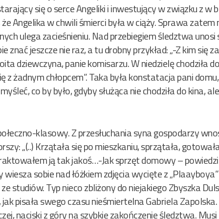
arający się o serce Angeliki i inwestujący w związku z w bi
że Angelika w chwili śmierci była w ciąży. Sprawa zatem ni
anych ulega zacieśnieniu. Nad przebiegiem śledztwa unos
ie znać jeszcze nie raz, a tu drobny przykład: „-Z kim się
ita dziewczyna, panie komisarzu. W niedzielę chodziła do
się z żadnym chłopcem”. Taka była konstatacja pani domu,
myśleć, co by było, gdyby służąca nie chodziła do kina, al
połeczno-klasowy. Z przesłuchania syna gospodarzy wno
szy: „(..) Krzątała się po mieszkaniu, sprzątała, gotowała 
Traktowałem ją tak jakoś…-Jak sprzęt domowy – powiedział
y wiesza sobie nad łóżkiem zdjęcia wycięte z „Plaayboya”
ze studiów. Typ nieco zbliżony do niejakiego Zbyszka Dul
 jak pisała swego czasu nieśmiertelna Gabriela Zapolska.
aczej, naciski z góry na szybkie zakończenie śledztwa. Mus