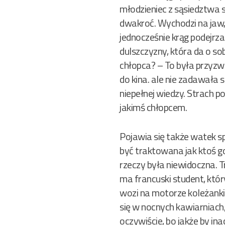
młodzieniec z sąsiedztwa st
dwakroć. Wychodzi na jaw, 
jednocześnie krąg podejrz
dulszczyzny, która da o sob
chłopca? – To była przyzwo
do kina. ale nie zadawała 
niepełnej wiedzy. Strach po
jakimś chłopcem.
Pojawia się także watek s
być traktowana jak ktoś gor
rzeczy była niewidoczna. 
ma francuski student, któr
wozi na motorze koleżanki 
się w nocnych kawiarniach,
oczywiście, bo jakże by in