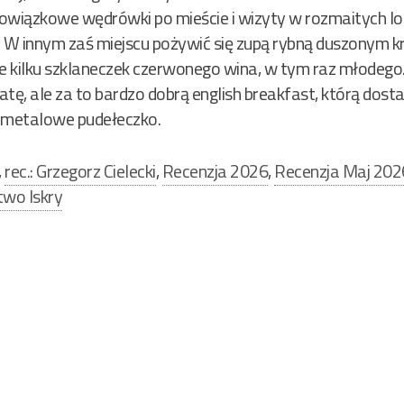
obowiązkowe wędrówki po mieście i wizyty w rozmaitych lo
. W innym zaś miejscu pożywić się zupą rybną duszonym k
 kilku szklaneczek czerwonego wina, w tym raz młodego. 
batę, ale za to bardzo dobrą english breakfast, którą dost
 metalowe pudełeczko.
,
rec.: Grzegorz Cielecki
,
Recenzja 2026
,
Recenzja Maj 202
wo Iskry