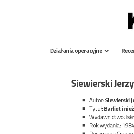
Skip
to
content
Działania operacyjne
Rece
Siewierski Jerz
Autor:
Siewierski J
Tytuł:
Barliet i ni
Wydawnictwo: Isk
Rok wydania: 198
Recenzent: Grzegor