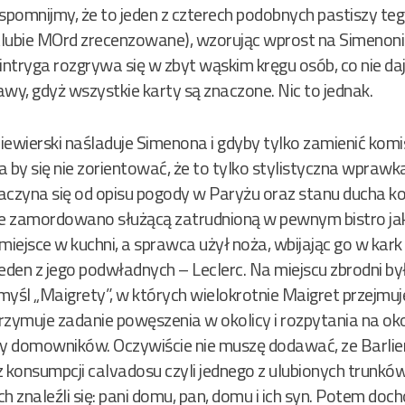
pomnijmy, że to jeden z czterech podobnych pastiszy teg
 Klubie MOrd zrecenzowane), wzorując wprost na Simenonie
intryga rozgrywa się w zbyt wąskim kręgu osób, co nie d
wy, gdyż wszystkie karty są znaczone. Nic to jednak.
Siewierski naśladuje Simenona i gdyby tylko zamienić komi
by się nie zorientować, że to tylko stylistyczna wprawk
 Zaczyna się od opisu pogody w Paryżu oraz stanu ducha 
że zamordowano służącą zatrudnioną w pewnym bistro jak
miejsce w kuchni, a sprawca użył noża, wbijając go w kark 
en z jego podwładnych – Leclerc. Na miejscu zbrodni był
myśl „Maigrety”, w których wielokrotnie Maigret przejmu
trzymuje zadanie powęszenia w okolicy i rozpytania na oko
y domowników. Oczywiście nie muszę dodawać, ze Barlier p
z konsumpcji calvadosu czyli jednego z ulubionych trunk
h znaleźli się: pani domu, pan, domu i ich syn. Potem doc