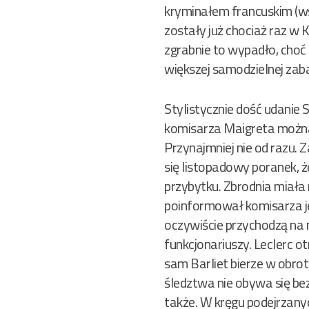
kryminałem francuskim (ws
zostały już chociaż raz w
zgrabnie to wypadło, choć 
większej samodzielnej zaba
Stylistycznie dość udanie 
komisarza Maigreta można 
Przynajmniej nie od razu.
się listopadowy poranek, 
przybytku. Zbrodnia miała 
poinformował komisarza jed
oczywiście przychodzą na 
funkcjonariuszy. Leclerc o
sam Barliet bierze w obrot
śledztwa nie obywa się be
także. W kręgu podejrzanyc