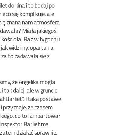
let do kina i to bodaj po
eco się komplikuje, ale
i się znana nam atmosfera
 zadawała? Miała jakiegoś
 kościoła. Raz w tygodniu
 jak widzimy, oparta na
e za to zadawała się z
simy, że Angelika mogła
i tak dalej, ale w gruncie
 Barliet”. I taką postawę
 i przyznaje, ze czasem
skiego, co to lampartował
 Inspektor Barliet ma
i zatem działać sprawnie,