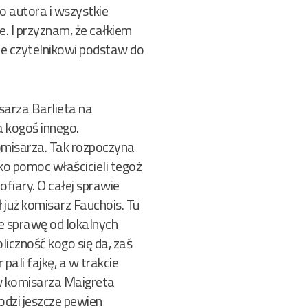
o autora i wszystkie
. I przyznam, że całkiem
aje czytelnikowi podstaw do
sarza Barlieta na
a kogoś innego.
komisarza. Tak rozpoczyna
o pomoc właścicieli tegoż
ofiary. O całej sprawie
 już komisarz Fauchois. Tu
je sprawę od lokalnych
liczność kogo się da, zaś
ali fajkę, a w trakcie
ów komisarza Maigreta
hodzi jeszcze pewien