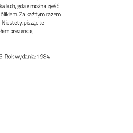
kalach, gdzie można zjeść
rólikiem. Za każdym razem
Niestety, pisząc te
ałem prezencie,
6
,
Rok wydania: 1984
,