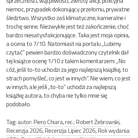
sprzeczności, wątpliwości, zwroty akcji, policyjna
niemoc, przypadek dokonujący przełomu, prywatne
śledztwo. Wszystko zaś klimatyczne, kameralne i
trochę senne. Niezwykłe jest też zakończenie, choć
bardzo niesatysfakcjonujące. Taka jest moja opinia,
a ocena to 7/10. Natomiast na portalu „Lubimy
czytać” pewien bardzo doświadczony czytelnik dał
tej książce ocenę 1/10 z takim komentarzem: „No
cóż, jeśli to-to uchodzi za jego najlepszą książkę, to
strach pomyśleć, co jest w innych”. Nie wiem, co jest
w innych, ale jeśli „to-to” uchodzi za najlepszą
książkę autora, to chyba nie tylko mnie się
podobało.
Tag:
autor: Piero Chiara
,
rec.: Robert Żebrowski
,
Recenzja 2026
,
Recenzja Lipiec 2026
,
Rok wydania: