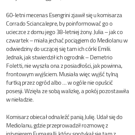
60-letni mecenas Esengrini zjawił się u komisarza
Corrado Sciancalepre, by poinformować go o
ucieczce z domu jego 38-letniej żony. Julia – jak co
czwartek – miała jechać pociągiem do Mediolanu w
odwiedziny do uczącej się tam ich córki Emilii.
Jednak, jak stwierdził ich ogrodnik – Demetrio
Foletti, nie wyszła ona z posiadłości, jak powinna,
frontowym wyjściem. Musiała więc wyjść tylną
furtką przez ogród albo … w ogóle nie opuścić
posesji. Wzięła ze sobą walizkę, a pokój pozostawiła
w nieładzie.
Komisarz obiecał odnaleźć panią Julię. Udał się do
Mediolanu, gdzie przeprowadził rozmowę z
inżynierem Fumagalli, który spotykał się tam z