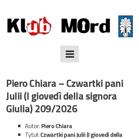
Skip
to
content
Piero Chiara – Czwartki pani
Julii (I giovedì della signora
Giulia) 209/2026
Autor:
Piero Chiara
Tytuł:
Czwartki pani Julii (I giovedì della