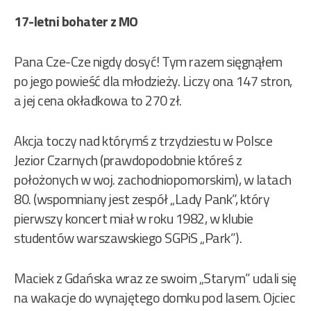
17-letni bohater z MO
Pana Cze-Cze nigdy dosyć! Tym razem sięgnąłem
po jego powieść dla młodzieży. Liczy ona 147 stron,
a jej cena okładkowa to 270 zł.
Akcja toczy nad którymś z trzydziestu w Polsce
Jezior Czarnych (prawdopodobnie któreś z
położonych w woj. zachodniopomorskim), w latach
80. (wspomniany jest zespół „Lady Pank”, który
pierwszy koncert miał w roku 1982, w klubie
studentów warszawskiego SGPiS „Park”).
Maciek z Gdańska wraz ze swoim „Starym” udali się
na wakacje do wynajętego domku pod lasem. Ojciec