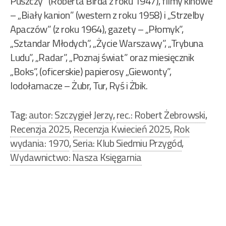
Puszczy” (Roberta Birda z roku 1947), filmy kinowe
– „Biały kanion” (western z roku 1958) i „Strzelby
Apaczów” (z roku 1964), gazety – „Płomyk”,
„Sztandar Młodych”, „Życie Warszawy”, „Trybuna
Ludu”, „Radar”, „Poznaj świat” oraz miesięcznik
„Boks”, (oficerskie) papierosy „Giewonty”,
lodołamacze – Żubr, Tur, Ryś i Żbik.
Tag:
autor: Szczygieł Jerzy
,
rec.: Robert Żebrowski
,
Recenzja 2025
,
Recenzja Kwiecień 2025
,
Rok
wydania: 1970
,
Seria: Klub Siedmiu Przygód
,
Wydawnictwo: Nasza Księgarnia
Nawigacja
wpisu