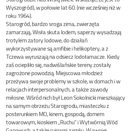
Wyszogród), w połowie lat 60. (nie wcześniej niż w
roku 1964).
Starogród, bardzo sroga zima, zwierzęta
zamarzają, Wisła skuta lodem, saperzy wysadzają
trotylem zatory lodowe, do działań
wykorzystywane są amfibie i helikoptery, a z
Tczewa wyruszają na odsiecz lodołamacze. Kiedy
zaś ociepliło się, nadwiślańskie tereny zostały
zagrożone powodzią. Miejscowa młodzież
przeżywa swoje problemy w szkole, w domach i w
relacjach interpersonalnych, a także zawody
miłosne. Wśród nich był Leon Sokolnicki mieszkający
na samym obrzeżu Starogrodu, miasteczku z
posterunkiem MO, kinem, gospodą, domem
towarowym, kioskiem „Ruchu” i Wytwórnią Wód
Gazowych, a także ruinami zamku. W swojej