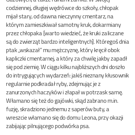
codziennej, długiej wędrówce do szkoły, chłopak
mijał stary, od dawna nieczynny cmentarz, na
którym zamieszkiwał samotny kruk, dokarmiany
przez chłopaka [warto wiedzieć, że kruki zaliczane
są do zwierząt bardzo inteligentnych]. Któregoś dnia
ptak „wskazał” mu mężczyznę, który kręcił obok
kapliczki cmentarnej, a który za chwilę jakby zapadł
się pod ziemię. W ciągu kilku najbliższych dni doszło
do intrygujących wydarzeń: jakiś nieznany kłusownik
regularnie podkradał ryby, zdejmując je z
zanurzonych haczyków i złapał w potrzask sarnę.
Włamano się też do gajówki, skąd zabrano m.in.
fuzję, skradziono jednemu z saperów buty, a
wreszcie włamano się do domu Leona, przy okazji
zabijając pilnującego podwórka psa.