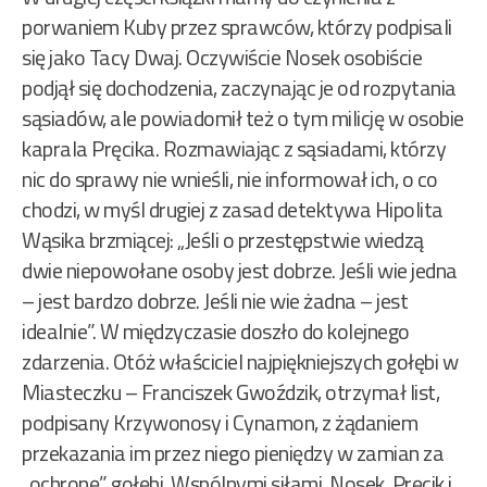
porwaniem Kuby przez sprawców, którzy podpisali
się jako Tacy Dwaj. Oczywiście Nosek osobiście
podjął się dochodzenia, zaczynając je od rozpytania
sąsiadów, ale powiadomił też o tym milicję w osobie
kaprala Pręcika. Rozmawiając z sąsiadami, którzy
nic do sprawy nie wnieśli, nie informował ich, o co
chodzi, w myśl drugiej z zasad detektywa Hipolita
Wąsika brzmiącej: „Jeśli o przestępstwie wiedzą
dwie niepowołane osoby jest dobrze. Jeśli wie jedna
– jest bardzo dobrze. Jeśli nie wie żadna – jest
idealnie”. W międzyczasie doszło do kolejnego
zdarzenia. Otóż właściciel najpiękniejszych gołębi w
Miasteczku – Franciszek Gwoździk, otrzymał list,
podpisany Krzywonosy i Cynamon, z żądaniem
przekazania im przez niego pieniędzy w zamian za
„ochronę” gołębi. Wspólnymi siłami, Nosek, Pręcik i