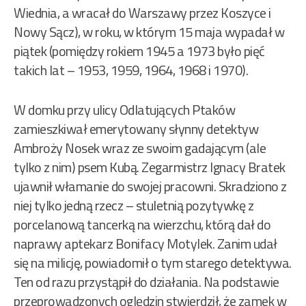
Wiednia, a wracał do Warszawy przez Koszyce i
Nowy Sącz), w roku, w którym 15 maja wypadał w
piątek (pomiędzy rokiem 1945 a 1973 było pięć
takich lat – 1953, 1959, 1964, 1968 i 1970).
W domku przy ulicy Odlatujących Ptaków
zamieszkiwał emerytowany słynny detektyw
Ambroży Nosek wraz ze swoim gadającym (ale
tylko z nim) psem Kubą. Zegarmistrz Ignacy Bratek
ujawnił włamanie do swojej pracowni. Skradziono z
niej tylko jedną rzecz – stuletnią pozytywkę z
porcelanową tancerką na wierzchu, którą dał do
naprawy aptekarz Bonifacy Motylek. Zanim udał
się na milicję, powiadomił o tym starego detektywa.
Ten od razu przystąpił do działania. Na podstawie
przeprowadzonych oględzin stwierdził, że zamek w