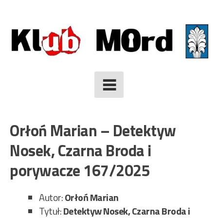
Skip
to
content
Orłoń Marian – Detektyw
Nosek, Czarna Broda i
porywacze 167/2025
Autor:
Orłoń Marian
Tytuł:
Detektyw Nosek, Czarna Broda i