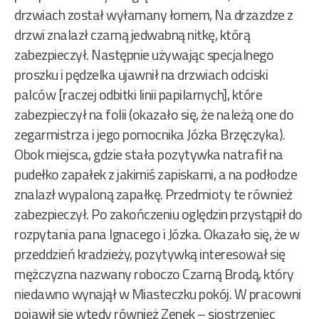
drzwiach został wyłamany łomem, Na drzazdze z
drzwi znalazł czarną jedwabną nitkę, którą
zabezpieczył. Następnie używając specjalnego
proszku i pędzelka ujawnił na drzwiach odciski
palców [raczej odbitki linii papilarnych], które
zabezpieczył na folii (okazało się, że należą one do
zegarmistrza i jego pomocnika Józka Brzęczyka).
Obok miejsca, gdzie stała pozytywka natrafił na
pudełko zapałek z jakimiś zapiskami, a na podłodze
znalazł wypaloną zapałkę. Przedmioty te również
zabezpieczył. Po zakończeniu oględzin przystąpił do
rozpytania pana Ignacego i Józka. Okazało się, że w
przeddzień kradzieży, pozytywką interesował się
mężczyzna nazwany roboczo Czarną Brodą, który
niedawno wynajął w Miasteczku pokój. W pracowni
pojawił się wtedy również Zenek – siostrzeniec