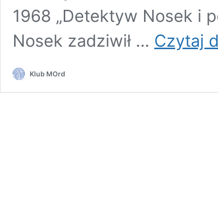
1968 „Detektyw Nosek i p
Nosek zadziwił …
Czytaj d
Klub MOrd