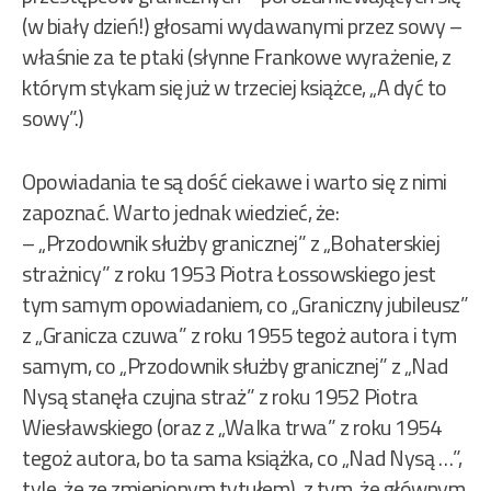
(w biały dzień!) głosami wydawanymi przez sowy –
właśnie za te ptaki (słynne Frankowe wyrażenie, z
którym stykam się już w trzeciej książce, „A dyć to
sowy”.)
Opowiadania te są dość ciekawe i warto się z nimi
zapoznać. Warto jednak wiedzieć, że:
– „Przodownik służby granicznej” z „Bohaterskiej
strażnicy” z roku 1953 Piotra Łossowskiego jest
tym samym opowiadaniem, co „Graniczny jubileusz”
z „Granicza czuwa” z roku 1955 tegoż autora i tym
samym, co „Przodownik służby granicznej” z „Nad
Nysą stanęła czujna straż” z roku 1952 Piotra
Wiesławskiego (oraz z „Walka trwa” z roku 1954
tegoż autora, bo ta sama książka, co „Nad Nysą …”,
tyle, że ze zmienionym tytułem), z tym, że głównym