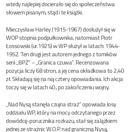
wtedy najlepiej docierało się do społeczeństwa
słowem pisanym, stąd i te książki.
Mieczysław Harley (1915-1967) dosłużył się w
WOP stopnia podpułkownika, natomiast Piotr
Łossowski (ur.1925) w WP służył w latach: 1944-
1952. Ten drugi jest autorem jednego z tomików
serii „BPŻ” – „Granica czuwa”. Recenzowana
pozycja liczy 68 stron, a jej cena okładkowa to 2,40
zł. Składają się na nią cztery opowiadania. Ich akcja
toczy się w latach 40., po zakończeniu wojny.
„Nad Nysą stanęła czujna straż” opowiada losy
oddziału WP, który na mocy odczytanego przez
dowódcę-porucznika rozkazu, stał się zalążkiem
jednej ze strażnic W.O.P. nad graniczną Nysą,