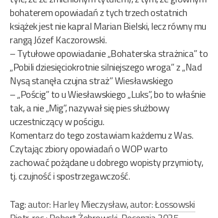
bohaterem opowiadań z tych trzech ostatnich
książek jest nie kapral Marian Bielski, lecz równy mu
rangą Józef Kaczorowski.
– Tytułowe opowiadanie „Bohaterska strażnica” to
„Pobili dziesięciokrotnie silniejszego wroga” z „Nad
Nysą stanęła czujna straż” Wiesławskiego
– „Pościg” to u Wiesławskiego „Luks”, bo to właśnie
tak, a nie „Mig”, nazywał się pies służbowy
uczestniczący w pościgu.
Komentarz do tego zostawiam każdemu z Was.
Czytając zbiory opowiadań o WOP warto
zachować pożądane u dobrego wopisty przymioty,
tj. czujność i spostrzegawczość.
Tag:
autor: Harley Mieczysław
,
autor: Łossowski
Piotr
,
rec.: Robert Żebrowski
,
Recenzja 2025
,