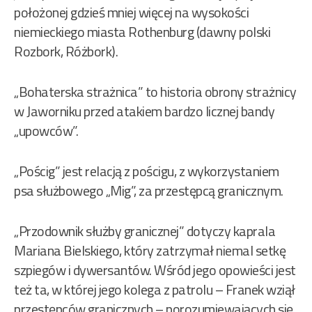
położonej gdzieś mniej więcej na wysokości
niemieckiego miasta Rothenburg (dawny polski
Rozbork, Różbork).
„Bohaterska strażnica” to historia obrony strażnicy
w Jaworniku przed atakiem bardzo licznej bandy
„upowców”.
„Pościg” jest relacją z pościgu, z wykorzystaniem
psa służbowego „Mig”, za przestępcą granicznym.
„Przodownik służby granicznej” dotyczy kaprala
Mariana Bielskiego, który zatrzymał niemal setkę
szpiegów i dywersantów. Wśród jego opowieści jest
też ta, w której jego kolega z patrolu – Franek wziął
przestępców granicznych – porozumiewających się