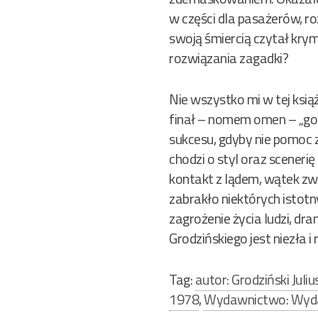
w części dla pasażerów, ro
swoją śmiercią czytał krym
rozwiązania zagadki?
Nie wszystko mi w tej książ
finał – nomem omen – „gor
sukcesu, gdyby nie pomoc 
chodzi o styl oraz sceneri
kontakt z lądem, wątek zwi
zabrakło niektórych istot
zagrożenie życia ludzi, d
Grodzińskiego jest niezła i 
Tag:
autor: Grodziński Juliu
1978
,
Wydawnictwo: Wyda