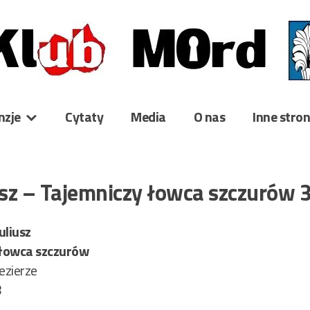
nzje
Cytaty
Media
O nas
Inne stro
iusz – Tajemniczy łowca szczurów
uliusz
 łowca szczurów
ezierze
8