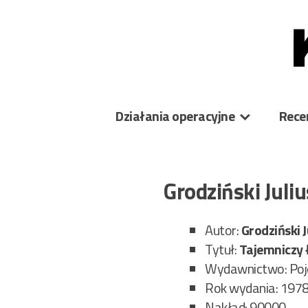
Skip
to
content
Działania operacyjne
Rece
Grodziński Jul
Autor:
Grodziński J
Tytuł:
Tajemniczy
Wydawnictwo: Poj
Rok wydania: 197
Nakład: 90000