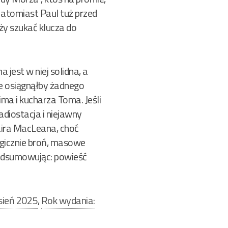
 Natomiast Paul tuż przed
ży szukać klucza do
 jest w niej solidna, a
ie osiągnąłby żadnego
ma i kucharza Toma. Jeśli
adiostacja i niejawny
taira MacLeana, choć
egicznie broń, masowe
Podsumowując: powieść
sień 2025
,
Rok wydania: