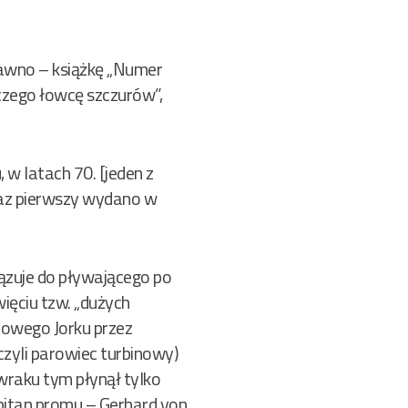
dawno – książkę „Numer
czego łowcę szczurów”,
 w latach 70. [jeden z
raz pierwszy wydano w
zuje do pływającego po
ęciu tzw. „dużych
Nowego Jorku przez
czyli parowiec turbinowy)
 wraku tym płynął tylko
apitan promu – Gerhard von