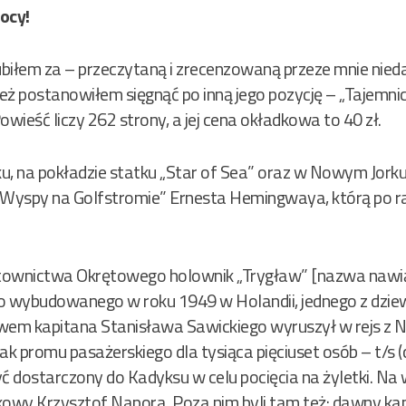
ocy!
lubiłem za – przeczytaną i zrecenzowaną przeze mnie nie
eż postanowiłem sięgnąć po inną jego pozycję – „Tajemni
owieść liczy 262 strony, a jej cena okładkowa to 40 zł.
ku, na pokładzie statku „Star of Sea” oraz w Nowym Jorku,
 „Wyspy na Golfstromie” Ernesta Hemingwaya, którą po 
townictwa Okrętowego holownik „Trygław” [nazwa nawią
 wybudowanego w roku 1949 w Holandii, jednego z dziewi
em kapitana Stanisława Sawickiego wyruszył w rejs z 
ak promu pasażerskiego dla tysiąca pięciuset osób – t/s (
być dostarczony do Kadyksu w celu pocięcia na żyletki. Na
nikowy Krzysztof Napora. Poza nim byli tam też: dawny k