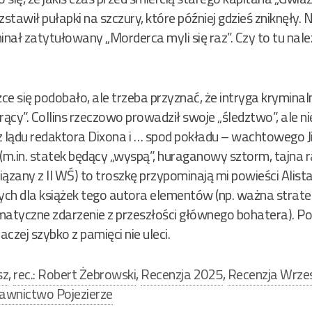
zstawił pułapki na szczury, które później gdzieś zniknęły.
inał zatytułowany „Morderca myli się raz”. Czy to tu nale
ce się podobało, ale trzeba przyznać, że intryga kryminalna
ący”. Collins rzeczowo prowadził swoje „śledztwo”, ale n
z lądu redaktora Dixona i … spod pokładu – wachtowego Ji
ę (m.in. statek będący „wyspą”, huraganowy sztorm, tajna r
ązany z II WŚ) to troszkę przypominają mi powieści Alis
nych dla książek tego autora elementów (np. ważna strat
ramatyczne zdarzenie z przeszłości głównego bohatera). 
raczej szybko z pamięci nie uleci.
sz
,
rec.: Robert Żebrowski
,
Recenzja 2025
,
Recenzja Wrze
wnictwo Pojezierze