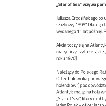
„Star of Sea” wzywa pom
Juliusza Grodzińskiego po
służbowy 1895”. Dlatego t
wydanego 11 lat później. P
Akcja toczy się na Atlanty
marynarzy czytał książkę
roku 1970].
Należący do Polskiego Ra
Odrze holownika parowego
holendrów”] pod dowództw
Atlantyk, mając na holu wr
„Star of Sea”, który miał 
jeden Polak – oficer łącz