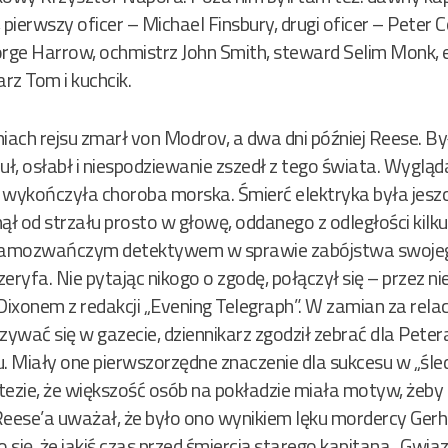
pierwszy oficer – Michael Finsbury, drugi oficer – Peter Col
orge Harrow, ochmistrz John Smith, steward Selim Monk, e
rz Tom i kuchcik.
iach rejsu zmarł von Modrov, a dwa dni później Reese. By
zuł, osłabł i niespodziewanie zszedł z tego świata. Wygląda
wykończyła choroba morska. Śmierć elektryka była jeszcze
ął od strzału prosto w głowę, oddanego z odległości kilku
amozwańczym detektywem w sprawie zabójstwa swojego 
szeryfa. Nie pytając nikogo o zgodę, połączył się – przez
Dixonem z redakcji „Evening Telegraph”. W zamian za relac
zywać się w gazecie, dziennikarz zgodził zebrać dla Pete
. Miały one pierwszorzędne znaczenie dla sukcesu w „śled
otezie, że większość osób na pokładzie miała motyw, żeb
eese’a uważał, że było ono wynikiem lęku mordercy Gerh
ię, że jakiś czas przed śmiercią starego kapitana „Gwiaz