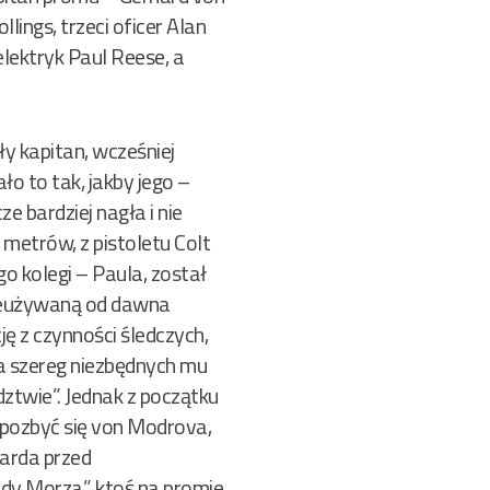
lings, trzeci oficer Alan
lektryk Paul Reese, a
ły kapitan, wcześniej
ło to tak, jakby jego –
 bardziej nagła i nie
 metrów, z pistoletu Colt
kolegi – Paula, został
 nieużywaną od dawna
ję z czynności śledczych,
ra szereg niezbędnych mu
ztwie”. Jednak z początku
y pozbyć się von Modrova,
arda przed
dy Morza”, ktoś na promie,