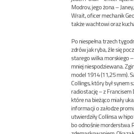
Modrov, jego żona – Janey, 
Wrait, oficer mechanik Ge
także wachtowi oraz kucha
Po niespełna trzech tygodn
zdrów jak ryba, źle się poc
starego wilka morskiego – 
mniej niespodziewana. Zgin
model 1914 (11,25 mm). S
Collings, który był synem 
radiostację – z Francisem 
które na bieżąco miały uka
informacji o załodze promu
utwierdziły Collinsa w hip
bo odnośnie morderstwa R
zdemaskowaniem. Okazało s