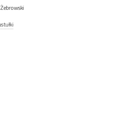
 Żebrowski
stułki