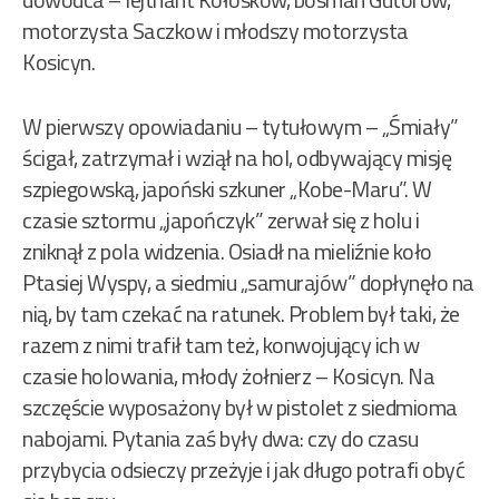
motorzysta Saczkow i młodszy motorzysta
Kosicyn.
W pierwszy opowiadaniu – tytułowym – „Śmiały”
ścigał, zatrzymał i wziął na hol, odbywający misję
szpiegowską, japoński szkuner „Kobe-Maru”. W
czasie sztormu „japończyk” zerwał się z holu i
zniknął z pola widzenia. Osiadł na mieliźnie koło
Ptasiej Wyspy, a siedmiu „samurajów” dopłynęło na
nią, by tam czekać na ratunek. Problem był taki, że
razem z nimi trafił tam też, konwojujący ich w
czasie holowania, młody żołnierz – Kosicyn. Na
szczęście wyposażony był w pistolet z siedmioma
nabojami. Pytania zaś były dwa: czy do czasu
przybycia odsieczy przeżyje i jak długo potrafi obyć