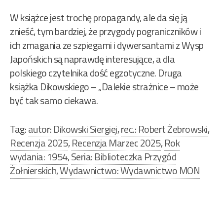
W książce jest trochę propagandy, ale da się ją
znieść, tym bardziej, że przygody pograniczników i
ich zmagania ze szpiegami i dywersantami z Wysp
Japońskich są naprawdę interesujące, a dla
polskiego czytelnika dość egzotyczne. Druga
książka Dikowskiego – „Dalekie strażnice – może
być tak samo ciekawa.
Tag:
autor: Dikowski Siergiej
,
rec.: Robert Żebrowski
,
Recenzja 2025
,
Recenzja Marzec 2025
,
Rok
wydania: 1954
,
Seria: Biblioteczka Przygód
Żołnierskich
,
Wydawnictwo: Wydawnictwo MON
Nawigacja
wpisu