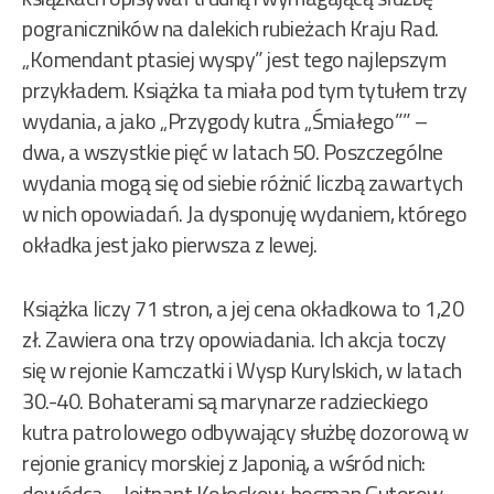
pograniczników na dalekich rubieżach Kraju Rad.
„Komendant ptasiej wyspy” jest tego najlepszym
przykładem. Książka ta miała pod tym tytułem trzy
wydania, a jako „Przygody kutra „Śmiałego”” –
dwa, a wszystkie pięć w latach 50. Poszczególne
wydania mogą się od siebie różnić liczbą zawartych
w nich opowiadań. Ja dysponuję wydaniem, którego
okładka jest jako pierwsza z lewej.
Książka liczy 71 stron, a jej cena okładkowa to 1,20
zł. Zawiera ona trzy opowiadania. Ich akcja toczy
się w rejonie Kamczatki i Wysp Kurylskich, w latach
30.-40. Bohaterami są marynarze radzieckiego
kutra patrolowego odbywający służbę dozorową w
rejonie granicy morskiej z Japonią, a wśród nich:
dowódca – lejtnant Kołoskow, bosman Gutorow,