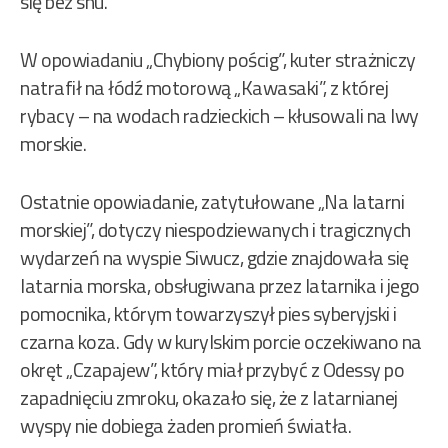
się bez snu.
W opowiadaniu „Chybiony pościg”, kuter strażniczy
natrafił na łódź motorową „Kawasaki”, z której
rybacy – na wodach radzieckich – kłusowali na lwy
morskie.
Ostatnie opowiadanie, zatytułowane „Na latarni
morskiej”, dotyczy niespodziewanych i tragicznych
wydarzeń na wyspie Siwucz, gdzie znajdowała się
latarnia morska, obsługiwana przez latarnika i jego
pomocnika, którym towarzyszył pies syberyjski i
czarna koza. Gdy w kurylskim porcie oczekiwano na
okręt „Czapajew”, który miał przybyć z Odessy po
zapadnięciu zmroku, okazało się, że z latarnianej
wyspy nie dobiega żaden promień światła.