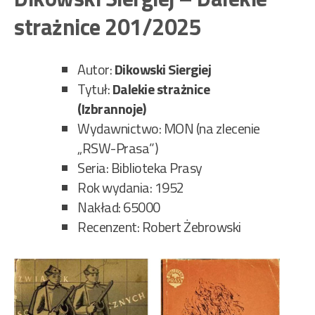
Ko
strażnice 201/2025
Pta
Wy
230
Autor:
Dikowski Siergiej
Tytuł:
Dalekie strażnice
(Izbrannoje)
Wydawnictwo: MON (na zlecenie
„RSW-Prasa”)
Seria: Biblioteka Prasy
Rok wydania: 1952
Nakład: 65000
Recenzent: Robert Żebrowski