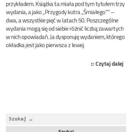
przykładem. Książka ta miała pod tym tytułem trzy
wydania, a jako „Przygody kutra „Śmiałego”” –
dwa, a wszystkie pięć w latach 50. Poszczególne
wydania mogą się od siebie różnić liczbą zawartych
w nich opowiadań. Ja dysponuję wydaniem, którego
okładka jest jako pierwsza z lewej.
„Di
Czytaj dalej
Sier
–
Ko
pta
wy
119
Szukaj: