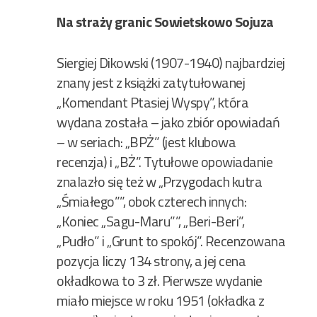
Na straży granic Sowietskowo Sojuza
Siergiej Dikowski (1907-1940) najbardziej
znany jest z książki zatytułowanej
„Komendant Ptasiej Wyspy”, która
wydana została – jako zbiór opowiadań
– w seriach: „BPŻ” (jest klubowa
recenzja) i „BŻ”. Tytułowe opowiadanie
znalazło się też w „Przygodach kutra
„Śmiałego””, obok czterech innych:
„Koniec „Sagu-Maru””, „Beri-Beri”,
„Pudło” i „Grunt to spokój”. Recenzowana
pozycja liczy 134 strony, a jej cena
okładkowa to 3 zł. Pierwsze wydanie
miało miejsce w roku 1951 (okładka z