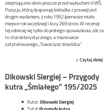
obejmują one okres jeszcze przed wybuchem II WŚ.
Pozycja, którą dysponuję (okładka z prawej) jest
drugim wydaniem, z roku 1952 (pierwsze miało
miejsce rok wcześniej) i liczy 269 stron, W recenzji
tej odniosę się tylko do jednego opowiadania, ale za
to charakterystycznego, a mianowicie
zatytułowanego „Towarzysz dowódca”.
„Di
Czytaj dalej
Sier
–
Dikowski Siergiej – Przygody
Dal
kutra „Śmiałego” 195/2025
str
201
Autor:
Dikowski Siergiej
Tytuł:
Przygody kutra