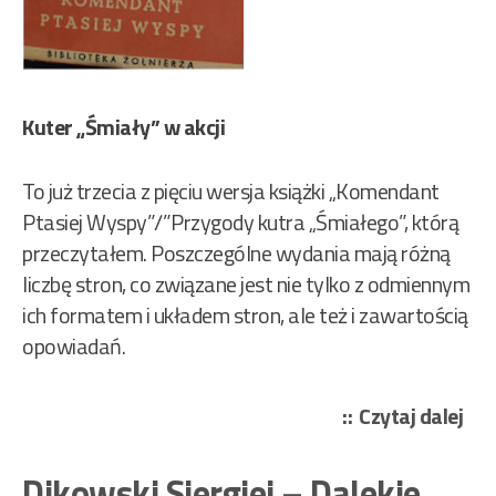
Kuter „Śmiały” w akcji
To już trzecia z pięciu wersja książki „Komendant
Ptasiej Wyspy”/”Przygody kutra „Śmiałego”, którą
przeczytałem. Poszczególne wydania mają różną
liczbę stron, co związane jest nie tylko z odmiennym
ich formatem i układem stron, ale też i zawartością
opowiadań.
„Di
Czytaj dalej
Sier
–
Dikowski Siergiej – Dalekie