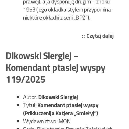
prawej), a ja dysponuję drugim – z roku
1953 (jego okładka stylem przypomina
niektóre okładki z serii „BPŻ”).
„Dikow
Czytaj dalej
Siergie
–
Dikowski Siergiej –
Przyg
Komendant ptasiej wyspy
kutra
„Śmia
119/2025
195/2
Autor:
Dikowski Siergiej
Tytuł:
Komendant ptasiej wyspy
(Prikluczenija Katjera „Smiełyj”)
Wydawnictwo: MON