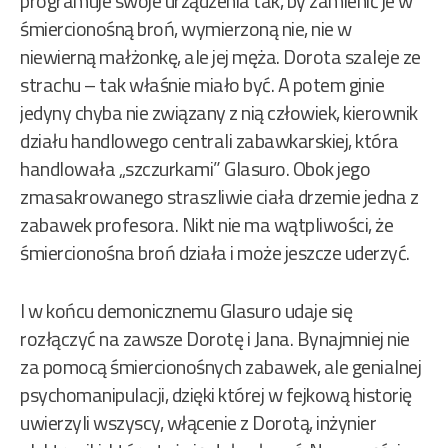
programuje swoje urządzenia tak, by zamienić je w
śmiercionośną broń, wymierzoną nie, nie w
niewierną małżonkę, ale jej męża. Dorota szaleje ze
strachu – tak właśnie miało być. A potem ginie
jedyny chyba nie związany z nią człowiek, kierownik
działu handlowego centrali zabawkarskiej, która
handlowała „szczurkami” Glasuro. Obok jego
zmasakrowanego straszliwie ciała drzemie jedna z
zabawek profesora. Nikt nie ma wątpliwości, że
śmiercionośna broń działa i może jeszcze uderzyć.
I w końcu demonicznemu Glasuro udaje się
rozłączyć na zawsze Dorotę i Jana. Bynajmniej nie
za pomocą śmiercionośnych zabawek, ale genialnej
psychomanipulacji, dzięki której w fejkową historię
uwierzyli wszyscy, włącenie z Dorotą, inżynier