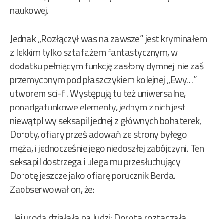
naukowej.
Jednak „Rozłączył was na zawsze” jest kryminałem
z lekkim tylko sztafażem fantastycznym, w
dodatku pełniącym funkcję zasłony dymnej, nie zaś
przemyconym pod płaszczykiem kolejnej „Ewy…”
utworem sci-fi. Występują tu też uniwersalne,
ponadgatunkowe elementy, jednym z nich jest
niewątpliwy seksapil jednej z głównych bohaterek,
Doroty, ofiary prześladowań ze strony byłego
męża, i jednocześnie jego niedoszłej zabójczyni. Ten
seksapil dostrzega i ulega mu przesłuchujący
Dorotę jeszcze jako ofiarę porucznik Berda.
Zaobserwował on, że:
„Jej uroda działała na ludzi; Dorota roztaczała