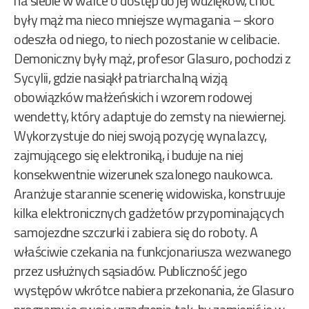
na siebie w walce o dostęp do jej wdzięków, choć
były mąż ma nieco mniejsze wymagania – skoro
odeszła od niego, to niech pozostanie w celibacie.
Demoniczny były mąż, profesor Glasuro, pochodzi z
Sycylii, gdzie nasiąkł patriarchalną wizją
obowiązków małżeńskich i wzorem rodowej
wendetty, który adaptuje do zemsty na niewiernej.
Wykorzystuje do niej swoją pozycję wynalazcy,
zajmującego się elektroniką, i buduje na niej
konsekwentnie wizerunek szalonego naukowca.
Aranżuje starannie scenerię widowiska, konstruuje
kilka elektronicznych gadżetów przypominających
samojezdne szczurki i zabiera się do roboty. A
właściwie czekania na funkcjonariusza wezwanego
przez usłużnych sąsiadów. Publiczność jego
występów wkrótce nabiera przekonania, że Glasuro