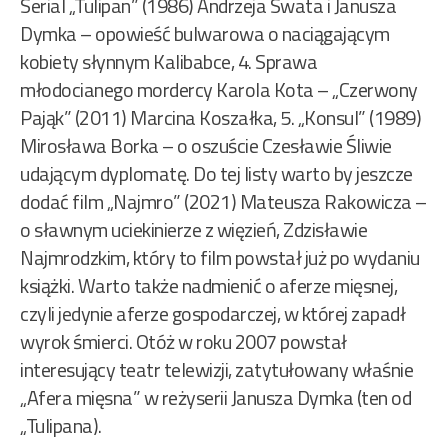
Serial „Tulipan” (1986) Andrzeja Swata i Janusza
Dymka – opowieść bulwarowa o naciągającym
kobiety słynnym Kalibabce, 4. Sprawa
młodocianego mordercy Karola Kota – „Czerwony
Pająk” (2011) Marcina Koszałka, 5. „Konsul” (1989)
Mirosława Borka – o oszuście Czesławie Śliwie
udającym dyplomatę. Do tej listy warto by jeszcze
dodać film „Najmro” (2021) Mateusza Rakowicza –
o sławnym uciekinierze z więzień, Zdzisławie
Najmrodzkim, który to film powstał już po wydaniu
książki. Warto także nadmienić o aferze mięsnej,
czyli jedynie aferze gospodarczej, w której zapadł
wyrok śmierci. Otóż w roku 2007 powstał
interesujący teatr telewizji, zatytułowany właśnie
„Afera mięsna” w reżyserii Janusza Dymka (ten od
„Tulipana).