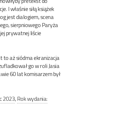
tanowiłyby pretekst do
. I właśnie siłą książek
log jest dialogiem, scena
rącego, sierpniowego Paryża
ej prywatnej liście
t to aż siódma ekranizacja
zufladkował go w roli Jasia
rawie 60 lat komisarzem był
c 2023
,
Rok wydania: