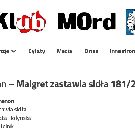
nzje
Cytaty
Media
O nas
Inne stro
n – Maigret zastawia sidła 181/
menon
tawia sidła
ata Hołyńska
telnik