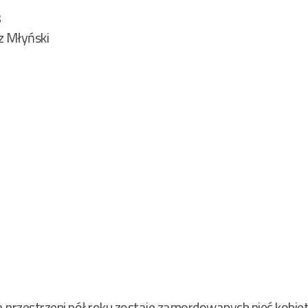
3
z Młyński
 przestrzeni pół roku zostaje zamordowanych pięć kobiet