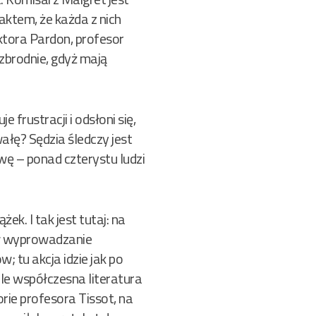
faktem, że każda z nich
oktora Pardon, profesor
zbrodnie, gdyż mają
frustracji i odsłoni się,
ałę? Sędzia śledczy jest
wę – ponad czterystu ludzi
ek. I tak jest tutaj: na
 w wyprowadzanie
 tu akcja idzie jak po
 ale współczesna literatura
rie profesora Tissot, na