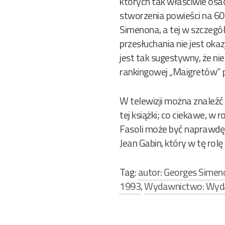
których tak właściwie osad
stworzenia powieści na 600
Simenona, a tej w szczególn
przesłuchania nie jest okaz
jest tak sugestywny, że nie
rankingowej „Maigretów” p
W telewizji można znaleźć
tej książki; co ciekawe, w
Fasoli może być naprawdę z
Jean Gabin, który w tę rolę 
Tag:
autor: Georges Simen
1993
,
Wydawnictwo: Wyda
Nawigacja