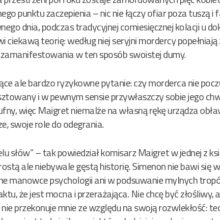
go punktu zaczepienia – nic nie łączy ofiar poza tuszą i 
nego dnia, podczas tradycyjnej comiesięcznej kolacji u d
ciekawą teorię: według niej seryjni mordercy popełniają 
i zamanifestowania w ten sposób swoistej dumy.
e ale bardzo ryzykowne pytanie: czy morderca nie poczuje 
esztowany i w pewnym sensie przywłaszczy sobie jego chw
eufny, więc Maigret niemalże na własną rękę urządza obła
e, swoje role do odegrania.
u słów” – tak powiedział komisarz Maigret w jednej z książ
ostą ale niebywale gęstą historię. Simenon nie bawi się
tne manowce psychologii ani w podsuwanie mylnych tropów;
aktu, że jest mocna i przerażająca. Nie chcę być złośliwy,
nie przekonuje mnie ze względu na swoją rozwlekłość: teo