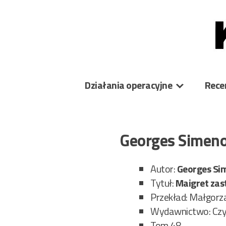
Skip
to
content
Działania operacyjne
Rece
Georges Simeno
Autor:
Georges Si
Tytuł:
Maigret zas
Przekład: Małgorz
Wydawnictwo: Czy
Tom 48