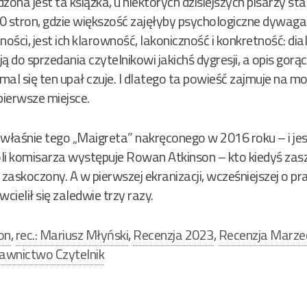
zona jest ta książka, u niektórych dzisiejszych pisarzy s
 stron, gdzie większość zajęłyby psychologiczne dywagacje
ości, jest ich klarowność, lakoniczność i konkretność: dia
ją do sprzedania czytelnikowi jakichś dygresji, a opis go
mal się ten upał czuje. I dlatego ta powieść zajmuje na moj
ierwsze miejsce.
 właśnie tego „Maigreta” nakręconego w 2016 roku – i jes
 roli komisarza występuje Rowan Atkinson – kto kiedyś zas
askoczony. A w pierwszej ekranizacji, wcześniejszej o p
wcielił się zaledwie trzy razy.
on
,
rec.: Mariusz Młyński
,
Recenzja 2023
,
Recenzja Marze
wnictwo Czytelnik