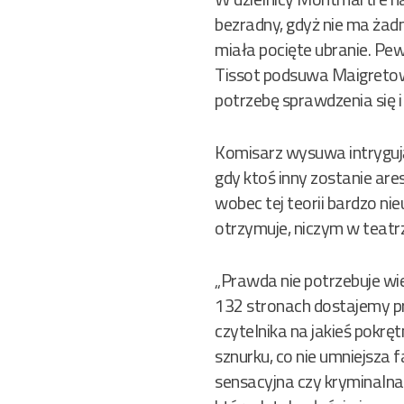
bezradny, gdyż nie ma żadne
miała pocięte ubranie. Pew
Tissot podsuwa Maigretowi 
potrzebę sprawdzenia się 
Komisarz wysuwa intrygując
gdy ktoś inny zostanie ar
wobec tej teorii bardzo ni
otrzymuje, niczym w teatrz
„Prawda nie potrzebuje wiel
132 stronach dostajemy pr
czytelnika na jakieś pokrę
sznurku, co nie umniejsza f
sensacyjna czy kryminalna 