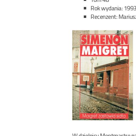
Rok wydania: 199
Recenzent: Marius
W dzielnicy Montmartre na