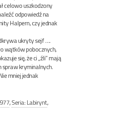
tał celowo uszkodzony
znaleźć odpowiedź na
ty Halpern, czy jednak
krywa ukryty sejf ….
Mało wątków pobocznych,
zuje się, że ci „źli” mają
h spraw kryminalnych.
Nie mniej jednak
1977
,
Seria: Labirynt
,