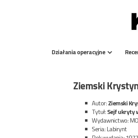
Skip
to
content
Działania operacyjne
Rece
Ziemski Krystyn
Autor:
Ziemski Kry
Tytuł:
Sejf ukryty 
Wydawnictwo: M
Seria: Labirynt
Rok wydania: 197