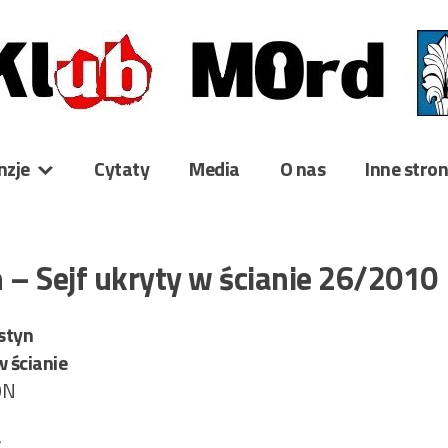
nzje
Cytaty
Media
O nas
Inne stro
 – Sejf ukryty w ścianie 26/2010
styn
w ścianie
ON
7