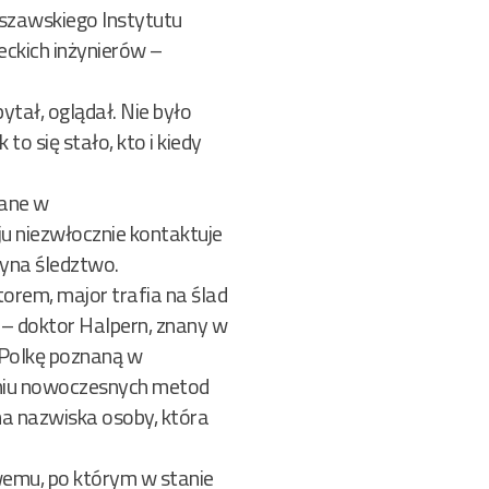
rszawskiego Instytutu
ckich inżynierów –
ytał, oglądał. Nie było
o się stało, kto i kiedy
wane w
u niezwłocznie kontaktuje
zyna śledztwo.
orem, major trafia na ślad
 – doktor Halpern, znany w
– Polkę poznaną w
waniu nowoczesnych metod
 ma nazwiska osoby, która
emu, po którym w stanie