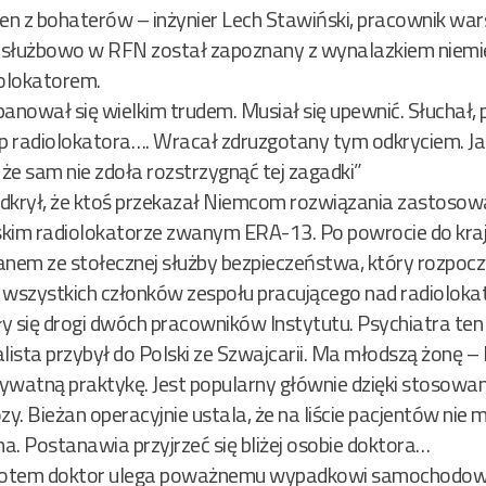
den z bohaterów – inżynier Lech Stawiński, pracownik wa
c służbowo w RFN został zapoznany z wynalazkiem niemie
olokatorem.
anował się wielkim trudem. Musiał się upewnić. Słuchał, p
p radiolokatora…. Wracał zdruzgotany tym odkryciem. Jak t
 że sam nie zdoła rozstrzygnąć tej zagadki”
 odkrył, że ktoś przekazał Niemcom rozwiązania zastoso
kim radiolokatorze zwanym ERA-13. Po powrocie do kraj
anem ze stołecznej służby bezpieczeństwa, który rozpoc
szystkich członków zespołu pracującego nad radiolokat
ły się drogi dwóch pracowników Instytutu. Psychiatra ten
lista przybył do Polski ze Szwajcarii. Ma młodszą żonę 
prywatną praktykę. Jest popularny głównie dzięki stoso
zy. Bieżan operacyjnie ustala, że na liście pacjentów nie
a. Postanawia przyjrzeć się bliżej osobie doktora…
z potem doktor ulega poważnemu wypadkowi samochodow