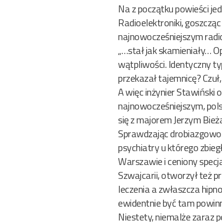
Na z początku powieści je
Radioelektroniki, goszczą
najnowocześniejszym radi
„…stał jak skamieniały… Op
wątpliwości. Identyczny ty
przekazał tajemnicę? Czuł,
A więc inżynier Stawiński
najnowocześniejszym, pols
się z majorem Jerzym Bież
Sprawdzając drobiazgowo w
psychiatry u którego zbieg
Warszawie i ceniony specja
Szwajcarii, otworzył też 
leczenia a zwłaszcza hipno
ewidentnie być tam powinn
Niestety, niemalże zara