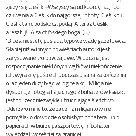
zjeżył się Cieślik –Wszyscy są od koordynacji, od
czuwania a Cieślik do najgorszej roboty! Cieślik tu,
Cieślik tam, podskocz, podaj! A teraz Cieślik
aresztuj!!! A za chińskiego boga! (…)
‘Blues, niestety posiada typowe wady gazetowca,
Słabiej niż w innych powieściach autorki jest
zarysowane tło obyczajowe. Widoczne jest.
rozpoczynanie niektórych wątków i niekończenie
ich, wyraźny pośpiech podczas pisana zakończenia
oraz jeden duży błąd w logice akcji: Milicja nie
dysponuje fotografią jednego z bohaterów książki,
jest to rzecz niezwykle utrudniająca śledztwo.
Uderzyło mnie to, że żaden z milicjantów nie
pomyślał o dowodzie osobistym bohatera lub o
papierach w biurze paszportowym (bohater
wyjeżdżał wcześniej za granicę).