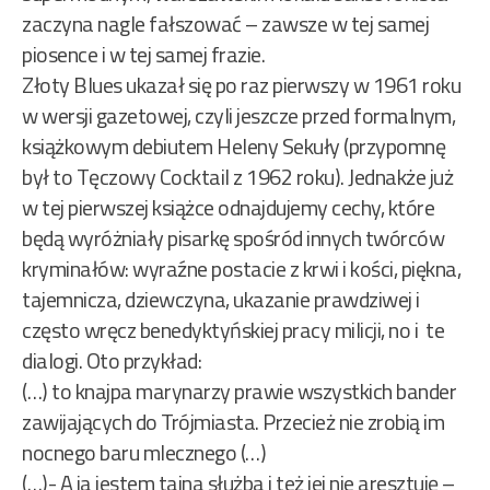
zaczyna nagle fałszować – zawsze w tej samej
piosence i w tej samej frazie.
Złoty Blues ukazał się po raz pierwszy w 1961 roku
w wersji gazetowej, czyli jeszcze przed formalnym,
książkowym debiutem Heleny Sekuły (przypomnę
był to Tęczowy Cocktail z 1962 roku). Jednakże już
w tej pierwszej książce odnajdujemy cechy, które
będą wyróżniały pisarkę spośród innych twórców
kryminałów: wyraźne postacie z krwi i kości, piękna,
tajemnicza, dziewczyna, ukazanie prawdziwej i
często wręcz benedyktyńskiej pracy milicji, no i te
dialogi. Oto przykład:
(…) to knajpa marynarzy prawie wszystkich bander
zawijających do Trójmiasta. Przecież nie zrobią im
nocnego baru mlecznego (…)
(…)- A ja jestem tajna służba i też jej nie aresztuję –