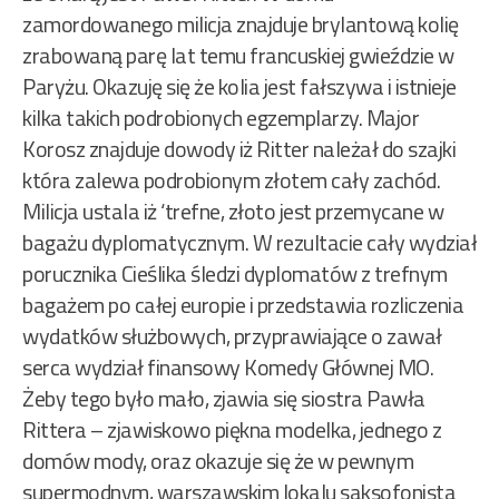
zamordowanego milicja znajduje brylantową kolię
zrabowaną parę lat temu francuskiej gwieździe w
Paryżu. Okazuję się że kolia jest fałszywa i istnieje
kilka takich podrobionych egzemplarzy. Major
Korosz znajduje dowody iż Ritter należał do szajki
która zalewa podrobionym złotem cały zachód.
Milicja ustala iż ‘trefne, złoto jest przemycane w
bagażu dyplomatycznym. W rezultacie cały wydział
porucznika Cieślika śledzi dyplomatów z trefnym
bagażem po całej europie i przedstawia rozliczenia
wydatków służbowych, przyprawiające o zawał
serca wydział finansowy Komedy Głównej MO.
Żeby tego było mało, zjawia się siostra Pawła
Rittera – zjawiskowo piękna modelka, jednego z
domów mody, oraz okazuje się że w pewnym
supermodnym, warszawskim lokalu saksofonista