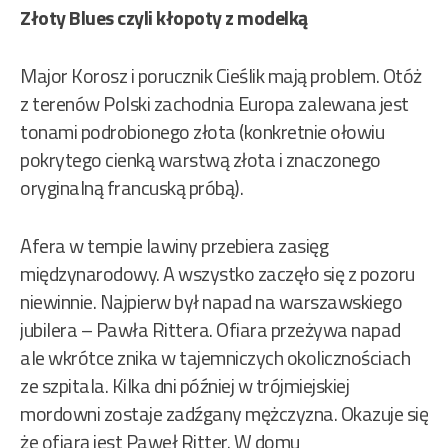
Złoty Blues czyli kłopoty z modelką
Major Korosz i porucznik Cieślik mają problem. Otóż
z terenów Polski zachodnia Europa zalewana jest
tonami podrobionego złota (konkretnie ołowiu
pokrytego cienką warstwą złota i znaczonego
oryginalną francuską próbą).
Afera w tempie lawiny przebiera zasięg
międzynarodowy. A wszystko zaczęło się z pozoru
niewinnie. Najpierw był napad na warszawskiego
jubilera – Pawła Rittera. Ofiara przeżywa napad
ale wkrótce znika w tajemniczych okolicznościach
ze szpitala. Kilka dni później w trójmiejskiej
mordowni zostaje zadźgany mężczyzna. Okazuje się
że ofiarą jest Paweł Ritter. W domu