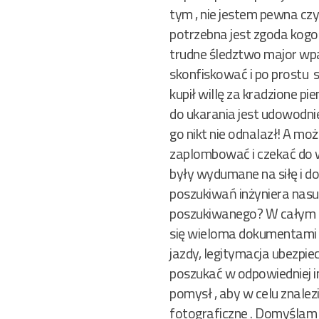
tym , nie jestem pewna czy
potrzebna jest zgoda kogoś
trudne śledztwo major wpa
skonfiskować i po prostu 
kupił willę za kradzione p
do ukarania jest udowodnie
go nikt nie odnalazł! A mo
zaplombować i czekać do 
były wydumane na siłę i d
poszukiwań inżyniera nasu
poszukiwanego? W całym c
się wieloma dokumentami 
jazdy, legitymacja ubezpie
poszukać w odpowiedniej in
pomysł , aby w celu znalez
fotograficzne . Domyślam si