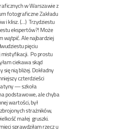
ograficznych w Warszawie z
ium fotograficzne Zakładu
 i klisz. (…) Trzydziestu
iestu ekspertów?! Może
 wątpić. Ale najbardziej
dwudziestu pięciu
istyfikacji. Po prostu
byłam ciekawa skąd
 się nią bliżej. Dokładny
niejszy czterdzieści
platyny — szkoła
a ma podstawowe, ale chyba
nej wartości, był
uzbrojonych strażników,
ielkość małej gruszki.
amięci sprawdziłam rzecz u