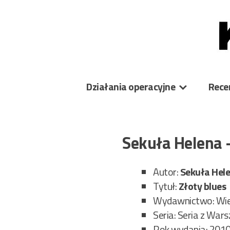
Skip
to
content
Działania operacyjne
Rece
Sekuła Helena 
Autor:
Sekuła Hel
Tytuł:
Złoty blues
Wydawnictwo: Wiel
Seria: Seria z War
Rok wydania: 201