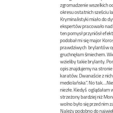
zgromadzenie wszelkich od
okresu ostatnich sześciu 
Kryminalistyki miało do dys
ekspertów pracowało nad 
ten pomysł przyniósł efekt
podobał mi się major Korosz
prawdziwych brylantów opr
gruchnęłam śmiechem. Wiel
wzieliby takie brylanty. Po
opis znajdujemy na stronie
karatów. Dwanaście z nich 
mediolańska”. No tak….Nie 
niezłe. Kiedyś oglądałam 
strzeżony bardziej niż Mo
wolno było się przed nim z
Należy podobno do najwięks