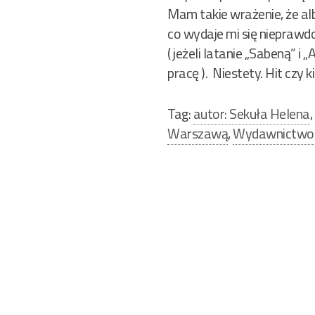
Mam takie wrażenie, że al
co wydaje mi się nieprawd
( jeżeli latanie „Sabeną” 
pracę ). Niestety. Hit czy kit
Tag:
autor: Sekuła Helena
,
Warszawą
,
Wydawnictwo:
Nawigacja
wpisu