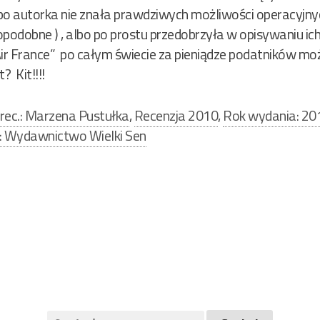
bo autorka nie znała prawdziwych możliwości operacyjnyc
opodobne ) , albo po prostu przedobrzyła w opisywaniu ic
i „Air France” po całym świecie za pieniądze podatników 
? Kit!!!!
rec.: Marzena Pustułka
,
Recenzja 2010
,
Rok wydania: 20
 Wydawnictwo Wielki Sen
Szukaj: