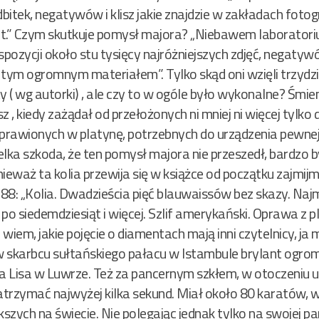
bitek, negatywów i klisz jakie znajdzie w zakładach fot
lat.” Czym skutkuje pomysł majora? „Niebawem laborator
pozycji około stu tysięcy najróżniejszych zdjęć, negatywów
tym ogromnym materiałem”. Tylko skąd oni wzięli trzydz
y ( wg autorki) , ale czy to w ogóle było wykonalne? Śmiem
 , kiedy zażądał od przełożonych ni mniej ni więcej tylko 
awionych w platynę, potrzebnych do urządzenia pewnej m
ka szkoda, że ten pomysł majora nie przeszedł, bardzo 
nieważ ta kolia przewija się w książce od początku zajmijmy
 88: „Kolia. Dwadzieścia pięć blauwaissów bez skazy. Najm
po siedemdziesiąt i więcej. Szlif amerykański. Oprawa z 
wiem, jakie pojęcie o diamentach mają inni czytelnicy, j
w skarbcu sułtańskiego pałacu w Istambule brylant ogrom
na Lisa w Luwrze. Też za pancernym szkłem, w otoczeniu 
atrzymać najwyżej kilka sekund. Miał około 80 karatów, w
zych na świecie. Nie polegając jednak tylko na swojej p