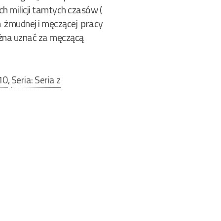
h milicji tamtych czasów (
h żmudnej i męczącej pracy
można uznać za męczącą
10
,
Seria: Seria z