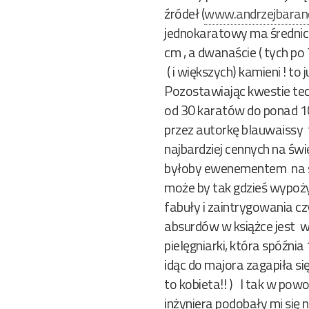
źródeł (
www.andrzejbarano
jednokaratowy ma średnicę 
cm , a dwanaście ( tych po
( i większych) kamieni ! to
Pozostawiając kwestie tec
od 30 karatów do ponad 10
przez autorkę blauwaissy t
najbardziej cennych na świe
byłoby ewenementem na ska
może by tak gdzieś wypożyc
fabuły i zaintrygowania cz
absurdów w książce jest wi
pielęgniarki, która spóźn
idąc do majora zagapiła si
to kobieta!! ) I tak w pow
inżyniera podobały mi się 