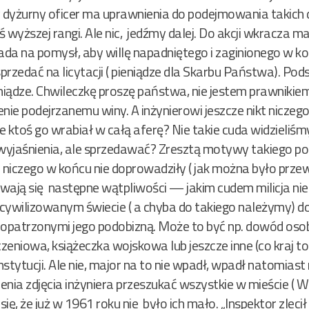
 dyżurny oficer ma uprawnienia do podejmowania takich dec
 wyższej rangi. Ale nic, jedźmy dalej. Do akcji wkracza 
da na pomysł, aby willę napadniętego i zaginionego w ko
sprzedać na licytacji ( pieniądze dla Skarbu Państwa). P
ieniądze. Chwileczkę proszę państwa, nie jestem prawniki
nie podejrzanemu winy. A inżynierowi jeszcze nikt niczego
że ktoś go wrabiał w całą aferę? Nie takie cuda widzieli
wyjaśnienia, ale sprzedawać? Zresztą motywy takiego p
o niczego w końcu nie doprowadziły ( jak można było prz
wają się następne wątpliwości — jakim cudem milicja nie
ywilizowanym świecie ( a chyba do takiego należymy) do
opatrzonymi jego podobizną. Może to być np. dowód osob
czeniowa, książeczka wojskowa lub jeszcze inne (co kraj t
stytucji. Ale nie, major na to nie wpadł, wpadł natomiast
ienia zdjęcia inżyniera przeszukać wszystkie w mieście ( 
ę, że już w 1961 roku nie było ich mało. „Inspektor zlecił