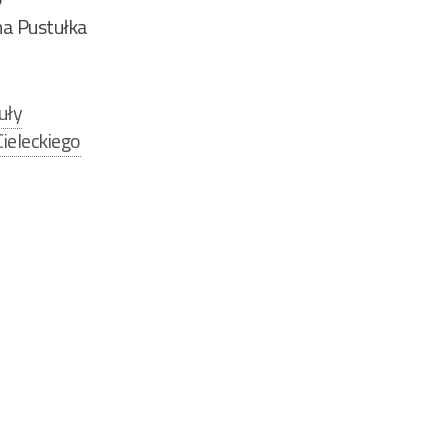
a Pustułka
uły
ieleckiego