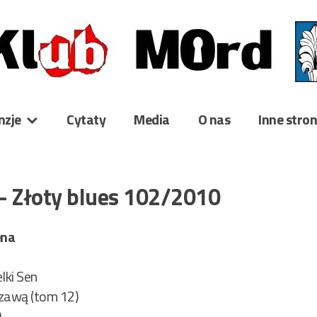
nzje
Cytaty
Media
O nas
Inne stro
– Złoty blues 102/2010
ena
ki Sen
szawą (tom 12)
0