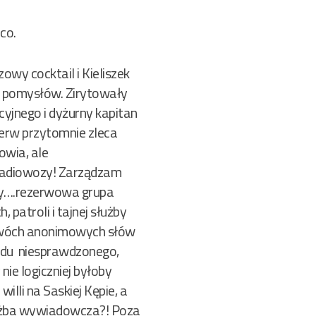
co.
wy cocktail i Kieliszek
ch pomysłów. Zirytowały
yjnego i dyżurny kapitan
ierw przytomnie zleca
owia, ale
radiowozy! Zarządzam
y….rezerwowa grupa
 patroli i tajnej służby
dwóch anonimowych słów
wodu niesprawdzonego,
ie logiczniej byłoby
lli na Saskiej Kępie, a
łużba wywiadowcza?! Poza