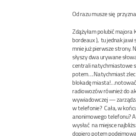
Od razu musze się przyznać
Zdążyłam polubić majora K
bordeaux ), tu jednak jawi
mnie już pierwsze strony.
słyszy dwa urywane słowa 
centrali natychmiastowe 
potem….Natychmiast zleca
blokadę miasta!…notować
radiowozów również do akcji
wywiadowczej — zarządza
w telefonie? Cała, w końc
anonimowego telefonu? A mo
wysłać na miejsce najbliżs
dopiero potem podejmować 