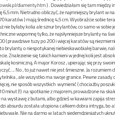
wski.pl/diamenty.htm
) . Dowiedziałam się tam między in
6,5 mm. Nietrudno obliczyć, że najmniejszy brylant w nasz
 70 karatów ) mają średnicę 4,5 cm. Wyobraźcie sobie teraz
 już nie byłaby kolia ale sznur brylantów, co samo w sobie 
hniczne wspomnę tylko, że najsłynniejsze brylanty na św
0 ( prawdziwe tuzy po 200 i więcej karatów są niezmier
o brylanty o niespotykanej niebieskawobiałej barwie, nal
cie. Znalezienie się takich kamieni w jednej kolii jest abs
lę kosmiczną. A major Korosz , upierając się przy swoi
zyć…. No , to już nawet nie jest śmieszne. Ja rozumiem c
ytelnika , ale wszystko ma swoje granice. Pewne zasady 
ęcej, nie sposób wszystkich wymienić ( chociażby poszuk
ia 10 minut (!) na spotkanie z majorem, prowadzone na sk
ę na wystawę z butami, albo gdzieś w kawiarni zapija str
odzi absurdu została utopiona całkiem dobra intryga, bo
niebywale. Nie na darmo w latach siedemdziesiątych uknut