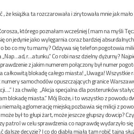
 , że książka ta rozczarowała i zirytowała mnie jak mało 
orosza, którego poznałam wcześniej ( mam na myśli Tęczo
 się on jedynie jako wylęgarnia coraz bardziej absurdalny
 No bo co my tu mamy? Odzywa się telefon pogotowia milic
„Nap…ad, r…atunku.” Co robi nasz dzielny dyżurny? Najp
sprawdzenie z jakim numerem połączony był numer pogot
 całkowitą blokadę całego miasta! „Uwaga! Wszystkie 
 numery samochodów opuszczających granice Warszaw
….” I za chwilę: „Akcja specjalna dla posterunków stałych,
m blokadę miasta.” Mój Boże, i to wszystko z powodu 
u niemałą aglomerację miejską pozbawia się milicji z po
że był to głupi żart, może jeszcze głupszy dowcip? Czy n
zy patrol w celu sprawdzenia co naprawdę wydarzyło się wi
dalsze decyzje? I co do diabła miała tam robić tajna s