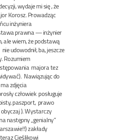
yzji, wydaje mi się , że
major Korosz. Prowadząc
ńcu inżyniera
odstawa prawna — inżynier
em, ale wiem, że podstawą
 nie udowodnił, ba, jeszcze
śmy. Rozumiem
ostępowania majora tez
ewidywać). Nawiązując do
 ma zdjęcia
rosły człowiek posługuje
isty, paszport, prawo
o obyczaj ). Wystarczy
 na następny „genialny”
Warszawie!!) zakłady
 teraz Cieślikowi