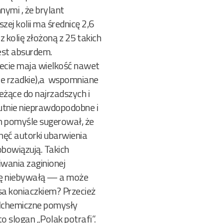
nymi , że brylant
ej kolii ma średnicę 2,6
 kolię złożoną z 25 takich
jest absurdem.
iecie maja wielkość nawet
nie rzadkie),a wspomniane
eżące do najrzadszych i
olutnie nieprawdopodobne i
m pomyśle sugerował, że
hęć autorki ubarwienia
obowiązują. Takich
iwania zaginionej
alę niebywałą — a może
esa koniaczkiem? Przecież
 alchemiczne pomysły
o slogan „Polak potrafi”.