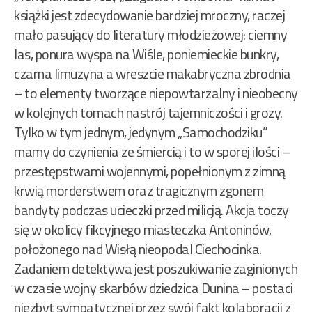
książki jest zdecydowanie bardziej mroczny, raczej
mało pasujący do literatury młodzieżowej: ciemny
las, ponura wyspa na Wiśle, poniemieckie bunkry,
czarna limuzyna a wreszcie makabryczna zbrodnia
– to elementy tworzące niepowtarzalny i nieobecny
w kolejnych tomach nastrój tajemniczości i grozy.
Tylko w tym jednym, jedynym „Samochodziku”
mamy do czynienia ze śmiercią i to w sporej ilości –
przestępstwami wojennymi, popełnionym z zimną
krwią morderstwem oraz tragicznym zgonem
bandyty podczas ucieczki przed milicją. Akcja toczy
się w okolicy fikcyjnego miasteczka Antoninów,
położonego nad Wisłą nieopodal Ciechocinka.
Zadaniem detektywa jest poszukiwanie zaginionych
w czasie wojny skarbów dziedzica Dunina – postaci
niezbyt sympatycznej przez swój fakt kolaboracji z