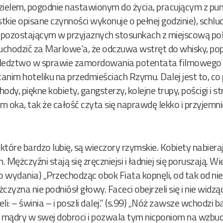
ielem, pogodnie nastawionym do życia, pracującym z pun
kie opisane czynności wykonuje o pełnej godzinie), schlu
pozostającym w przyjaznych stosunkach z miejscową polic
 uchodzić za Marlowe’a, że odczuwa wstręt do whisky, pop
śledztwo w sprawie zamordowania potentata filmowego 
anim hoteliku na przedmieściach Rzymu. Dalej jest to, co
dy, piękne kobiety, gangsterzy, kolejne trupy, pościgi i s
 oka, tak że całość czyta się naprawdę lekko i przyjemni
y, które bardzo lubię, są wieczory rzymskie. Kobiety nabie
. Mężczyźni stają się zręczniejsi i ładniej się poruszają. W
 wydania) „Przechodząc obok Fiata kopnęli, od tak od niech
zyzna nie podniósł głowy. Faceci obejrzeli się i nie widzą
: – świnia – i poszli dalej.” (s.99) „Nóż zawsze wchodzi 
t mądry w swej dobroci i pozwala tym nicponiom na wzbu