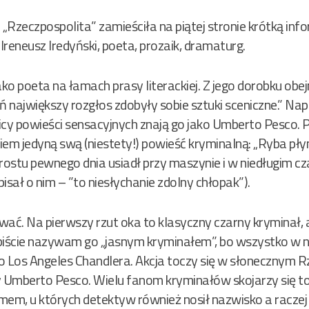
 „Rzeczpospolita” zamieściła na piątej stronie krótką inf
reneusz Iredyński, poeta, prozaik, dramaturg.
ko poeta na łamach prasy literackiej. Z jego dorobku obe
ń największy rozgłos zdobyły sobie sztuki sceniczne.” N
icy powieści sensacyjnych znają go jako Umberto Pesco. 
m jedyną swą (niestety!) powieść kryminalną: „Ryba pły
 prostu pewnego dnia usiadł przy maszynie i w niedługim cz
pisał o nim – ”to niesłychanie zdolny chłopak”).
ać. Na pierwszy rzut oka to klasyczny czarny kryminał, a
biście nazywam go „jasnym kryminałem”, bo wszystko w 
Los Angeles Chandlera. Akcja toczy się w słonecznym R
Umberto Pesco. Wielu fanom kryminałów skojarzy się to
mem, u których detektyw również nosił nazwisko a racze