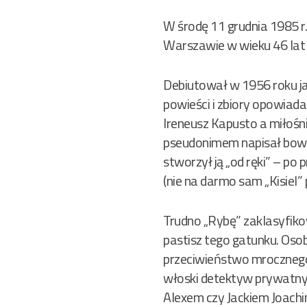
W środę 11 grudnia 1985 r.
Warszawie w wieku 46 lat I
Debiutował w 1956 roku ja
powieści i zbiory opowiada
Ireneusz Kapusto a miłośn
pseudonimem napisał bowie
stworzył ją „od ręki” – po
(nie na darmo sam „Kisiel” 
Trudno „Rybę” zaklasyfikow
pastisz tego gatunku. Oso
przeciwieństwo mrocznego 
włoski detektyw prywatny 
Alexem czy Jackiem Joachi