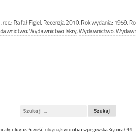
o
,
rec.: Rafał Figiel
,
Recenzja 2010
,
Rok wydania: 1959
,
Ro
dawnictwo: Wydawnictwo Iskry
,
Wydawnictwo: Wydawni
Szukaj:
nały milicyjne. Powieść milicyjna, kryminalna i szpiegowska. Kryminał PRL