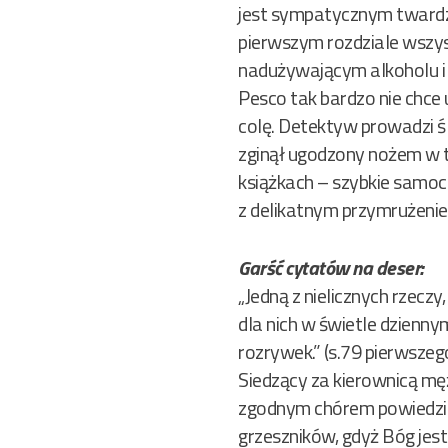
jest sympatycznym twardz
pierwszym rozdziale wszyst
nadużywającym alkoholu i 
Pesco tak bardzo nie chce
colę. Detektyw prowadzi 
zginął ugodzony nożem w t
książkach – szybkie samocho
z delikatnym przymrużeniem
Garść cytatów na deser:
„Jedną z nielicznych rzecz
dla nich w świetle dziennym
rozrywek.” (s.79 pierwszego
Siedzący za kierownicą mężc
zgodnym chórem powiedzieli
grzeszników, gdyż Bóg jes