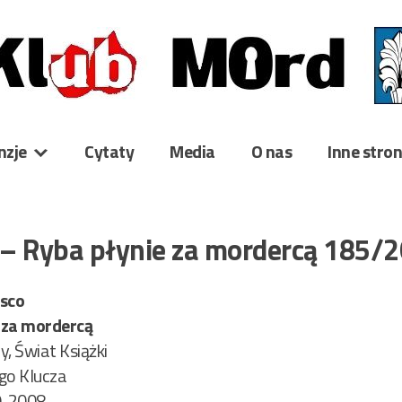
nzje
Cytaty
Media
O nas
Inne stro
– Ryba płynie za mordercą 185/
sco
 za mordercą
, Świat Książki
ego Klucza
, 2008