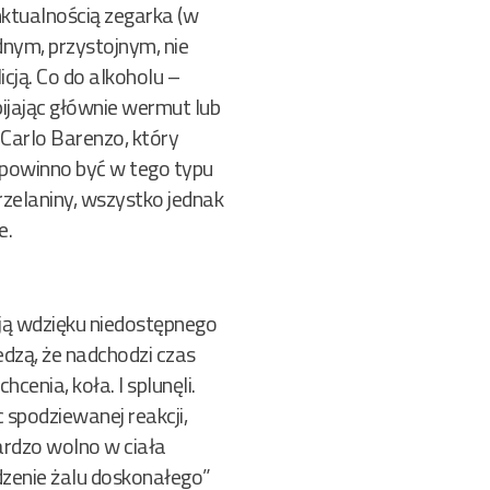
ktualnością zegarka (w
dnym, przystojnym, nie
ją. Co do alkoholu –
ijając głównie wermut lub
Carlo Barenzo, który
 powinno być w tego typu
trzelaniny, wszystko jednak
e.
rają wdzięku niedostępnego
iedzą, że nadchodzi czas
cenia, koła. I splunęli.
c spodziewanej reakcji,
bardzo wolno w ciała
dzenie żalu doskonałego”