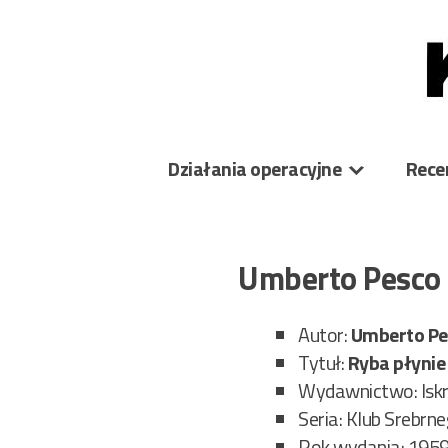
Skip
to
content
Działania operacyjne
Rece
Umberto Pesco 
Autor:
Umberto Pe
Tytuł:
Ryba płynie
Wydawnictwo: Iskry
Seria: Klub Srebrn
Rok wydania: 1959