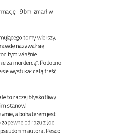
ormację: „9 bm. zmarł w
jmującego tomy wierszy,
aprawdę nazywał się
Pod tym właśnie
nie za mordercą”. Podobno
asie wystukał całą treść
le to raczej błyskotliwy
nim stanowi
zymie, a bohaterem jest
 zapewne od razu z Joe
j pseudonim autora. Pesco