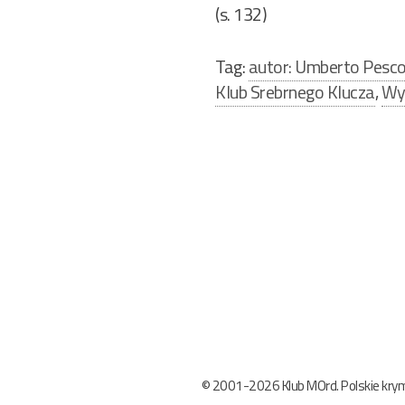
(s. 132)
Tag:
autor: Umberto Pesc
Klub Srebrnego Klucza
,
Wy
Nawigacja
wpisu
© 2001-2026 Klub MOrd. Polskie krymi