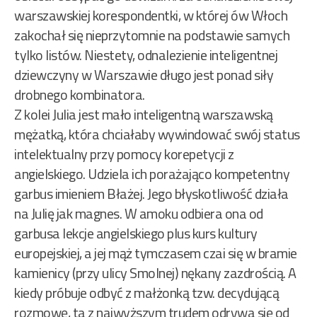
warszawskiej korespondentki, w której ów Włoch
zakochał się nieprzytomnie na podstawie samych
tylko listów. Niestety, odnalezienie inteligentnej
dziewczyny w Warszawie długo jest ponad siły
drobnego kombinatora.
Z kolei Julia jest mało inteligentną warszawską
mężatką, która chciałaby wywindować swój status
intelektualny przy pomocy korepetycji z
angielskiego. Udziela ich porażająco kompetentny
garbus imieniem Błażej. Jego błyskotliwość działa
na Julię jak magnes. W amoku odbiera ona od
garbusa lekcje angielskiego plus kurs kultury
europejskiej, a jej mąż tymczasem czai się w bramie
kamienicy (przy ulicy Smolnej) nękany zazdrością. A
kiedy próbuje odbyć z małżonką tzw. decydującą
rozmowę, ta z najwyższym trudem odrywa się od