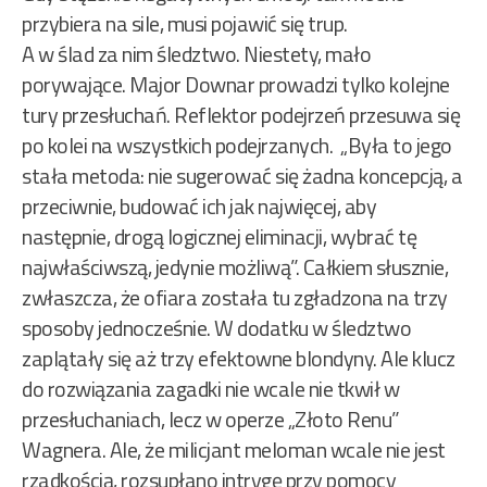
przybiera na sile, musi pojawić się trup.
A w ślad za nim śledztwo. Niestety, mało
porywające. Major Downar prowadzi tylko kolejne
tury przesłuchań. Reflektor podejrzeń przesuwa się
po kolei na wszystkich podejrzanych. „Była to jego
stała metoda: nie sugerować się żadna koncepcją, a
przeciwnie, budować ich jak najwięcej, aby
następnie, drogą logicznej eliminacji, wybrać tę
najwłaściwszą, jedynie możliwą”. Całkiem słusznie,
zwłaszcza, że ofiara została tu zgładzona na trzy
sposoby jednocześnie. W dodatku w śledztwo
zaplątały się aż trzy efektowne blondyny. Ale klucz
do rozwiązania zagadki nie wcale nie tkwił w
przesłuchaniach, lecz w operze „Złoto Renu”
Wagnera. Ale, że milicjant meloman wcale nie jest
rzadkością, rozsupłano intrygę przy pomocy