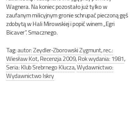
Wagnera. Na koniec pozostało już tylko w
zaufanym milicyjnym gronie schrupać pieczoną gęś
zdobytą w Hali Mirowskiej i popić winem „Egri
Bicaver”. Smacznego.
Tag:
autor: Zeydler-Zborowski Zygmunt
,
rec.:
Wiesław Kot
,
Recenzja 2009
,
Rok wydania: 1981
,
Seria: Klub Srebrnego Klucza
,
Wydawnictwo:
Wydawnictwo Iskry
Nawigacja
wpisu