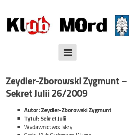
Skip
to
content
Zeydler-Zborowski Zygmunt –
Sekret Julii 26/2009
Autor: Zeydler-Zborowski Zygmunt
Tytuł: Sekret Julii
Wydawnictwo: Iskry