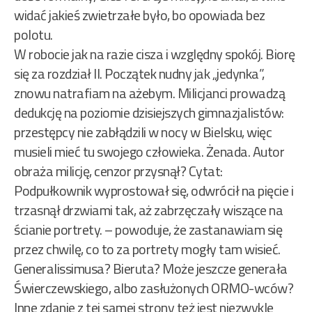
widać jakieś zwietrzałe było, bo opowiada bez
polotu.
W robocie jak na razie cisza i względny spokój. Biorę
się za rozdział II. Początek nudny jak „jedynka”,
znowu natrafiam na ażebym. Milicjanci prowadzą
dedukcję na poziomie dzisiejszych gimnazjalistów:
przestępcy nie zabłądzili w nocy w Bielsku, więc
musieli mieć tu swojego człowieka. Żenada. Autor
obraża milicję, cenzor przysnął? Cytat:
Podpułkownik wyprostował się, odwrócił na pięcie i
trzasnął drzwiami tak, aż zabrzęczały wiszące na
ścianie portrety. – powoduje, że zastanawiam się
przez chwilę, co to za portrety mogły tam wisieć.
Generalissimusa? Bieruta? Może jeszcze generała
Świerczewskiego, albo zasłużonych ORMO-wców?
Inne zdanie z tej samej strony też jest niezwykle