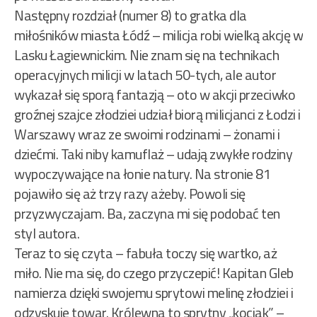
Następny rozdział (numer 8) to gratka dla
miłośników miasta Łódź – milicja robi wielką akcję w
Lasku Łagiewnickim. Nie znam się na technikach
operacyjnych milicji w latach 50-tych, ale autor
wykazał się sporą fantazją – oto w akcji przeciwko
groźnej szajce złodziei udział biorą milicjanci z Łodzi i
Warszawy wraz ze swoimi rodzinami – żonami i
dziećmi. Taki niby kamuflaż – udają zwykłe rodziny
wypoczywające na łonie natury. Na stronie 81
pojawiło się aż trzy razy ażeby. Powoli się
przyzwyczajam. Ba, zaczyna mi się podobać ten
styl autora.
Teraz to się czyta – fabuła toczy się wartko, aż
miło. Nie ma się, do czego przyczepić! Kapitan Gleb
namierza dzięki swojemu sprytowi melinę złodziei i
odzyskuje towar. Królewna to sprytny „kociak” –