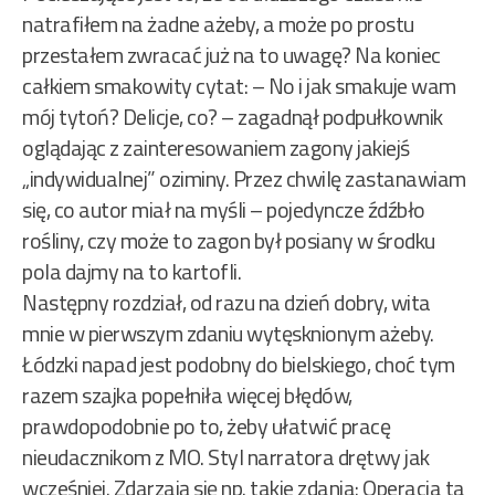
natrafiłem na żadne ażeby, a może po prostu
przestałem zwracać już na to uwagę? Na koniec
całkiem smakowity cytat: – No i jak smakuje wam
mój tytoń? Delicje, co? – zagadnął podpułkownik
oglądając z zainteresowaniem zagony jakiejś
„indywidualnej” oziminy. Przez chwilę zastanawiam
się, co autor miał na myśli – pojedyncze źdźbło
rośliny, czy może to zagon był posiany w środku
pola dajmy na to kartofli.
Następny rozdział, od razu na dzień dobry, wita
mnie w pierwszym zdaniu wytęsknionym ażeby.
Łódzki napad jest podobny do bielskiego, choć tym
razem szajka popełniła więcej błędów,
prawdopodobnie po to, żeby ułatwić pracę
nieudacznikom z MO. Styl narratora drętwy jak
wcześniej. Zdarzają się np. takie zdania: Operacja ta