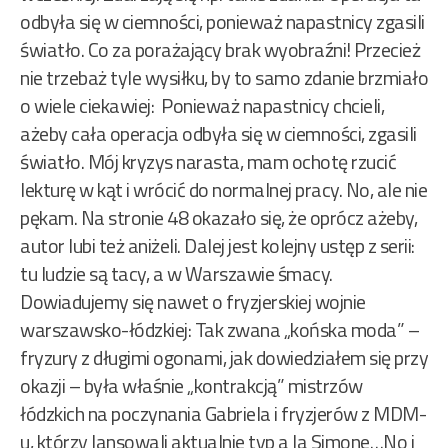
odbyła się w ciemności, ponieważ napastnicy zgasili
światło. Co za porażający brak wyobraźni! Przecież
nie trzebaż tyle wysiłku, by to samo zdanie brzmiało
o wiele ciekawiej: Ponieważ napastnicy chcieli,
ażeby cała operacja odbyła się w ciemności, zgasili
światło. Mój kryzys narasta, mam ochotę rzucić
lekturę w kąt i wrócić do normalnej pracy. No, ale nie
pękam. Na stronie 48 okazało się, że oprócz ażeby,
autor lubi też aniżeli. Dalej jest kolejny ustęp z serii:
tu ludzie są tacy, a w Warszawie śmacy.
Dowiadujemy się nawet o fryzjerskiej wojnie
warszawsko-łódzkiej: Tak zwana „końska moda” –
fryzury z długimi ogonami, jak dowiedziałem się przy
okazji – była właśnie „kontrakcją” mistrzów
łódzkich na poczynania Gabriela i fryzjerów z MDM-
u, którzy lansowali aktualnie typ a la Simone…No i