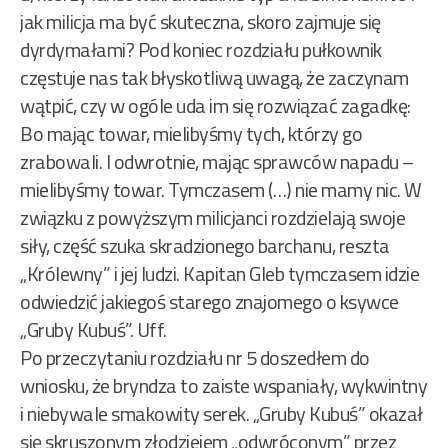
jak milicja ma być skuteczna, skoro zajmuje się
dyrdymałami? Pod koniec rozdziału pułkownik
częstuje nas tak błyskotliwą uwagą, że zaczynam
wątpić, czy w ogóle uda im się rozwiązać zagadkę:
Bo mając towar, mielibyśmy tych, którzy go
zrabowali. I odwrotnie, mając sprawców napadu –
mielibyśmy towar. Tymczasem (…) nie mamy nic. W
związku z powyższym milicjanci rozdzielają swoje
siły, część szuka skradzionego barchanu, reszta
„Królewny” i jej ludzi. Kapitan Gleb tymczasem idzie
odwiedzić jakiegoś starego znajomego o ksywce
„Gruby Kubuś”. Uff.
Po przeczytaniu rozdziału nr 5 doszedłem do
wniosku, że bryndza to zaiste wspaniały, wykwintny
i niebywale smakowity serek. „Gruby Kubuś” okazał
się skruszonym złodziejem „odwróconym” przez