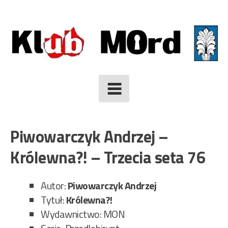
Skip
to
content
Piwowarczyk Andrzej –
Królewna?! – Trzecia seta 76
Autor:
Piwowarczyk Andrzej
Tytuł:
Królewna?!
Wydawnictwo: MON