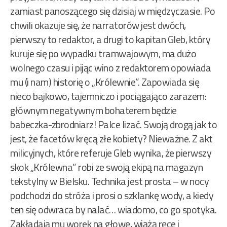
zamiast panoszącego się dzisiaj w międzyczasie. Po
chwili okazuje się, że narratorów jest dwóch,
pierwszy to redaktor, a drugi to kapitan Gleb, który
kuruje się po wypadku tramwajowym, ma dużo
wolnego czasu i pijąc wino z redaktorem opowiada
mu (i nam) historię o „Królewnie”. Zapowiada się
nieco bajkowo, tajemniczo i pociągająco zarazem:
głównym negatywnym bohaterem będzie
babeczka-zbrodniarz! Palce lizać. Swoją drogą jak to
jest, że facetów kręcą złe kobiety? Nieważne. Z akt
milicyjnych, które referuje Gleb wynika, że pierwszy
skok „Królewna” robi ze swoją ekipą na magazyn
tekstylny w Bielsku. Technika jest prosta – w nocy
podchodzi do stróża i prosi o szklankę wody, a kiedy
ten się odwraca by nalać… wiadomo, co go spotyka.
Zakładają mu worek na głowę, wiążą ręce i