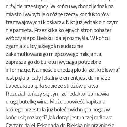
drżyjcie przestępcy! W końcu wychodzi jednak na
miasto i wypytuje o różne rzeczy konduktorów
tramwajowych i kioskarzy. Nikt już jednak o niczym
nie pamięta. Przez kilka kolejnych stron bohater
włóczy się po Bielsku i dalej rozmyśla. W końcu
zgarnia z ulicy jakiegoś nieudacznie
zakamuflowanego miejscowego milicjanta,
zaprasza go do bufetu i wyciąga potrzebne
informacje. Na mieście chodzą plotki, że „Królewna”
jest piękna, cały lokalny element jest dumny, że
babeczka zakpiła sobie ze stróżów prawa.
Rozdział kończy się tym, że redaktor zamawia
drugą butelkę wina. Może opowieść kapitana,
którego przestała już boleć zwichnięta noga, w
końcu się rozkręci? Jak dotąd jest raczej mdława.
Czytam dalej. Eskapada do Bielska nie przyniosła