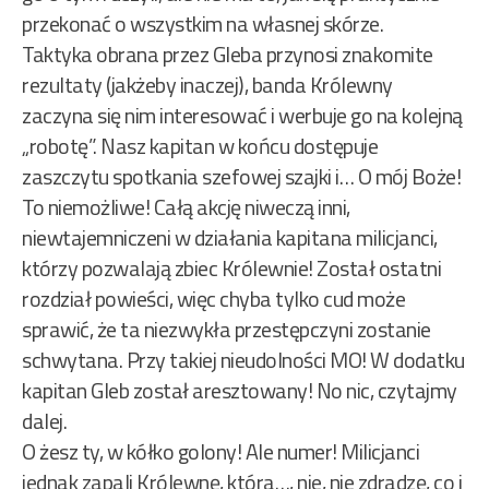
przekonać o wszystkim na własnej skórze.
Taktyka obrana przez Gleba przynosi znakomite
rezultaty (jakżeby inaczej), banda Królewny
zaczyna się nim interesować i werbuje go na kolejną
„robotę”. Nasz kapitan w końcu dostępuje
zaszczytu spotkania szefowej szajki i… O mój Boże!
To niemożliwe! Całą akcję niweczą inni,
niewtajemniczeni w działania kapitana milicjanci,
którzy pozwalają zbiec Królewnie! Został ostatni
rozdział powieści, więc chyba tylko cud może
sprawić, że ta niezwykła przestępczyni zostanie
schwytana. Przy takiej nieudolności MO! W dodatku
kapitan Gleb został aresztowany! No nic, czytajmy
dalej.
O żesz ty, w kółko golony! Ale numer! Milicjanci
jednak zapali Królewnę, która…, nie, nie zdradzę, co i