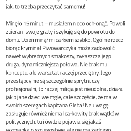
jak, to trzeba przeczytać samemu!
Minęło 15 minut – musiałem nieco ochłonąć. Powoli
zbieram swoje graty i szykuję się do powrotu do
domu. Dzień minął mi całkiem szybko. Ogólnie rzecz
biorąc kryminał Piwowarczyka może zadowolić
nawet wybrednych smakoszy, zwłaszcza jego
druga, dynamiczniejsza połowa. Nie brak mu
konceptu, ale warsztat raczej przeciętny. Jego
przestępcy nie są szczególnie sprytni, czy
profesjonalni, to raczej milicja jest nieudolna, działa
jak pijane dzieci we mgle, całe szczęście, że ma w
swoich szeregach kapitana Gleba! Na uwagę
zasługuje również niemal całkowity brak wątków
politycznych, tu i ówdzie pojawia się jakaś
wzmianka o szpiegostwie, ale nie ma żadnego