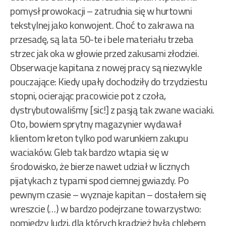
pomysł prowokacji – zatrudnia się w hurtowni
tekstylnej jako konwojent. Choć to zakrawa na
przesadę, są lata 50-te i bele materiału trzeba
strzec jak oka w głowie przed zakusami złodziei.
Obserwacje kapitana z nowej pracy są niezwykle
pouczające: Kiedy upały dochodziły do trzydziestu
stopni, ocierając pracowicie pot z czoła,
dystrybutowaliśmy [sic!] z pasją tak zwane waciaki.
Oto, bowiem sprytny magazynier wydawał
klientom kreton tylko pod warunkiem zakupu
waciaków. Gleb tak bardzo wtapia się w
środowisko, że bierze nawet udział w licznych
pijatykach z typami spod ciemnej gwiazdy. Po
pewnym czasie – wyznaje kapitan – dostałem się
wreszcie (…) w bardzo podejrzane towarzystwo:
pomiędzy ludzi, dla których kradzież była chlebem