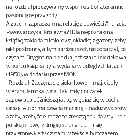
na rozdział przeżywamy wspólnie z bohaterami ich
pasjonujące przygody.
A zatem, zapraszam na relację z powieści Andrzeja
Piwowarczyka, Królewna?! Dla niepoznaki na
książkę zakładam kolorową okładkę z gazety, żeby
nikt postronny, a tym bardziej szef, nie zobaczył, co
czytam. Oryginalna okładka jest szara i nieciekawa,
w końcu książka była wydana w odległych latach
(1956), w dodatku przez MON.
I Rozdział. Zaczyna się sielankowo – maj, ciepły
wieczór, lampka wina. Taki miły początek
zapowiada późniejszą jatkę, więc już się w duchu
cieszę. Autor ma dziwną manierę – nadużywa słów:
ażeby, ażebyście, może to zresztą taki dawny urok
polskiej mowy, z drugiej strony robi mi się
przyjemnie, kiedy czytam w tekście tymczasem,