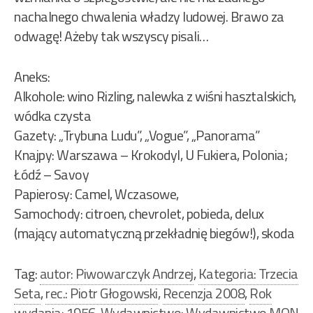
nachalnego chwalenia władzy ludowej. Brawo za
odwagę! Ażeby tak wszyscy pisali…
Aneks:
Alkohole: wino Rizling, nalewka z wiśni hasztalskich,
wódka czysta
Gazety: „Trybuna Ludu”, „Vogue”, „Panorama”
Knajpy: Warszawa – Krokodyl, U Fukiera, Polonia;
Łódź – Savoy
Papierosy: Camel, Wczasowe,
Samochody: citroen, chevrolet, pobieda, delux
(mający automatyczną przekładnię biegów!), skoda
Tag:
autor: Piwowarczyk Andrzej
,
Kategoria: Trzecia
Seta
,
rec.: Piotr Głogowski
,
Recenzja 2008
,
Rok
wydania: 1956
,
Wydawnictwo: Wydawnictwo MON