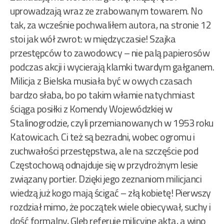
uprowadzają wraz ze zrabowanym towarem. No
tak, za wcześnie pochwaliłem autora, na stronie 12
stoi jak wół zwrot: w międzyczasie! Szajka
przestępców to zawodowcy – nie palą papierosów
podczas akcji i wycierają klamki twardym gałganem.
Milicja z Bielska musiała być w owych czasach
bardzo słaba, bo po takim włamie natychmiast
ściąga posiłki z Komendy Wojewódzkiej w
Stalinogrodzie, czyli przemianowanych w 1953 roku
Katowicach. Ci też są bezradni, wobec ogromu i
zuchwałości przestępstwa, ale na szczęście pod
Częstochową odnajduje się w przydrożnym lesie
związany portier. Dzięki jego zeznaniom milicjanci
wiedzą już kogo mają ścigać – złą kobietę! Pierwszy
rozdział mimo, że początek wiele obiecywał, suchy i
dość formalny, Gleb referuje milicyjne akta, a wino