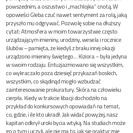
powszednim, a oszustwo i „machlojka” cnotą. W
opowieści Gleba czuć nawet sentyment za rolą, jaką
przyszło mu odgrywać. Pozwolę sobie na dłuższy
cytat: Atmosfera w moim towarzystwie często
urządzającym imieniny, urodziny, wesela i rocznice
ślubów – pamięta, że kiedyś z braku innej okazji
urządzono imieniny świętego… Kiziora – była jedyna
w swoim rodzaju. Entuzjazmowano się wszystkim,
co wykraczało poza dziesięć przykazań boskich,
wszystkim, co skądinąd mogło wzbudzać
zainteresowanie prokuratury. Skóra na człowieku
cierpła. Kiedy w trakcie libacji dochodziło na
przykład do konkursowych opowiadań na temat,
co, gdzie, i ile kto ukradł. Jak widać powyżej, nasz
kapitan odkrył uroki bycia wtyką. Na studiach może
go o tym i uczyli, ale nie ma to, jak się praktycznie