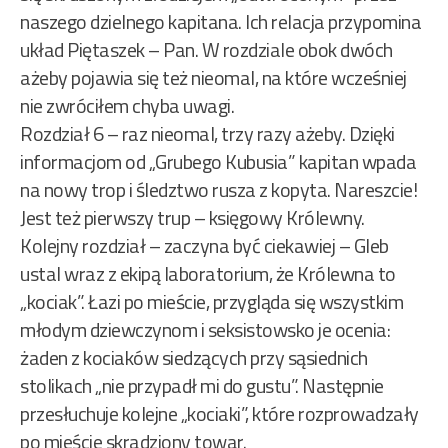
naszego dzielnego kapitana. Ich relacja przypomina
układ Piętaszek – Pan. W rozdziale obok dwóch
ażeby pojawia się też nieomal, na które wcześniej
nie zwróciłem chyba uwagi.
Rozdział 6 – raz nieomal, trzy razy ażeby. Dzięki
informacjom od „Grubego Kubusia” kapitan wpada
na nowy trop i śledztwo rusza z kopyta. Nareszcie!
Jest też pierwszy trup – księgowy Królewny.
Kolejny rozdział – zaczyna być ciekawiej – Gleb
ustal wraz z ekipą laboratorium, że Królewna to
„kociak”. Łazi po mieście, przygląda się wszystkim
młodym dziewczynom i seksistowsko je ocenia:
żaden z kociaków siedzących przy sąsiednich
stolikach „nie przypadł mi do gustu”. Następnie
przesłuchuje kolejne „kociaki”, które rozprowadzały
po mieście skradziony towar.