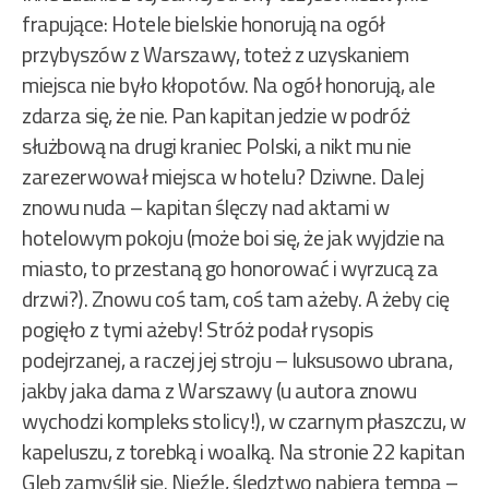
frapujące: Hotele bielskie honorują na ogół
przybyszów z Warszawy, toteż z uzyskaniem
miejsca nie było kłopotów. Na ogół honorują, ale
zdarza się, że nie. Pan kapitan jedzie w podróż
służbową na drugi kraniec Polski, a nikt mu nie
zarezerwował miejsca w hotelu? Dziwne. Dalej
znowu nuda – kapitan ślęczy nad aktami w
hotelowym pokoju (może boi się, że jak wyjdzie na
miasto, to przestaną go honorować i wyrzucą za
drzwi?). Znowu coś tam, coś tam ażeby. A żeby cię
pogięło z tymi ażeby! Stróż podał rysopis
podejrzanej, a raczej jej stroju – luksusowo ubrana,
jakby jaka dama z Warszawy (u autora znowu
wychodzi kompleks stolicy!), w czarnym płaszczu, w
kapeluszu, z torebką i woalką. Na stronie 22 kapitan
Gleb zamyślił się. Nieźle, śledztwo nabiera tempa –