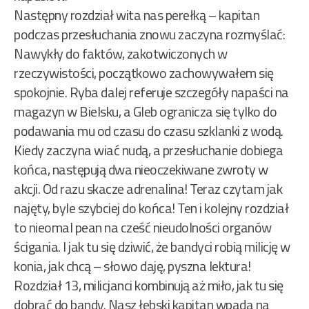
Następny rozdział wita nas perełką – kapitan
podczas przesłuchania znowu zaczyna rozmyślać:
Nawykły do faktów, zakotwiczonych w
rzeczywistości, początkowo zachowywałem się
spokojnie. Ryba dalej referuje szczegóły napaści na
magazyn w Bielsku, a Gleb ogranicza się tylko do
podawania mu od czasu do czasu szklanki z wodą.
Kiedy zaczyna wiać nudą, a przesłuchanie dobiega
końca, następują dwa nieoczekiwane zwroty w
akcji. Od razu skacze adrenalina! Teraz czytam jak
najęty, byle szybciej do końca! Ten i kolejny rozdział
to nieomal pean na cześć nieudolności organów
ścigania. I jak tu się dziwić, że bandyci robią milicję w
konia, jak chcą – słowo daję, pyszna lektura!
Rozdział 13, milicjanci kombinują aż miło, jak tu się
dobrać do bandy. Nasz łebski kapitan wpada na