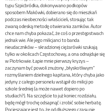
typu Szpicbródka, dokonywano podkopów
sposobem Makówki, dobierano się do mieszkań
podczas nieobecności właścicieli, stosując tak
zwaną odeską metodę otwierania zamków. Autor
chce nam chyba pokazać, że coś o przestępstwach
jednak wie. Ale jego milicjanci to banda
nieudaczników – skradzionej ciężarówki szukają
tylko w okolicach Częstochowy, a ona odnajduje się
w Piotrkowie. Łapie mnie pierwszy kryzys –
zaczynam być powoli znużony „błyskotliwym”
rozmyślaniem dzielnego kapitana, który chyba jako
jedyny z całego personelu wstąpił do milicji po
szkole średniej (a może nawet dopiero po
studiach?). Na szczęście to już koniec rozdziału,
będę mógł trochę odsapnąć i zrobić sobie herbatę.
Pocieszające jest to, że od dłuższego czasu nie