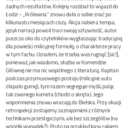
żadnych rezultatów. Kolejny rozdział to wyjazd do
Łodzi – „Królewna” znowu dała o sobie znać po
kilkunastu miesiącach ciszy. Akcja nabiera tempa,
język narracji powoli traci swoją sztywność, autor
puszcza oko do czytelników wygłaszając tradycyjną
dla powieści milicyjnej formułę, o charakterze pracy
w tym fachu: Uznałem, że trzeba was rugnąć [sic!],
ponieważ, jak wiadomo, służba w Komendzie
Głównej nie ma nic wspólnego z literaturą. Kapitan
podczas przymusowego postoju (milicyjne auto
złapało gumę), tym razem segreguje myśli, paląc
tak zwanego kumeta (chodzi o skręta). Jego
wspomnienia znowu wracają do Bielska. Przy okazji
retrospekcji zostajemy zaznajomieni z różnymi
technikami przestępczymi, ale bez szczegółów (na
wszelki wypadek?): Pruto na przykład kasy rakiem