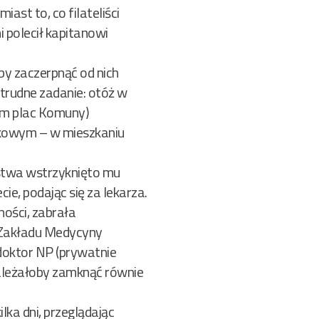
iast to, co filateliści
i polecił kapitanowi
by zaczerpnąć od nich
trudne zadanie: otóż w
tam plac Komuny)
nkowym – w mieszkaniu
rstwa wstrzyknięto mu
ie, podając się za lekarza.
ności, zabrała
o Zakładu Medycyny
 doktor NP (prywatnie
 należałoby zamknąć równie
ilka dni, przeglądając