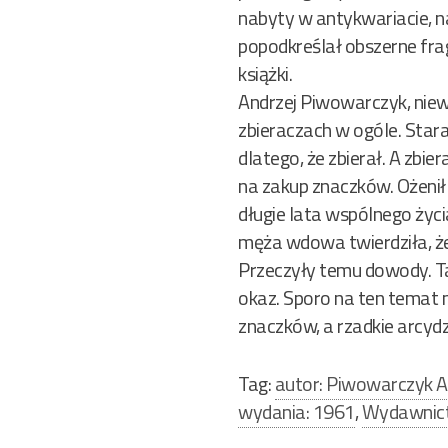
nabyty w antykwariacie, n
popodkreślał obszerne fra
książki.
Andrzej Piwowarczyk, niewą
zbieraczach w ogóle. Stara
dlatego, że zbierał. A zbie
na zakup znaczków. Ożenił 
długie lata wspólnego życ
męża wdowa twierdziła, że 
Przeczyły temu dowody. Tak
okaz. Sporo na ten temat 
znaczków, a rzadkie arcydz
Tag:
autor: Piwowarczyk A
wydania: 1961
,
Wydawnict