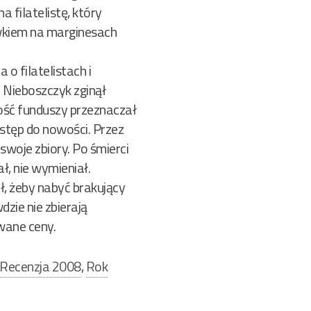
 filatelistę, który
ówkiem na marginesach
o filatelistach i
. Nieboszczyk zginął
szość funduszy przeznaczał
ostęp do nowości. Przez
woje zbiory. Po śmierci
ł, nie wymieniał.
ł, żeby nabyć brakujący
zie nie zbierają
owane ceny.
Recenzja 2008
,
Rok