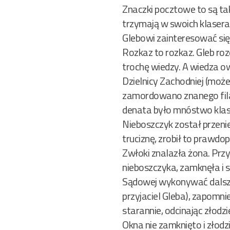
Znaczki pocztowe to są taki
trzymają w swoich klaserach
Glebowi zainteresować się 
Rozkaz to rozkaz. Gleb roz
trochę wiedzy. A wiedza o
Dzielnicy Zachodniej (moż
zamordowano znanego fila
denata było mnóstwo klase
Nieboszczyk został przeni
truciznę, zrobił to prawdo
Zwłoki znalazła żona. Prz
nieboszczyka, zamknęła i 
Sądowej wykonywać dalsze b
przyjaciel Gleba), zapomni
starannie, odcinając złodz
Okna nie zamknięto i złodzi