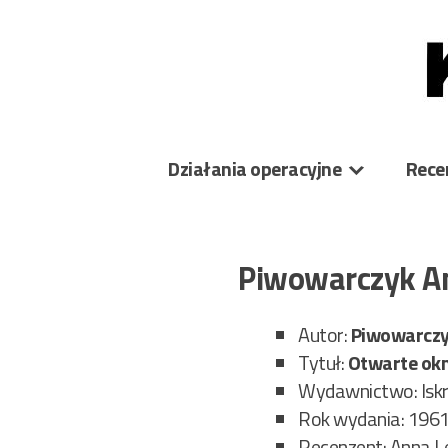
Skip
to
content
Działania operacyjne
Rece
Piwowarczyk An
Autor:
Piwowarczy
Tytuł:
Otwarte ok
Wydawnictwo: Isk
Rok wydania: 196
Recenzent: Anna 