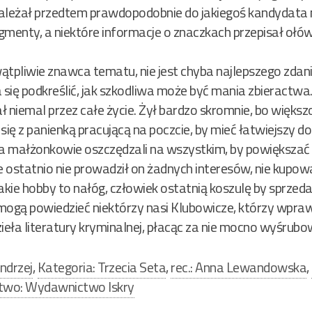
ależał przedtem prawdopodobnie do jakiegoś kandydata na
gmenty, a niektóre informacje o znaczkach przepisał oł
tpliwie znawca tematu, nie jest chyba najlepszego zdania 
 się podkreślić, jak szkodliwa może być mania zbieractwa
rał niemal przez całe życie. Żył bardzo skromnie, bo więk
się z panienką pracującą na poczcie, by mieć łatwiejszy d
ia małżonkowie oszczędzali na wszystkim, by powiększać s
ostatnio nie prowadził on żadnych interesów, nie kupowa
ie hobby to nałóg, człowiek ostatnią koszulę by sprzeda
mogą powiedzieć niektórzy nasi Klubowicze, którzy wprawd
ieła literatury kryminalnej, płacąc za nie mocno wyśrub
ndrzej
,
Kategoria: Trzecia Seta
,
rec.: Anna Lewandowska
,
wo: Wydawnictwo Iskry