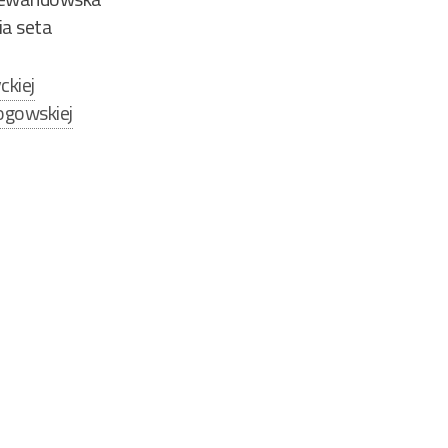
cia seta
ckiej
ogowskiej