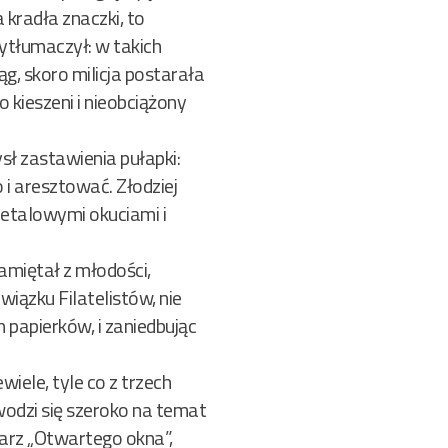
 kradła znaczki, to
wytłumaczył: w takich
ąg, skoro milicja postarała
 kieszeni i nieobciążony
sł zastawienia pułapki:
o i aresztować. Złodziej
 metalowymi okuciami i
amiętał z młodości,
wiązku Filatelistów, nie
 papierków, i zaniedbując
iele, tyle co z trzech
zwodzi się szeroko na temat
larz „Otwartego okna”,