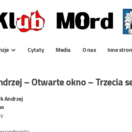
nzje
Cytaty
Media
O nas
Inne stro
drzej – Otwarte okno – Trzecia s
k Andrzej
no
ry
1
Lewandowska