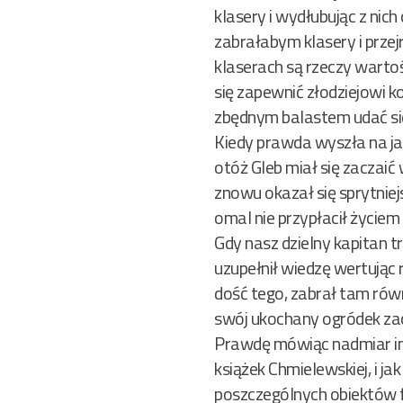
klasery i wydłubując z nich
zabrałabym klasery i przej
klaserach są rzeczy wartoś
się zapewnić złodziejowi k
zbędnym balastem udać si
Kiedy prawda wyszła na jaw
otóż Gleb miał się zaczaić 
znowu okazał się sprytniej
omal nie przypłacił życiem
Gdy nasz dzielny kapitan t
uzupełnił wiedzę wertując 
dość tego, zabrał tam równ
swój ukochany ogródek zac
Prawdę mówiąc nadmiar info
książek Chmielewskiej, i j
poszczególnych obiektów fi