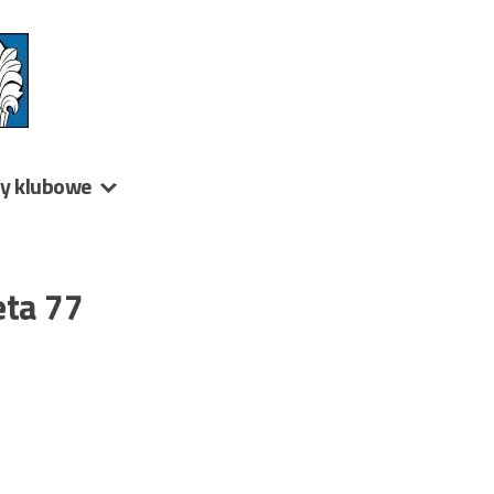
ny klubowe
eta 77