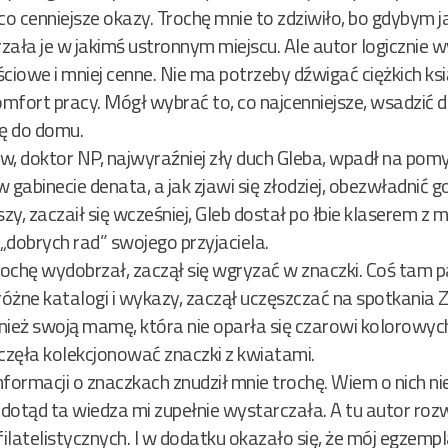
 co cenniejsze okazy. Trochę mnie to zdziwiło, bo gdybym ja
rzała je w jakimś ustronnym miejscu. Ale autor logicznie 
ciowe i mniej cenne. Nie ma potrzeby dźwigać ciężkich ksi
omfort pracy. Mógł wybrać to, co najcenniejsze, wsadzić do
ę do domu.
, doktor NP, najwyraźniej zły duch Gleba, wpadł na pomy
w gabinecie denata, a jak zjawi się złodziej, obezwładnić g
szy, zaczaił się wcześniej, Gleb dostał po łbie klaserem z
 „dobrych rad” swojego przyjaciela.
rochę wydobrzał, zaczął się wgryzać w znaczki. Coś tam p
różne katalogi i wykazy, zaczął uczęszczać na spotkania Z
ież swoją mamę, która nie oparła się czarowi kolorowych
zęła kolekcjonować znaczki z kwiatami.
rmacji o znaczkach znudził mnie trochę. Wiem o nich niew
ak dotąd ta wiedza mi zupełnie wystarczała. A tu autor ro
latelistycznych. I w dodatku okazało się, że mój egzemp