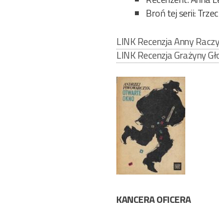
Broń tej serii: Trze
LINK Recenzja Anny Raczy
LINK Recenzja Grażyny Gł
KANCERA OFICERA