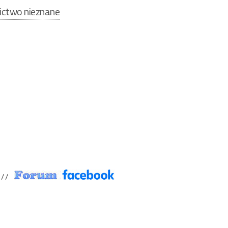
ctwo nieznane
/ /