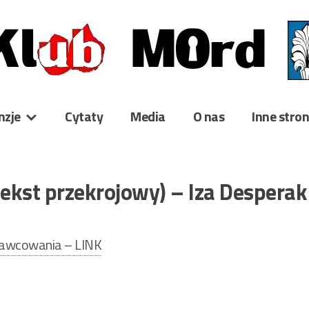
nzje
Cytaty
Media
O nas
Inne stro
tekst przekrojowy) – Iza Despera
prawcowania – LINK