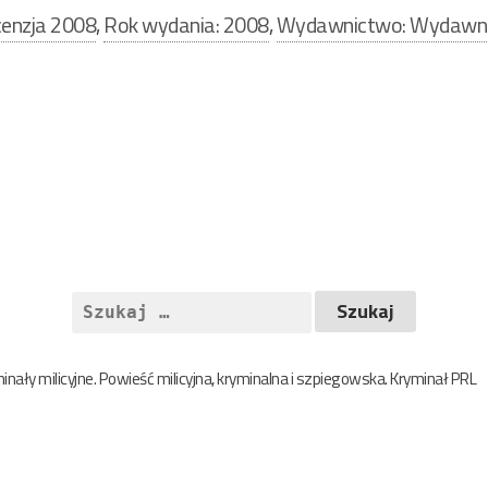
enzja 2008
,
Rok wydania: 2008
,
Wydawnictwo: Wydawni
Szukaj:
nały milicyjne. Powieść milicyjna, kryminalna i szpiegowska. Kryminał PRL