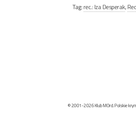
Tag:
rec.: Iza Desperak
,
Rec
Nawigacja
wpisu
© 2001-2026 Klub MOrd. Polskie krymi