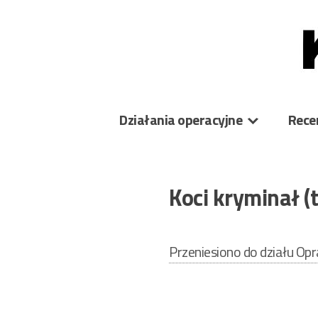
Skip
to
content
Działania operacyjne
Rece
Koci kryminał (
Przeniesiono do działu O