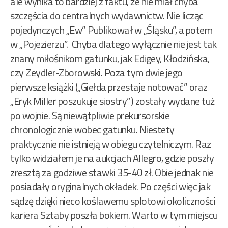
ale wynika to bardziej z faktu, że nie miał chyba
szczęścia do centralnych wydawnictw. Nie licząc
pojedynczych „Ew” Publikował w „Śląsku”, a potem
w „Pojezierzu”. Chyba dlatego wyłącznie nie jest tak
znany miłośnikom gatunku, jak Edigey, Kłodzińska,
czy Zeydler-Zborowski. Poza tym dwie jego
pierwsze książki („Giełda przestaje notować” oraz
„Eryk Miller poszukuje siostry”) zostały wydane tuż
po wojnie. Są niewątpliwie prekursorskie
chronologicznie wobec gatunku. Niestety
praktycznie nie istnieją w obiegu czytelniczym. Raz
tylko widziałem je na aukcjach Allegro, gdzie poszły
zresztą za godziwe stawki 35-40 zł. Obie jednak nie
posiadały oryginalnych okładek. Po części więc jak
sądzę dzięki nieco koślawemu splotowi okoliczności
kariera Sztaby poszła bokiem. Warto w tym miejscu