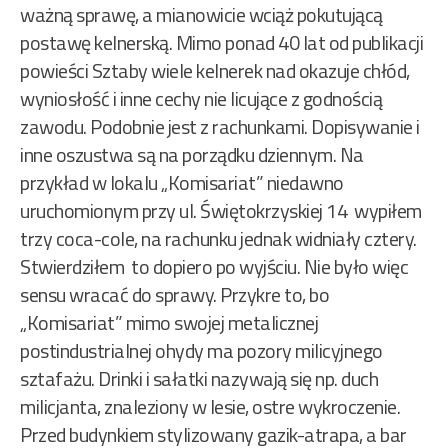
ważną sprawę, a mianowicie wciąż pokutującą
postawę kelnerską. Mimo ponad 40 lat od publikacji
powieści Sztaby wiele kelnerek nad okazuje chłód,
wyniosłość i inne cechy nie licujące z godnością
zawodu. Podobnie jest z rachunkami. Dopisywanie i
inne oszustwa są na porządku dziennym. Na
przykład w lokalu „Komisariat” niedawno
uruchomionym przy ul. Świętokrzyskiej 14 wypiłem
trzy coca-cole, na rachunku jednak widniały cztery.
Stwierdziłem to dopiero po wyjściu. Nie było więc
sensu wracać do sprawy. Przykre to, bo
„Komisariat” mimo swojej metalicznej
postindustrialnej ohydy ma pozory milicyjnego
sztafażu. Drinki i sałatki nazywają się np. duch
milicjanta, znaleziony w lesie, ostre wykroczenie.
Przed budynkiem stylizowany gazik-atrapa, a bar