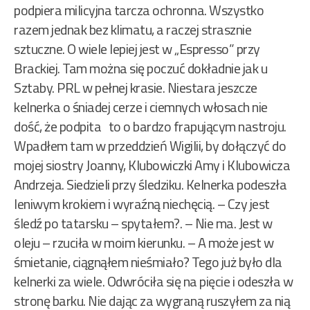
podpiera milicyjna tarcza ochronna. Wszystko
razem jednak bez klimatu, a raczej strasznie
sztuczne. O wiele lepiej jest w „Espresso” przy
Brackiej. Tam można się poczuć dokładnie jak u
Sztaby. PRL w pełnej krasie. Niestara jeszcze
kelnerka o śniadej cerze i ciemnych włosach nie
dość, że podpita to o bardzo frapującym nastroju.
Wpadłem tam w przeddzień Wigilii, by dołączyć do
mojej siostry Joanny, Klubowiczki Amy i Klubowicza
Andrzeja. Siedzieli przy śledziku. Kelnerka podeszła
leniwym krokiem i wyraźną niechęcią. – Czy jest
śledź po tatarsku – spytałem?. – Nie ma. Jest w
oleju – rzuciła w moim kierunku. – A może jest w
śmietanie, ciągnąłem nieśmiało? Tego już było dla
kelnerki za wiele. Odwróciła się na pięcie i odeszła w
stronę barku. Nie dając za wygraną ruszyłem za nią