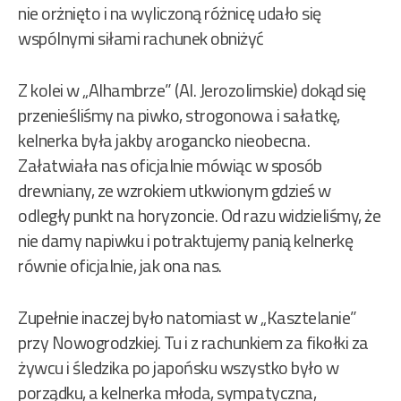
nie orżnięto i na wyliczoną różnicę udało się
wspólnymi siłami rachunek obniżyć
Z kolei w „Alhambrze” (Al. Jerozolimskie) dokąd się
przenieśliśmy na piwko, strogonowa i sałatkę,
kelnerka była jakby arogancko nieobecna.
Załatwiała nas oficjalnie mówiąc w sposób
drewniany, ze wzrokiem utkwionym gdzieś w
odległy punkt na horyzoncie. Od razu widzieliśmy, że
nie damy napiwku i potraktujemy panią kelnerkę
równie oficjalnie, jak ona nas.
Zupełnie inaczej było natomiast w „Kasztelanie”
przy Nowogrodzkiej. Tu i z rachunkiem za fikołki za
żywcu i śledzika po japońsku wszystko było w
porządku, a kelnerka młoda, sympatyczna,