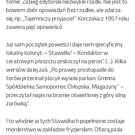
tomie. Zabieg edytorski niezwykle rzadki. Nie jest to
bowiem zbiór opowiadań (też rzadkie, ale zdarza
się, np. „Tajemniczy przyjaciel” Korczaka z 1957 roku
zawiera pięć opowieści).
Już sam początek powieści i daje nam specyficzny
lokalny koloryt: – Stawidła! – Konduktor w
ceratowym płaszczu zeskoczył na peron”. (…). Kilka
wersów dalej zaś: „Po prawej; prostopadle do
torów przecinał placyk wysoki parkan. Gminna
Spółdzielnia Samopomoc Chłopska. Magazyny” –
przeczytał napis na bramie oświetlonej z góry silną
żarówką”.
I to właśnie w tych Stawidłach popełnione zostaje
morderstwo w zakładzie fryzjerskim. Ofiarą pada