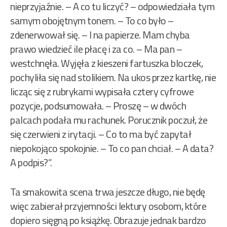
nieprzyjaźnie. – A co tu liczyć? – odpowiedziała tym
samym obojętnym tonem. – To co było –
zdenerwował się. – I na papierze. Mam chyba
prawo wiedzieć ile płacę i za co. – Ma pan –
westchnęła. Wyjęła z kieszeni fartuszka bloczek,
pochyliła się nad stolikiem. Na ukos przez kartkę, nie
licząc się z rubrykami wypisała cztery cyfrowe
pozycje, podsumowała. – Proszę – w dwóch
palcach podała mu rachunek. Porucznik poczuł, że
się czerwieni z irytacji. – Co to ma być zapytał
niepokojąco spokojnie. – To co pan chciał. – A data?
A podpis?”.
Ta smakowita scena trwa jeszcze długo, nie będę
więc zabierał przyjemności lektury osobom, które
dopiero sięgną po książkę. Obrazuje jednak bardzo