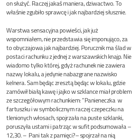
on służyć. Raczej jakaś maniera, dziwactwo. To
właśnie zgubiło sprawcę i jak najbardziej słusznie.
Warstwa sensacyjna powieści, jak już
wspomniałem, nie przedstawia się imponująco, za
to obyczajowa jak najbardziej. Porucznik ma ślad w
postaci rachunku z jednej z warszawskich knajp. Nie
wiadomo tylko której, gdyż rachunek nie zawiera
nazwy lokalu, a jedynie nabazgrane nazwisko
kelnera. Sam będąc zresztą będąc w lokalu, gdzie
zamówił białą kawę i jajko w szklance miał problem
ze szczegółowym rachunkiem: ”Panieneczka w
fartuszku i w symbolicznym raczej czepeczku na
tlenionych włosach, spojrzała na puste szklanki,
poruszyła ustami i patrząc w sufit podsumowała –
12,30. – Pani tak z pamięci?– spojrzał na nią