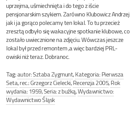
uprzejma, uśmiechnięta i do tego z iście
pensjonarskim szykiem. Zarówno Klubowicz Andrzej
jak i ja gorąco polecamy ten lokal. To tu przecież
zresztą odbyło się wakacyjne spotkanie klubowe, co
zostało uwiecznione na zdjęciu. Wówczas jeszcze
lokal był przed remontem ,a więc bardziej PRL-
owiski niż teraz. Dobranoc.
Tag:
autor: Sztaba Zygmunt
,
Kategoria: Pierwsza
Seta
,
rec.: Grzegorz Cielecki
,
Recenzja 2005
,
Rok
wydania: 1959
,
Seria: z buźką
,
Wydawnictwo:
Wydawnictwo Śląsk
Nawigacja
wpisu