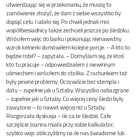
utwierdzając się w przekonaniu, że muszę to
zamówienie złożyć, że dam z siebie wszystko by
dopiąć celu. I udało się. Po chwili jednak moi
współbiesiadnicy także zechcieli jeszcze po śledziku.
Wróciłem więc do barku i pokonując nienawistny
wzrok kelnerki domówiłem kolejne porcje. – A kto to
będzie robił? – zapytała. – Domyślam się, że ktoś
kto tu pracuje – odpowiedziałem z niewinnym
uśmiechem i wróciłem do stolika. Z rachunkiem też
były pewne problemy. Oczywiście bez stempla i
daty – zupełnie jak u Sztaby. Wszystko nabazgrane
– zupełnie jak u Sztaby. Co więcej ceny śledzi były
zawyżone – to nawet więcej niż u Sztaby.
Rozgorzała dyskusja – ile za te śledzie. Całe
szczęście Joanna miała przy sobie kalkulator,
szybko więc obliczyliśmy na ile nas świadomie lub