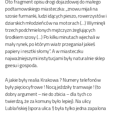
Oto fragment opisu drogi dojazdowej do małego
podtarnowskiego miasteczka: „znowu mijali na
szosie furmanki, ludzi idących pieszo, rowerzystów i
dziarskich młodzieńców na motorach (…) Wyminęli
trzech podchmielonych mężczyzn żeglujących
środkiem szosy (…) Po kilku minutach wjechali w
mały rynek, po którym wiatr przeganiał jakieś
papiery i resztki słomy”. A w miasteczku
najważniejszymi instytucjami były naturalnie sklep
geesu i gospoda.
A jakie były realia Krakowa ? Numery telefonów
były pięciocyfrowe ! Nocą jeździły tramwaje ! (to
dobry argument – nie do zbicia – dla tych co
twierdzą, że za komuny było lepiej). Na ulicy
Lublańskiej (spora ulica !) była tylko jedna zapalona