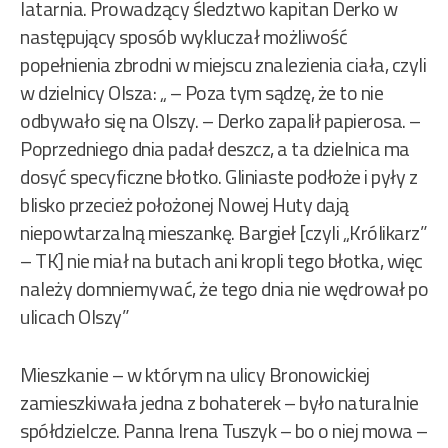
latarnia. Prowadzący śledztwo kapitan Derko w
następujący sposób wykluczał możliwość
popełnienia zbrodni w miejscu znalezienia ciała, czyli
w dzielnicy Olsza: „ – Poza tym sądzę, że to nie
odbywało się na Olszy. – Derko zapalił papierosa. –
Poprzedniego dnia padał deszcz, a ta dzielnica ma
dosyć specyficzne błotko. Gliniaste podłoże i pyły z
blisko przecież położonej Nowej Huty dają
niepowtarzalną mieszankę. Bargieł [czyli „Królikarz”
– TK] nie miał na butach ani kropli tego błotka, więc
należy domniemywać, że tego dnia nie wędrował po
ulicach Olszy”
Mieszkanie – w którym na ulicy Bronowickiej
zamieszkiwała jedna z bohaterek – było naturalnie
spółdzielcze. Panna Irena Tuszyk – bo o niej mowa –