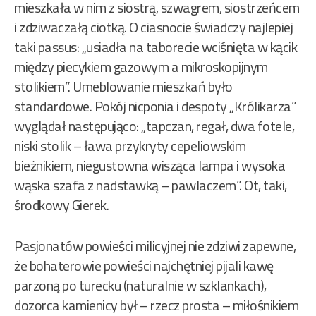
mieszkała w nim z siostrą, szwagrem, siostrzeńcem
i zdziwaczałą ciotką. O ciasnocie świadczy najlepiej
taki passus: „usiadła na taborecie wciśnięta w kącik
między piecykiem gazowym a mikroskopijnym
stolikiem”. Umeblowanie mieszkań było
standardowe. Pokój nicponia i despoty „Królikarza”
wyglądał następująco: „tapczan, regał, dwa fotele,
niski stolik – ława przykryty cepeliowskim
bieżnikiem, niegustowna wisząca lampa i wysoka
wąska szafa z nadstawką – pawlaczem”. Ot, taki,
środkowy Gierek.
Pasjonatów powieści milicyjnej nie zdziwi zapewne,
że bohaterowie powieści najchętniej pijali kawę
parzoną po turecku (naturalnie w szklankach),
dozorca kamienicy był – rzecz prosta – miłośnikiem