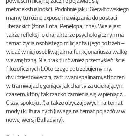
powieści milicyjnej zacznie pojawiać się
metatekstualność). Podobnie jak u Gierałtowskiego
mamy tu różne expose i nawiązania do postaci
literackich (żona Lota, Penelopa, inne). Wiele jest
także refleksji, o charakterze psychologicznym na
temat życia osobistego milicjanta i jego potrzeb –
widać w niej osobliwą jak na funkcjonariusza walkę
wewnętrzną. Nie brak tu również przemyśleń iście
filozoficznych („Oto czego potrzebujemy my,
dwudziestowieczni, zatruwani spalinami, stłoczeni
w tramwajach, goniący jak charty za uciekającym
czasem, który tak rzadko zamienia się w pieniądz…
Ciszy, spokoju…”, a także obyczajowych na temat
mody i kulturalnych (uwaga na temat pojazdów w
nowej wersji Balladyny).