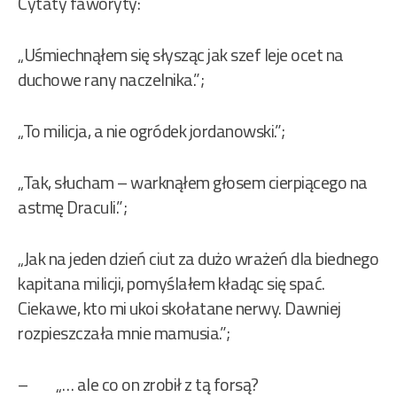
Cytaty faworyty:
„Uśmiechnąłem się słysząc jak szef leje ocet na
duchowe rany naczelnika.”;
„To milicja, a nie ogródek jordanowski.”;
„Tak, słucham – warknąłem głosem cierpiącego na
astmę Draculi.”;
„Jak na jeden dzień ciut za dużo wrażeń dla biednego
kapitana milicji, pomyślałem kładąc się spać.
Ciekawe, kto mi ukoi skołatane nerwy. Dawniej
rozpieszczała mnie mamusia.”;
– „… ale co on zrobił z tą forsą?