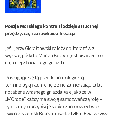
Poezja Morskiego kontra złodzieje sztucznej
przędzy, czyli żarówkowa fiksacja
Jeśli Jerzy Gierałtowski należy do literatów z
wyższej półki to Marian Butrym jest pisarzem co
najmniej z bocianiego gniazda.
Posługując się tą pseudo ornitologiczną
terminologią nadmienię, że nie zamierzając kalać
notabene własnego gniazda, (ale jako że w
„MOrdzie” każdy ma swoją samozwańczą rolę –
tym samym przypisuję sobie czarnoowiectwo)
twierdzę, że jeśli Butrym pisałby tylko „Ewa wzywa