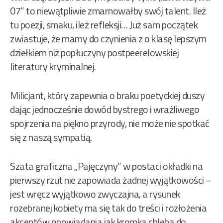
07” to niewątpliwie zmarnowałby swój talent. Ileż
tu poezji, smaku, ileż refleksji… Już sam początek
zwiastuje, że mamy do czynienia z o klasę lepszym
dziełkiem niż popłuczyny postpeerelowskiej
literatury kryminalnej.
Milicjant, który zapewnia o braku poetyckiej duszy
dając jednocześnie dowód bystrego i wrażliwego
spojrzenia na piękno przyrody, nie może nie spotkać
się z naszą sympatią.
Szata graficzna „Pajęczyny” w postaci okładki na
pierwszy rzut nie zapowiada żadnej wyjątkowości –
jest wręcz wyjątkowo zwyczajna, a rysunek
rozebranej kobiety ma się tak do treści i rozłożenia
akcentów opowiadania jak kromka chleba do