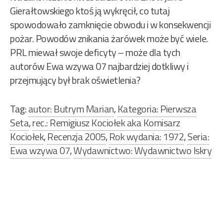
Gierałtowskiego ktoś ją wykręcił, co tutaj
spowodowało zamknięcie obwodu i w konsekwencji
pożar. Powodów znikania żarówek może być wiele.
PRL miewał swoje deficyty – może dla tych
autorów Ewa wzywa 07 najbardziej dotkliwy i
przejmujący był brak oświetlenia?
Tag:
autor: Butrym Marian
,
Kategoria: Pierwsza
Seta
,
rec.: Remigiusz Kociołek aka Komisarz
Kociołek
,
Recenzja 2005
,
Rok wydania: 1972
,
Seria:
Ewa wzywa 07
,
Wydawnictwo: Wydawnictwo Iskry
Nawigacja
wpisu