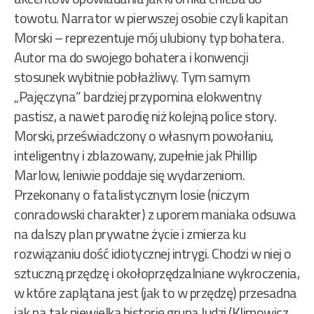
towotu. Narrator w pierwszej osobie czyli kapitan
Morski – reprezentuje mój ulubiony typ bohatera.
Autor ma do swojego bohatera i konwencji
stosunek wybitnie pobłażliwy. Tym samym
„Pajęczyna” bardziej przypomina elokwentny
pastisz, a nawet parodię niż kolejną police story.
Morski, przeświadczony o własnym powołaniu,
inteligentny i zblazowany, zupełnie jak Phillip
Marlow, leniwie poddaje się wydarzeniom.
Przekonany o fatalistycznym losie (niczym
conradowski charakter) z uporem maniaka odsuwa
na dalszy plan prywatne życie i zmierza ku
rozwiązaniu dość idiotycznej intrygi. Chodzi w niej o
sztuczną przędzę i okołoprzędzalniane wykroczenia,
w które zaplątana jest (jak to w przędzę) przesadna
jak na tak niewielką historię grupa ludzi (Klimowicz,