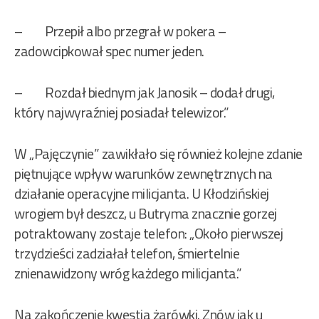
– Przepił albo przegrał w pokera –
zadowcipkował spec numer jeden.
– Rozdał biednym jak Janosik – dodał drugi,
który najwyraźniej posiadał telewizor.”
W „Pajęczynie” zawikłało się również kolejne zdanie
piętnujące wpływ warunków zewnętrznych na
działanie operacyjne milicjanta. U Kłodzińskiej
wrogiem był deszcz, u Butryma znacznie gorzej
potraktowany zostaje telefon: „Około pierwszej
trzydzieści zadziałał telefon, śmiertelnie
znienawidzony wróg każdego milicjanta.”
Na zakończenie kwestia żarówki. Znów jak u