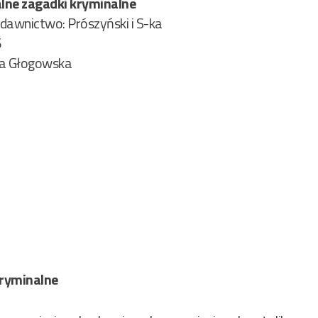
lne zagadki kryminalne
wnictwo: Prószyński i S-ka
6
na Głogowska
kryminalne