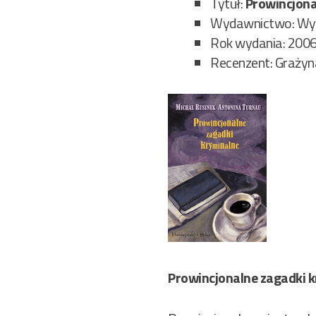
Tytuł:
Prowincjona
Wydawnictwo: Wyda
Rok wydania: 200
Recenzent: Graży
Prowincjonalne zagadki 