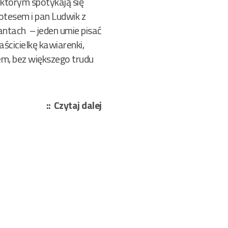
 którym spotykają się
tesem i pan Ludwik z
antach – jeden umie pisać
ścicielkę kawiarenki,
em, bez większego trudu
„Turnau
Czytaj dalej
Antonina,
Rusinek
Michał
–
Prowincjonalne
zagadki
kryminalne
32/2008”