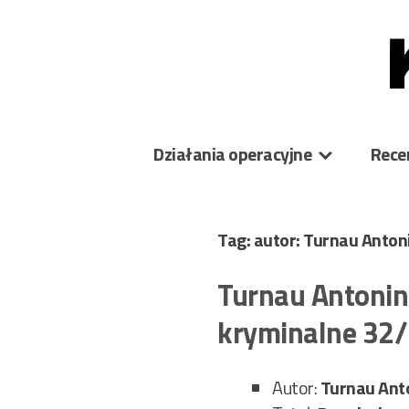
Skip
to
content
Działania operacyjne
Rece
Tag: autor: Turnau Anto
Turnau Antonin
kryminalne 32
Autor:
Turnau Anto