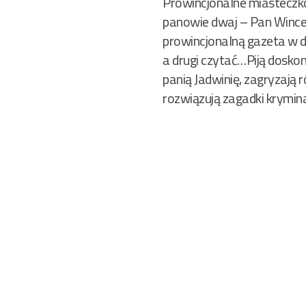
Prowincjonalne miasteczko
panowie dwaj – Pan Wince
prowincjonalną gazeta w d
a drugi czytać…Piją dosko
panią Jadwinię, zagryzają 
rozwiązują zagadki krymin