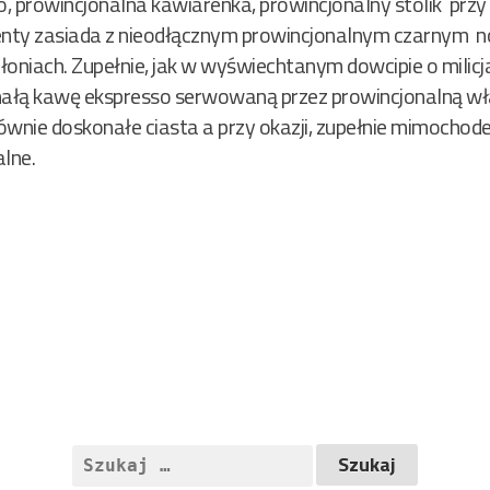
, prowincjonalna kawiarenka, prowincjonalny stolik przy
nty zasiada z nieodłącznym prowincjonalnym czarnym no
łoniach. Zupełnie, jak w wyświechtanym dowcipie o milicj
nałą kawę ekspresso serwowaną przez prowincjonalną wła
równie doskonałe ciasta a przy okazji, zupełnie mimochod
alne.
Szukaj: