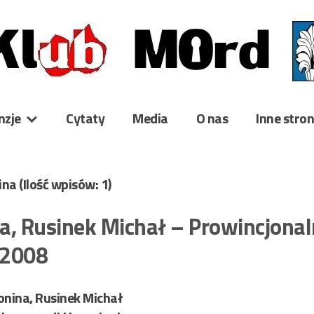
nzje
Cytaty
Media
O nas
Inne stro
nina
(Ilość wpisów: 1)
a, Rusinek Michał – Prowincjonal
/2008
nina, Rusinek Michał